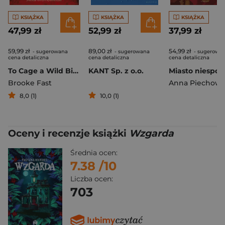
KSIĄŻKA
KSIĄŻKA
KSIĄŻKA
47,99 zł
52,99 zł
37,99 zł
59,99 zł
89,00 zł
54,99 zł
- sugerowana
- sugerowana
- sugerowa
cena detaliczna
cena detaliczna
cena detaliczna
To Cage a Wild Bird
KANT Sp. z o.o.
Brooke Fast
Anna Piechowi
8,0 (1)
10,0 (1)
Oceny i recenzje książki
Wzgarda
Średnia ocen:
7.38
/10
Liczba ocen:
703