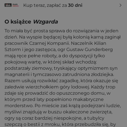
Kup teraz, zapłać za
30 dni
O książce
Wzgarda
To miała być prosta sprawa do rozwiązania w jeden
dzień. Na wyspie będącej byłą kolonią karną zaginął
pracownik Czarnej Kompanii. Naczelnik Kilian
Sztorm i jego zastępca, ogr Gustaw Gunderberg
mają ręce pełne roboty, a do dyspozycji tylko
pokojową wartę, w której skład wchodzą:
podstarzały ziemowy, tryskający optymizmem syn
magnaterii i tymczasowo zatrudniona złodziejka.
Razem usiłują rozwikłać zagadkę, która okazuje się
zaledwie wierzchołkiem góry lodowej. Każdy trop
zdaje się prowadzić do opuszczonego domu, w
którym przed laty popełniono makabryczne
morderstwo. Po mieście zaś krążą podejrzani ludzie,
myśliwi znajdują w buszu okaleczone zwierzęta,
ogry są coraz bardziej niespokojne, a tubylcy
szepczą o bestii z mroku, która przebudziła się, by