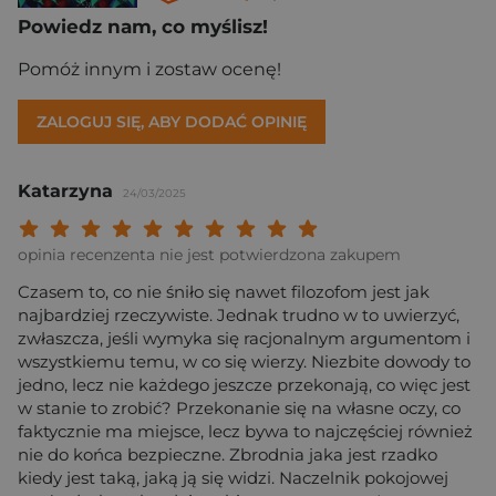
Powiedz nam, co myślisz!
Pomóż innym i zostaw ocenę!
ZALOGUJ SIĘ, ABY DODAĆ OPINIĘ
Katarzyna
24/03/2025
Twoja ocena: Beznadziejna 1/10"
Twoja ocena: Bardzo słaba 2/10"
Twoja ocena: Słaba 3/10"
Twoja ocena: Może być 4/10"
Twoja ocena: Przeciętna 5/10"
Twoja ocena: Dobra 6/10"
Twoja ocena: Bardzo dobra 7/10"
Twoja ocena: Rewelacyjna 8/10
Twoja ocena: Wybitna 9/10
Twoja ocena: Arcydzieło
opinia recenzenta nie jest potwierdzona zakupem
Czasem to, co nie śniło się nawet filozofom jest jak
najbardziej rzeczywiste. Jednak trudno w to uwierzyć,
zwłaszcza, jeśli wymyka się racjonalnym argumentom i
wszystkiemu temu, w co się wierzy. Niezbite dowody to
jedno, lecz nie każdego jeszcze przekonają, co więc jest
w stanie to zrobić? Przekonanie się na własne oczy, co
faktycznie ma miejsce, lecz bywa to najczęściej również
nie do końca bezpieczne. Zbrodnia jaka jest rzadko
kiedy jest taką, jaką ją się widzi. Naczelnik pokojowej