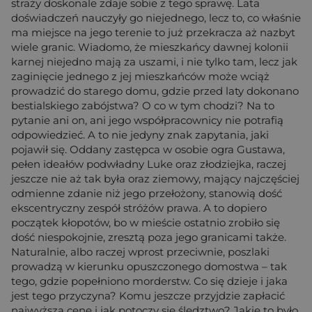
straży doskonale zdaje sobie z tego sprawę. Lata
doświadczeń nauczyły go niejednego, lecz to, co właśnie
ma miejsce na jego terenie to już przekracza aż nazbyt
wiele granic. Wiadomo, że mieszkańcy dawnej kolonii
karnej niejedno mają za uszami, i nie tylko tam, lecz jak
zaginięcie jednego z jej mieszkańców może wciąż
prowadzić do starego domu, gdzie przed laty dokonano
bestialskiego zabójstwa? O co w tym chodzi? Na to
pytanie ani on, ani jego współpracownicy nie potrafią
odpowiedzieć. A to nie jedyny znak zapytania, jaki
pojawił się. Oddany zastępca w osobie ogra Gustawa,
pełen ideałów podwładny Luke oraz złodziejka, raczej
jeszcze nie aż tak była oraz ziemowy, mający najczęściej
odmienne zdanie niż jego przełożony, stanowią dość
ekscentryczny zespół stróżów prawa. A to dopiero
początek kłopotów, bo w mieście ostatnio zrobiło się
dość niespokojnie, zresztą poza jego granicami także.
Naturalnie, albo raczej wprost przeciwnie, poszlaki
prowadzą w kierunku opuszczonego domostwa – tak
tego, gdzie popełniono morderstw. Co się dzieje i jaka
jest tego przyczyna? Komu jeszcze przyjdzie zapłacić
najwyższą cenę i jak potoczy się śledztwo? Jakie to było