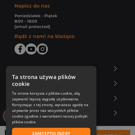
Napisz do nas
Poniedziałek - Piątek
8:00 - 18:00
[email protected]
Bądź z nami na bieżąco
O Księgarni Znak
Ta strona używa plików
cookie
Zakupy u nas
Ta strona korzysta z plików cookie, aby
Nasza oferta
zapewnić lepszą wygodę użytkowania.
Korzystając z tej strony, wyrażasz zgodę na
używanie przez nas wszystkich plików
Nasi autorzy
cookie zgodnie z warunkami naszej polityki
plików cookie.
ZAAKCEPTUJ ZGODY