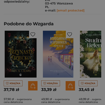
odpowiedzialny:
03-475 Warszawa
PL
e-mail:
[email protected]
Podobne do Wzgarda
KSIĄŻKA
KSIĄŻKA
KSIĄŻKA
37,78 zł
33,39 zł
33,45 zł
57,90 zł
49,90 zł
49,99 zł
- sugerowana
- sugerowana
- sugerowa
cena detaliczna
cena detaliczna
cena detaliczna