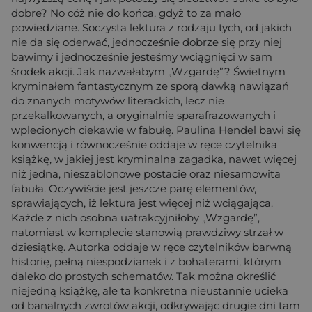
dobre? No cóż nie do końca, gdyż to za mało
powiedziane. Soczysta lektura z rodzaju tych, od jakich
nie da się oderwać, jednocześnie dobrze się przy niej
bawimy i jednocześnie jesteśmy wciągnięci w sam
środek akcji. Jak nazwałabym „Wzgardę”? Świetnym
kryminałem fantastycznym ze sporą dawką nawiązań
do znanych motywów literackich, lecz nie
przekalkowanych, a oryginalnie sparafrazowanych i
wplecionych ciekawie w fabułę. Paulina Hendel bawi się
konwencją i równocześnie oddaje w ręce czytelnika
książkę, w jakiej jest kryminalna zagadka, nawet więcej
niż jedna, nieszablonowe postacie oraz niesamowita
fabuła. Oczywiście jest jeszcze parę elementów,
sprawiających, iż lektura jest więcej niż wciągająca.
Każde z nich osobna uatrakcyjniłoby „Wzgardę”,
natomiast w komplecie stanowią prawdziwy strzał w
dziesiątkę. Autorka oddaje w ręce czytelników barwną
historię, pełną niespodzianek i z bohaterami, którym
daleko do prostych schematów. Tak można określić
niejedną książkę, ale ta konkretna nieustannie ucieka
od banalnych zwrotów akcji, odkrywając drugie dni tam