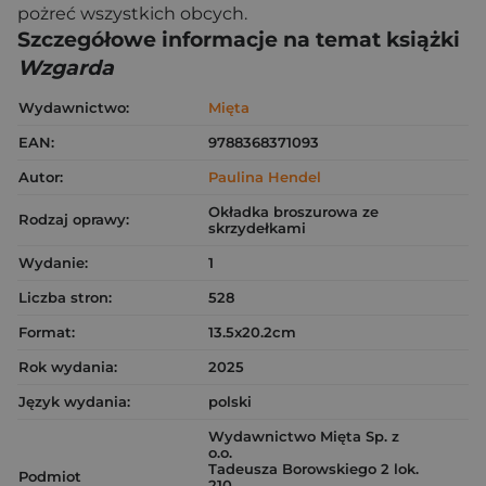
pożreć wszystkich obcych.
Szczegółowe informacje na temat książki
Wzgarda
Wydawnictwo:
Mięta
EAN:
9788368371093
Autor:
Paulina Hendel
Okładka broszurowa ze
Rodzaj oprawy:
skrzydełkami
Wydanie:
1
Liczba stron:
528
Format:
13.5x20.2cm
Rok wydania:
2025
Język wydania:
polski
Wydawnictwo Mięta Sp. z
o.o.
Tadeusza Borowskiego 2 lok.
Podmiot
210