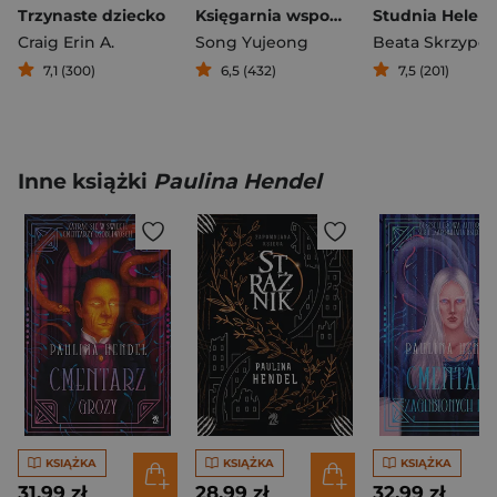
Trzynaste dziecko
Księgarnia wspomnień
Studnia Helen
Craig Erin A.
Song Yujeong
Beata Skrzypcz
7,1 (300)
6,5 (432)
7,5 (201)
Inne książki
Paulina Hendel
KSIĄŻKA
KSIĄŻKA
KSIĄŻKA
31,99 zł
28,99 zł
32,99 zł