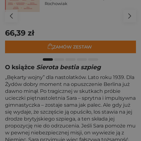
Rochowiak
66,39 zł
ZAMÓW ZESTAW
O książce
Sierota bestia szpieg
„Bękarty wojny” dla nastolatków. Lato roku 1939. Dla
Żydów dobry moment na opuszczenie Berlina już
dawno minął. Po tragicznej w skutkach próbie
ucieczki piętnastoletnia Sara – sprytna i impulsywna
gimnastyczka – zostaje sama jak palec. Ale gdy już
się wydaje, że szczęście ją opuściło, los stawia na jej
drodze brytyjskiego szpiega, a ten składa jej
propozycję nie do odrzucenia. Jeśli Sara pomoże mu
w pewnej niebezpiecznej misji, on wywiezie ją z
Niemiec. Sara przyjmuje więc fałszywą tożsamość,