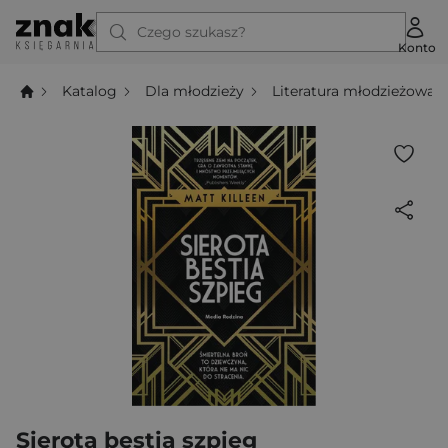
Czego szukasz?
Konto
Katalog
Dla młodzieży
Literatura młodzieżowa
Sierota bestia szpieg