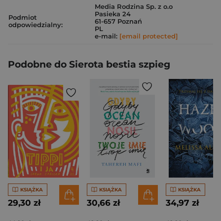
Media Rodzina Sp. z o.o
Pasieka 24
Podmiot
61-657 Poznań
odpowiedzialny:
PL
e-mail:
[email protected]
Podobne do Sierota bestia szpieg
KSIĄŻKA
KSIĄŻKA
KSIĄŻKA
29,30 zł
30,66 zł
34,97 zł