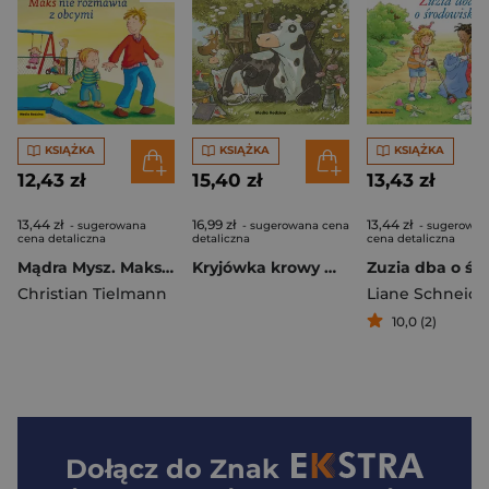
KSIĄŻKA
KSIĄŻKA
KSIĄŻKA
12,43 zł
15,40 zł
13,43 zł
13,44 zł
16,99 zł
13,44 zł
- sugerowana
- sugerowana cena
- sugerowan
cena detaliczna
detaliczna
cena detaliczna
Mądra Mysz. Maks nie rozmawia z obcymi
Kryjówka krowy Matyldy. Krowa Matylda
Christian Tielmann
Liane Schneide
10,0 (2)
Dołącz do
Znak