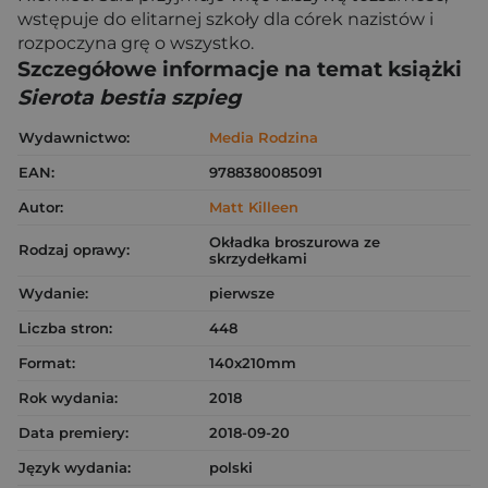
wstępuje do elitarnej szkoły dla córek nazistów i
rozpoczyna grę o wszystko.
Szczegółowe informacje na temat książki
Sierota bestia szpieg
Wydawnictwo:
Media Rodzina
EAN:
9788380085091
Autor:
Matt Killeen
Okładka broszurowa ze
Rodzaj oprawy:
skrzydełkami
Wydanie:
pierwsze
Liczba stron:
448
Format:
140x210mm
Rok wydania:
2018
Data premiery:
2018-09-20
Język wydania:
polski