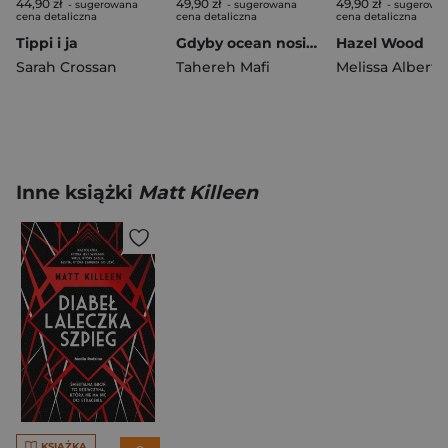
44,90 zł
49,90 zł
49,90 zł
- sugerowana
- sugerowana
- sugerowa
cena detaliczna
cena detaliczna
cena detaliczna
Tippi i ja
Gdyby ocean nosił twoje imię
Hazel Wood
Sarah Crossan
Tahereh Mafi
Melissa Albert
Inne książki
Matt Killeen
KSIĄŻKA