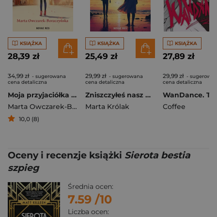
KSIĄŻKA
KSIĄŻKA
KSIĄŻKA
28,39 zł
25,49 zł
27,89 zł
34,99 zł
29,99 zł
29,99 zł
- sugerowana
- sugerowana
- sugerowa
cena detaliczna
cena detaliczna
cena detaliczna
Moja przyjaciółka Pola
Zniszczyłeś nasz wszechświat, Aleks
WanDance. To
Marta Owczarek-Boraczyńska
Marta Królak
Coffee
10,0 (8)
Oceny i recenzje książki
Sierota bestia
szpieg
Średnia ocen:
7.59
/10
Liczba ocen: