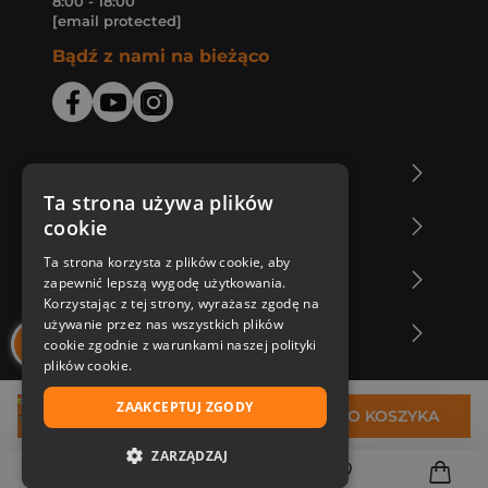
8:00 - 18:00
[email protected]
Bądź z nami na bieżąco
O Księgarni Znak
Ta strona używa plików
cookie
Zakupy u nas
Ta strona korzysta z plików cookie, aby
Nasza oferta
zapewnić lepszą wygodę użytkowania.
Korzystając z tej strony, wyrażasz zgodę na
używanie przez nas wszystkich plików
Nasi autorzy
cookie zgodnie z warunkami naszej polityki
plików cookie.
ZAAKCEPTUJ ZGODY
21,70 zł
DO KOSZYKA
ZARZĄDZAJ