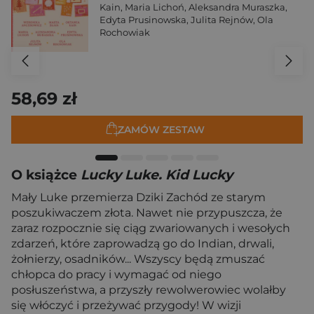
Kain
,
Maria Lichoń
,
Aleksandra Muraszka
,
Edyta Prusinowska
,
Julita Rejnów
,
Ola
Rochowiak
58,69 zł
ZAMÓW ZESTAW
O książce
Lucky Luke. Kid Lucky
Mały Luke przemierza Dziki Zachód ze starym
poszukiwaczem złota. Nawet nie przypuszcza, że
zaraz rozpocznie się ciąg zwariowanych i wesołych
zdarzeń, które zaprowadzą go do Indian, drwali,
żołnierzy, osadników... Wszyscy będą zmuszać
chłopca do pracy i wymagać od niego
posłuszeństwa, a przyszły rewolwerowiec wolałby
się włóczyć i przeżywać przygody! W wizji