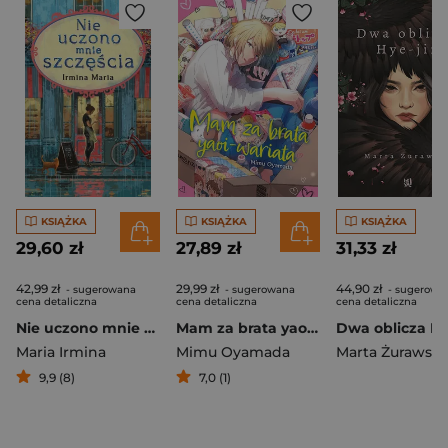
KSIĄŻKA
KSIĄŻKA
KSIĄŻKA
29,60 zł
27,89 zł
31,33 zł
42,99 zł
29,99 zł
44,90 zł
- sugerowana
- sugerowana
- sugerowa
cena detaliczna
cena detaliczna
cena detaliczna
Nie uczono mnie szczęścia
Mam za brata yaoi-wariata
Maria Irmina
Mimu Oyamada
Marta Żurawsk
9,9 (8)
7,0 (1)