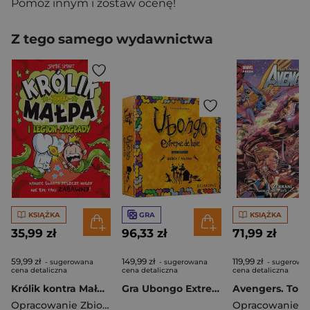
Pomóż innym i zostaw ocenę!
Z tego samego wydawnictwa
KSIĄŻKA
GRA
KSIĄŻKA
35,99 zł
96,33 zł
71,99 zł
59,99 zł
149,99 zł
119,99 zł
- sugerowana
- sugerowana
- sugerowa
cena detaliczna
cena detaliczna
cena detaliczna
Królik kontra Małpa i legion zagłady. Tom 3
Gra Ubongo Extreme DE LUXE
Opracowanie Zbiorowe