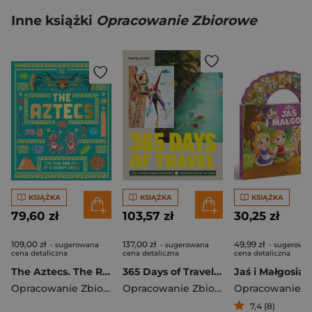
Inne książki
Opracowanie Zbiorowe
KSIĄŻKA
KSIĄŻKA
KSIĄŻKA
79,60 zł
103,57 zł
30,25 zł
109,00 zł
137,00 zł
49,99 zł
- sugerowana
- sugerowana
- sugerowa
cena detaliczna
cena detaliczna
cena detaliczna
The Aztecs. The Rise and Fall of a Mighty Empire
365 Days of Travel. Lonely Planet
Jaś i Małgosia
Opracowanie Zbiorowe
Opracowanie Zbiorowe
7,4 (8)