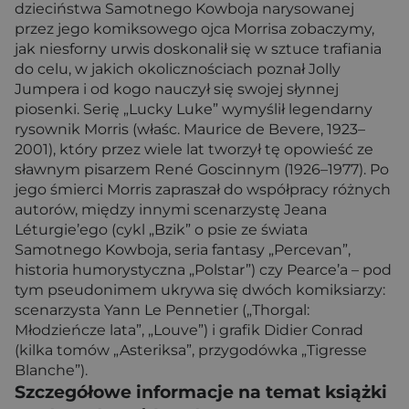
dzieciństwa Samotnego Kowboja narysowanej
przez jego komiksowego ojca Morrisa zobaczymy,
jak niesforny urwis doskonalił się w sztuce trafiania
do celu, w jakich okolicznościach poznał Jolly
Jumpera i od kogo nauczył się swojej słynnej
piosenki. Serię „Lucky Luke” wymyślił legendarny
rysownik Morris (właśc. Maurice de Bevere, 1923–
2001), który przez wiele lat tworzył tę opowieść ze
sławnym pisarzem René Goscinnym (1926–1977). Po
jego śmierci Morris zapraszał do współpracy różnych
autorów, między innymi scenarzystę Jeana
Léturgie’ego (cykl „Bzik” o psie ze świata
Samotnego Kowboja, seria fantasy „Percevan”,
historia humorystyczna „Polstar”) czy Pearce’a – pod
tym pseudonimem ukrywa się dwóch komiksiarzy:
scenarzysta Yann Le Pennetier („Thorgal:
Młodzieńcze lata”, „Louve”) i grafik Didier Conrad
(kilka tomów „Asteriksa”, przygodówka „Tigresse
Blanche”).
Szczegółowe informacje na temat książki