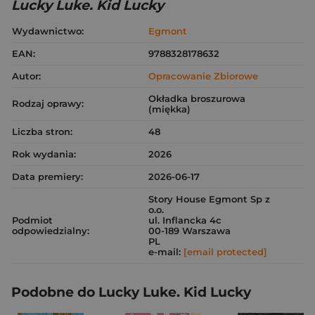
Lucky Luke. Kid Lucky
Wydawnictwo:
Egmont
EAN:
9788328178632
Autor:
Opracowanie Zbiorowe
Okładka broszurowa
Rodzaj oprawy:
(miękka)
Liczba stron:
48
Rok wydania:
2026
Data premiery:
2026-06-17
Story House Egmont Sp z
o.o.
Podmiot
ul. Inflancka 4c
odpowiedzialny:
00-189 Warszawa
PL
e-mail:
[email protected]
Podobne do Lucky Luke. Kid Lucky