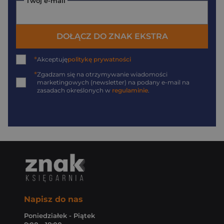
Twój e-mail
DOŁĄCZ DO ZNAK EKSTRA
*
Akceptuję
politykę prywatności
*
Zgadzam się na otrzymywanie wiadomości
marketingowych (newsletter) na podany
e-mail
na
zasadach określonych w
regulaminie
.
Napisz do nas
Poniedziałek - Piątek