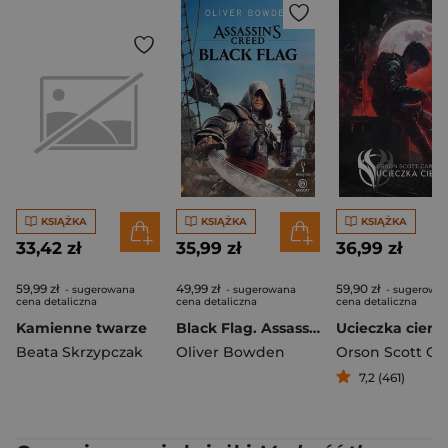
KSIĄŻKA
KSIĄŻKA
KSIĄŻKA
33,42 zł
35,99 zł
36,99 zł
59,99 zł
49,99 zł
59,90 zł
- sugerowana
- sugerowana
- sugerowa
cena detaliczna
cena detaliczna
cena detaliczna
Kamienne twarze
Black Flag. Assassin’s Creed
Ucieczka cieni
Beata Skrzypczak
Oliver Bowden
Orson Scott Ca
7,2 (461)