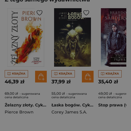
KSIĄŻKA
KSIĄŻKA
KSIĄŻKA
46,39 zł
37,99 zł
35,40 zł
69,00 zł
55,00 zł
49,00 zł
- sugerowana
- sugerowana
- sugerowa
cena detaliczna
cena detaliczna
cena detaliczna
Żelazny złoty. Cykl Czerwony świt. Tom 4
Łaska bogów. Cykl Wojna pojmanego. Tom 1
Pierce Brown
Corey James S.A.