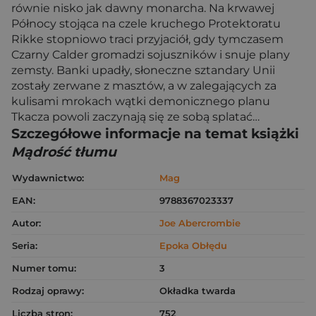
równie nisko jak dawny monarcha. Na krwawej
Północy stojąca na czele kruchego Protektoratu
Rikke stopniowo traci przyjaciół, gdy tymczasem
Czarny Calder gromadzi sojuszników i snuje plany
zemsty. Banki upadły, słoneczne sztandary Unii
zostały zerwane z masztów, a w zalegających za
kulisami mrokach wątki demonicznego planu
Tkacza powoli zaczynają się ze sobą splatać…
Szczegółowe informacje na temat książki
Mądrość tłumu
Wydawnictwo:
Mag
EAN:
9788367023337
Autor:
Joe Abercrombie
Seria:
Epoka Obłędu
Numer tomu:
3
Rodzaj oprawy:
Okładka twarda
Liczba stron:
752