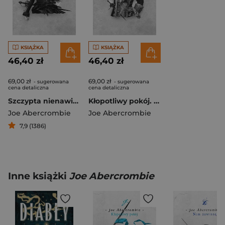
KSIĄŻKA
KSIĄŻKA
46,40 zł
46,40 zł
69,00 zł
69,00 zł
- sugerowana
- sugerowana
cena detaliczna
cena detaliczna
Szczypta nienawiści
Kłopotliwy pokój. Cykl Pierwsze prawo
Joe Abercrombie
Joe Abercrombie
7,9 (1386)
Inne książki
Joe Abercrombie