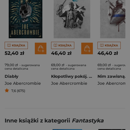
KSIĄŻKA
KSIĄŻKA
KSIĄŻKA
52,40 zł
46,40 zł
46,40 zł
79,00 zł
69,00 zł
69,00 zł
- sugerowana
- sugerowana
- sugerowa
cena detaliczna
cena detaliczna
cena detaliczna
Diabły
Kłopotliwy pokój. Cykl Pierwsze prawo
Joe Abercrombie
Joe Abercrombie
Joe Abercromb
7,6 (675)
Inne książki z kategorii
Fantastyka