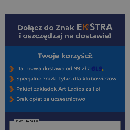
Dołącz do
Znak
i oszczędzaj na dostawie!
Twoje korzyści:
Darmowa dostawa od 99 zł z
Specjalne zniżki tylko dla klubowiczów
Pakiet zakładek Art Ladies za 1 zł
Brak opłat za uczestnictwo
Twój e-mail