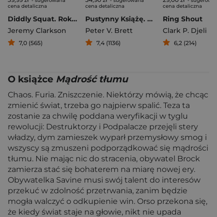
- sugerowana
- sugerowana
- sugerowa
cena detaliczna
cena detaliczna
cena detaliczna
Diddly Squat. Rok na farmie
Pustynny Książę. Księga 2
Ring Shout
Jeremy Clarkson
Peter V. Brett
Clark P. Djeli
7,0 (565)
7,4 (1136)
6,2 (214)
O książce
Mądrość tłumu
Chaos. Furia. Zniszczenie. Niektórzy mówią, że chcąc
zmienić świat, trzeba go najpierw spalić. Teza ta
zostanie za chwilę poddana weryfikacji w tyglu
rewolucji: Destruktorzy i Podpalacze przejęli stery
władzy, dym zamieszek wyparł przemysłowy smog i
wszyscy są zmuszeni podporządkować się mądrości
tłumu. Nie mając nic do stracenia, obywatel Brock
zamierza stać się bohaterem na miarę nowej ery.
Obywatelka Savine musi swój talent do interesów
przekuć w zdolność przetrwania, zanim będzie
mogła walczyć o odkupienie win. Orso przekona się,
że kiedy świat staje na głowie, nikt nie upada