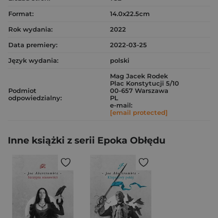
Format:
14.0x22.5cm
Rok wydania:
2022
Data premiery:
2022-03-25
Język wydania:
polski
Mag Jacek Rodek
Plac Konstytucji 5/10
Podmiot
00-657 Warszawa
odpowiedzialny:
PL
e-mail:
[email protected]
Inne książki z serii Epoka Obłędu