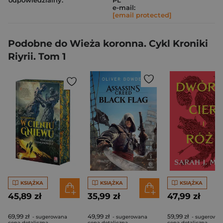
odpowiedzialny:
PL
e-mail:
[email protected]
Podobne do Wieża koronna. Cykl Kroniki
Riyrii. Tom 1
KSIĄŻKA
KSIĄŻKA
KSIĄŻKA
45,89 zł
35,99 zł
47,99 zł
69,99 zł
49,99 zł
59,99 zł
- sugerowana
- sugerowana
- sugerowa
cena detaliczna
cena detaliczna
cena detaliczna