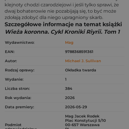
klejnoty chodzi czarodziejowi i jeśli tylko sprawi, że
dwaj bohaterowie nie pozabijają się, to być może
zdołają zdobyć dla niego upragniony skarb.
Szczegółowe informacje na temat książki
Wieża koronna. Cykl Kroniki Riyrii. Tom 1
Wydawnictwo:
Mag
EAN:
9788368591361
Autor:
Michael J. Sullivan
Rodzaj oprawy:
Okładka twarda
Wydanie:
1
Liczba stron:
384
Rok wydania:
2026
Data premiery:
2026-05-29
Mag Jacek Rodek
Plac Konstytucji 5/10
Podmiot
00-657 Warszawa