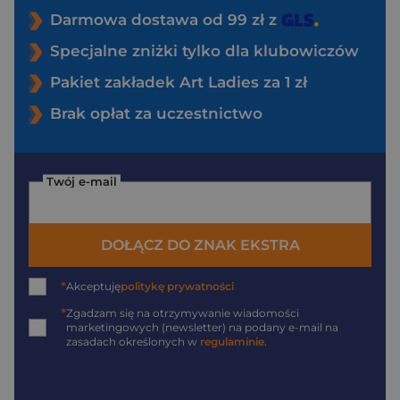
Darmowa dostawa od 99 zł z
Specjalne zniżki tylko dla klubowiczów
Pakiet zakładek Art Ladies za 1 zł
Brak opłat za uczestnictwo
Twój e-mail
DOŁĄCZ DO ZNAK EKSTRA
*
Akceptuję
politykę prywatności
*
Zgadzam się na otrzymywanie wiadomości
marketingowych (newsletter) na podany
e-mail
na
zasadach określonych w
regulaminie
.