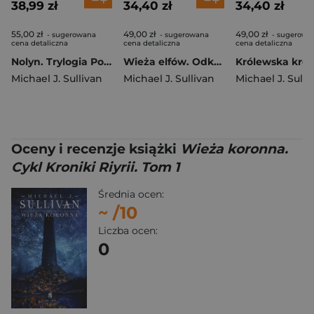
38,99 zł
34,40 zł
34,40 zł
55,00 zł
49,00 zł
49,00 zł
- sugerowana
- sugerowana
- sugerowa
cena detaliczna
cena detaliczna
cena detaliczna
Nolyn. Trylogia Powstanie i Upadek. Tom 1
Wieża elfów. Odkrycia Riyrii. Tom 2
Michael J. Sullivan
Michael J. Sullivan
Michael J. Sulli
Oceny i recenzje książki
Wieża koronna.
Cykl Kroniki Riyrii. Tom 1
Średnia ocen:
~
/10
Liczba ocen:
0