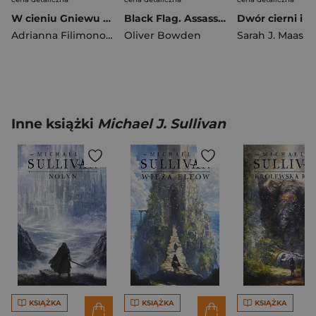
W cieniu Gniewu (ilustrowane brzegi)
Black Flag. Assassin’s Creed
Adrianna Filimonowicz
Oliver Bowden
Sarah J. Maas
Inne książki
Michael J. Sullivan
KSIĄŻKA
KSIĄŻKA
KSIĄŻKA