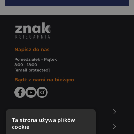
Napisz do nas
Poniedziałek - Piątek
8:00 - 18:00
[email protected]
Bądź z nami na bieżąco
O Księgarni Znak
Ta strona używa plików
cookie
Zakupy u nas