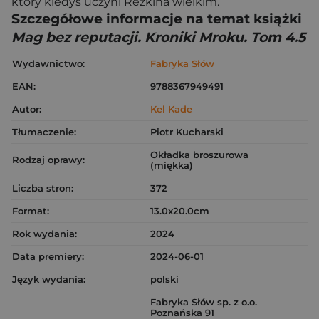
który kiedyś uczyni Rezkina wielkim.
Szczegółowe informacje na temat książki
Mag bez reputacji. Kroniki Mroku. Tom 4.5
Wydawnictwo:
Fabryka Słów
EAN:
9788367949491
Autor:
Kel Kade
Tłumaczenie:
Piotr Kucharski
Okładka broszurowa
Rodzaj oprawy:
(miękka)
Liczba stron:
372
Format:
13.0x20.0cm
Rok wydania:
2024
Data premiery:
2024-06-01
Język wydania:
polski
Fabryka Słów sp. z o.o.
Poznańska 91