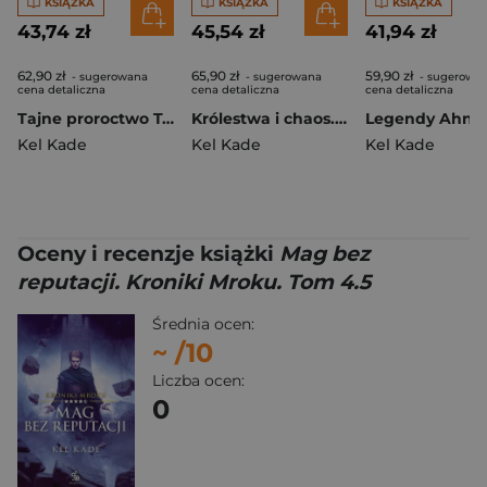
KSIĄŻKA
KSIĄŻKA
KSIĄŻKA
43,74 zł
45,54 zł
41,94 zł
62,90 zł
65,90 zł
59,90 zł
- sugerowana
- sugerowana
- sugerowa
cena detaliczna
cena detaliczna
cena detaliczna
Tajne proroctwo Tom 1 Los pokonanych
Królestwa i chaos. Kroniki Mroku. Tom 4
Kel Kade
Kel Kade
Kel Kade
Oceny i recenzje książki
Mag bez
reputacji. Kroniki Mroku. Tom 4.5
Średnia ocen:
~
/10
Liczba ocen:
0