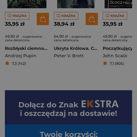
KSIĄŻKA
KSIĄŻKA
KSIĄŻKA
35,95 zł
38,94 zł
35,95 zł
49,90 zł
54,90 zł
49,90 zł
- sugerowana
- sugerowana
- sugerowa
cena detaliczna
cena detaliczna
cena detaliczna
Rozbłyski ciemności
Ukryta Królowa. Cykl demoniczny. Księga 2
Andrzej Pupin
Peter V. Brett
John Scalzi
7,3 (142)
7,1 (905)
Dołącz do
Znak
i oszczędzaj na dostawie!
Twoje korzyści: