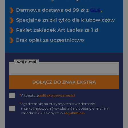
Darmowa dostawa od 99 zł z
Specjalne zniżki tylko dla klubowiczów
Pakiet zakładek Art Ladies za 1 zł
Brak opłat za uczestnictwo
Twój e-mail
DOŁĄCZ DO ZNAK EKSTRA
*
Akceptuję
politykę prywatności
*
Zgadzam się na otrzymywanie wiadomości
marketingowych (newsletter) na podany
e-mail
na
zasadach określonych w
regulaminie
.