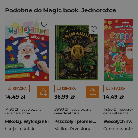
Podobne do Magic book. Jednorożce
KSIĄŻKA
KSIĄŻKA
KSIĄŻKA
14,49 zł
36,99 zł
14,49 zł
14,90 zł
59,90 zł
14,90 zł
- sugerowana
- sugerowana
- sugerowan
cena detaliczna
cena detaliczna
cena detaliczna
Mikołaj. Wyklejanki
Pszczoły i płomienie. Animarium. Tom 2
Łucja Leśniak
Malina Prześluga