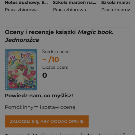
Notes duchowy. Ewangelia wg. Marka
Szkoła marzeń na TAK SP 1 podr. cz.2
Praca zbiorowa
Praca zbiorowa
Praca zbiorowa
Oceny i recenzje książki
Magic book.
Jednorożce
Średnia ocen:
~
/10
Liczba ocen:
0
Powiedz nam, co myślisz!
Pomóż innym i zostaw ocenę!
ZALOGUJ SIĘ, ABY DODAĆ OPINIĘ