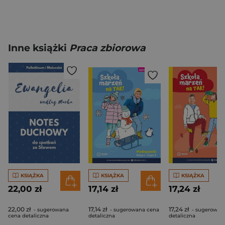
Inne książki
Praca zbiorowa
KSIĄŻKA
KSIĄŻKA
KSIĄŻKA
22,00 zł
17,14 zł
17,24 zł
22,00 zł
17,14 zł
17,24 zł
- sugerowana
- sugerowana cena
- sugerowan
cena detaliczna
detaliczna
detaliczna