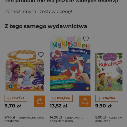
Ten produkt nie ma jeszcze żadnych recenzji
Pomóż innym i zostaw ocenę!
Z tego samego wydawnictwa
KSIĄŻKA
KSIĄŻKA
KSIĄŻKA
9,70 zł
13,52 zł
9,90 zł
9,70 zł
14,90 zł
9,90 zł
- sugerowana cena
- sugerowana
- sugerowana
detaliczna
cena detaliczna
detaliczna