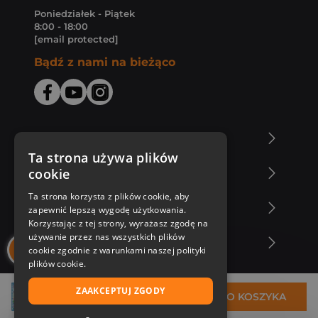
Poniedziałek - Piątek
8:00 - 18:00
[email protected]
Bądź z nami na bieżąco
O Księgarni Znak
Ta strona używa plików
cookie
Zakupy u nas
Ta strona korzysta z plików cookie, aby
Nasza oferta
zapewnić lepszą wygodę użytkowania.
Korzystając z tej strony, wyrażasz zgodę na
używanie przez nas wszystkich plików
Nasi autorzy
cookie zgodnie z warunkami naszej polityki
plików cookie.
ZAAKCEPTUJ ZGODY
7,88 zł
DO KOSZYKA