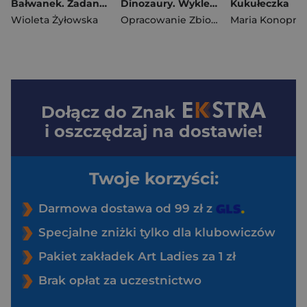
Bałwanek. Zadanka & malowanki wodne
Dinozaury. Wyklejanki
Kukułeczka
Wioleta Żyłowska
Opracowanie Zbiorowe
Maria Konopni
Dołącz do
Znak
i oszczędzaj na dostawie!
Twoje korzyści:
Darmowa dostawa od 99 zł z
Specjalne zniżki tylko dla klubowiczów
Pakiet zakładek Art Ladies za 1 zł
Brak opłat za uczestnictwo