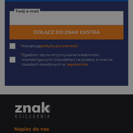
Twój e-mail
DOŁĄCZ DO ZNAK EKSTRA
*
Akceptuję
politykę prywatności
*
Zgadzam się na otrzymywanie wiadomości
marketingowych (newsletter) na podany
e-mail
na
zasadach określonych w
regulaminie
.
Napisz do nas