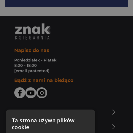
Napisz do nas
Poniedziałek - Piątek
8:00 - 18:00
[email protected]
Bądź z nami na bieżąco
O Księgarni Znak
Ta strona używa plików
cookie
Zakupy u nas