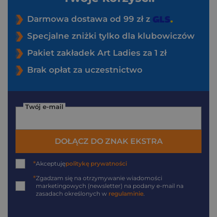
Darmowa dostawa od 99 zł z
Specjalne zniżki tylko dla klubowiczów
Pakiet zakładek Art Ladies za 1 zł
Brak opłat za uczestnictwo
Twój e-mail
DOŁĄCZ DO ZNAK EKSTRA
*
Akceptuję
politykę prywatności
*
Zgadzam się na otrzymywanie wiadomości
marketingowych (newsletter) na podany
e-mail
na
zasadach określonych w
regulaminie
.