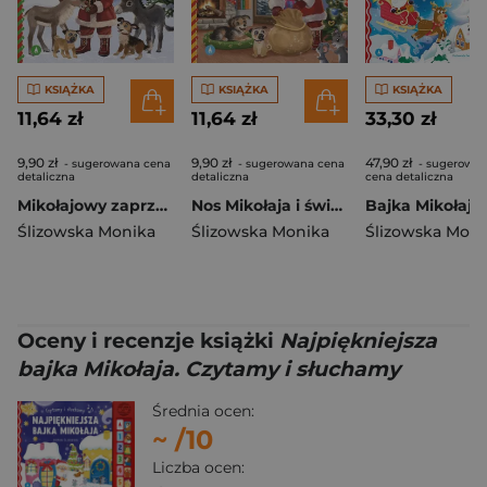
KSIĄŻKA
KSIĄŻKA
KSIĄŻKA
11,64 zł
11,64 zł
33,30 zł
9,90 zł
9,90 zł
47,90 zł
- sugerowana cena
- sugerowana cena
- sugerowa
detaliczna
detaliczna
cena detaliczna
Mikołajowy zaprzęg i przebranie dla osiołka
Nos Mikołaja i świąteczne sreberko
Ślizowska Monika
Ślizowska Monika
Ślizowska Moni
Oceny i recenzje książki
Najpiękniejsza
bajka Mikołaja. Czytamy i słuchamy
Średnia ocen:
~
/10
Liczba ocen: