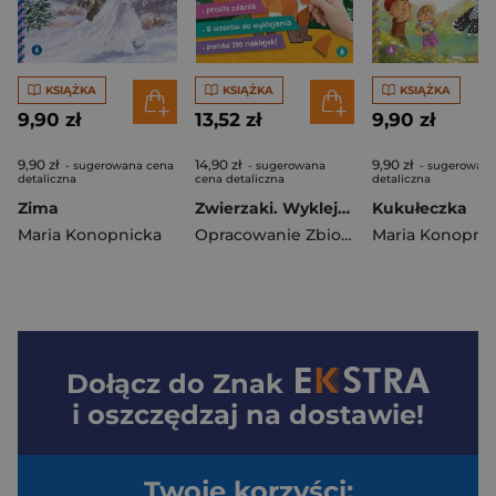
KSIĄŻKA
KSIĄŻKA
KSIĄŻKA
9,90 zł
13,52 zł
9,90 zł
9,90 zł
14,90 zł
9,90 zł
- sugerowana cena
- sugerowana
- sugerowana
detaliczna
cena detaliczna
detaliczna
Zima
Zwierzaki. Wyklejanki
Kukułeczka
Maria Konopnicka
Opracowanie Zbiorowe
Maria Konopni
Dołącz do
Znak
i oszczędzaj na dostawie!
Twoje korzyści: