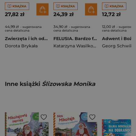
KSIĄŻKA
KSIĄŻKA
KSIĄŻKA
27,82 zł
24,39 zł
12,72 zł
44,99 zł
34,90 zł
12,00 zł
- sugerowana
- sugerowana
- sugerowan
cena detaliczna
cena detaliczna
cena detaliczna
Zwierzęta i ich odgłosy
FELUSIA. Bardzo fajny patyk
Dorota Brykała
Katarzyna Wasilkowska
Georg Schwika
Inne książki
Ślizowska Monika