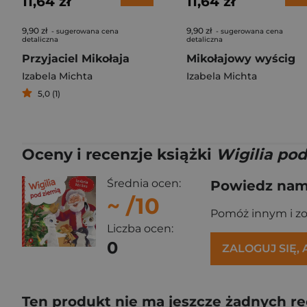
11,64 zł
11,64 zł
9,90 zł
9,90 zł
- sugerowana cena
- sugerowana cena
detaliczna
detaliczna
Przyjaciel Mikołaja
Mikołajowy wyścig
Izabela Michta
Izabela Michta
5,0 (1)
Oceny i recenzje książki
Wigilia pod
Średnia ocen:
Powiedz nam,
~
/10
Pomóż innym i z
Liczba ocen:
0
ZALOGUJ SIĘ,
Ten produkt nie ma jeszcze żadnych re