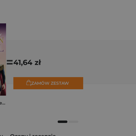
=
41,64 zł
ZAMÓW ZESTAW
K-popowe łowczynie demonów. Mój golden journal. Oficjalny dziennik