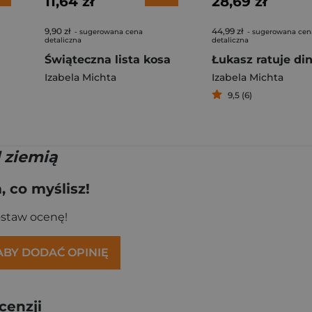
11,64 zł
28,69 zł
9,90 zł
44,99 zł
- sugerowana cena
- sugerowana cen
detaliczna
detaliczna
Świąteczna lista kosa
Izabela Michta
Izabela Michta
9,5 (6)
 ziemią
 co myślisz!
ostaw ocenę!
 ABY DODAĆ OPINIĘ
cenzji