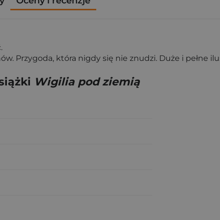
y
Oceny i recenzje
.
. Przygoda, która nigdy się nie znudzi. Duże i pełne ilus
siążki
Wigilia pod ziemią