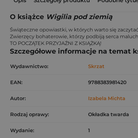
Opis
Szczegóły produktu
Podobne tytuł
O książce
Wigilia pod ziemią
Świąteczne opowiastki, w których warto się zaczytać
Zwierzęcy bohaterowie, którzy podbiją serca maluchów
TO POCZĄTEK PRZYJAŹNI Z KSIĄŻKĄ!
Szczegółowe informacje na temat k
Wydawnictwo:
Skrzat
EAN:
9788383981420
Autor:
Izabela Michta
Rodzaj oprawy:
Okładka twarda
Wydanie:
1