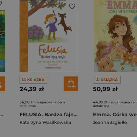
KSIĄŻKA
KSIĄŻKA
24,39 zł
50,99 zł
34,90 zł
44,99 zł
- sugerowana cena
- sugerowana cen
detaliczna
detaliczna
anety Nuda. Czytam sobie. Poziom 1
FELUSIA. Bardzo fajny patyk
Katarzyna Wasilkowska
Joanna Jagiełło