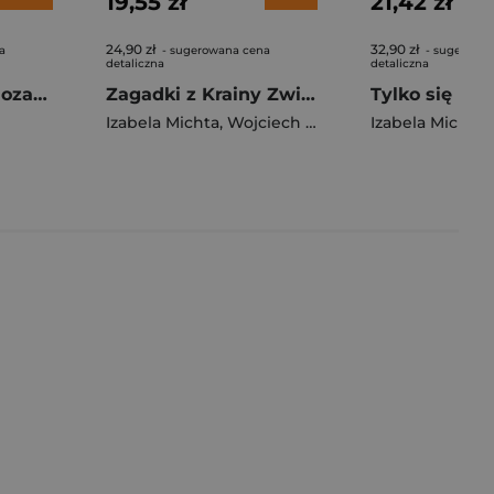
19,55 zł
21,42 zł
24,90 zł
32,90 zł
a
- sugerowana cena
- sugerowa
detaliczna
detaliczna
Łukasz ratuje dinozaura, czyli jak się zachować w czasie pożaru
Zagadki z Krainy Zwierzaków. Sprawa kiełbasek i złote monety
Tylko się nie 
Izabela Michta
,
Wojciech Michta
,
Krzysztof Micht
Izabela Michta
,