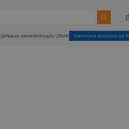
cje
Nasze zakładki
Książki ZNAK
Darmowa dostawa od 99