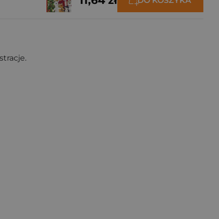
11,64 zł
DO KOSZYKA
tracje.