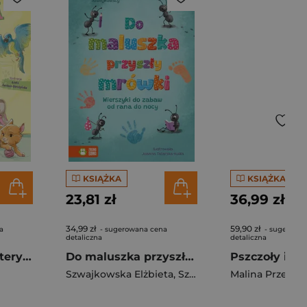
KSIĄŻKA
KSIĄŻKA
23,81 zł
36,99 zł
34,99 zł
59,90 zł
a
- sugerowana cena
- sugerowa
detaliczna
detaliczna
Emma. Córka weterynarza. Emma, Tom 1
Do maluszka przyszły mrówki. Wierszyki do zabaw od rana do nocy
Szwajkowska Elżbieta
,
Szwajkowski Witold
Malina Prześlu