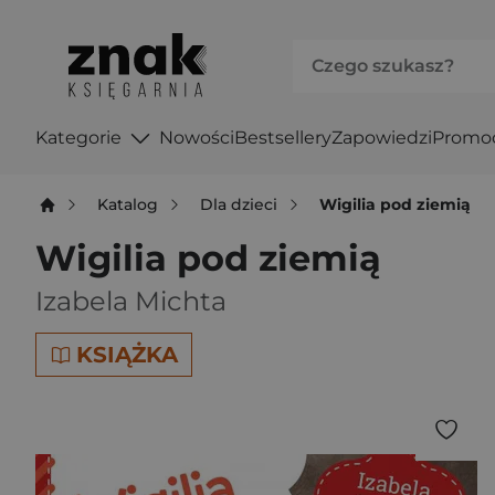
Kategorie
Nowości
Bestsellery
Zapowiedzi
Promo
Katalog
Dla dzieci
Wigilia pod ziemią
Wigilia pod ziemią
Izabela Michta
KSIĄŻKA