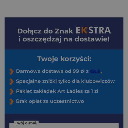
Dołącz do
Znak
i oszczędzaj na dostawie!
Twoje korzyści:
Darmowa dostawa od 99 zł z
Specjalne zniżki tylko dla klubowiczów
Pakiet zakładek Art Ladies za 1 zł
Brak opłat za uczestnictwo
Twój e-mail