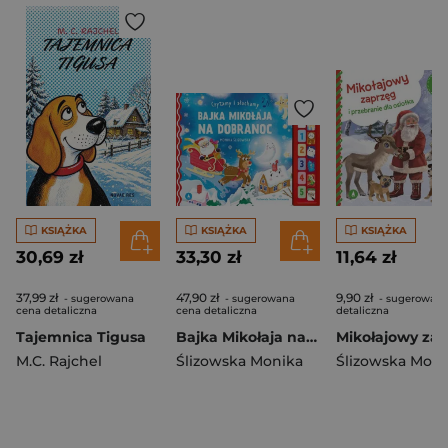
KSIĄŻKA
KSIĄŻKA
KSIĄŻKA
30,69 zł
33,30 zł
11,64 zł
37,99 zł
47,90 zł
9,90 zł
- sugerowana
- sugerowana
- sugerowana
cena detaliczna
cena detaliczna
detaliczna
Tajemnica Tigusa
Bajka Mikołaja na dobranoc. Czytamy i słuchamy
M.C. Rajchel
Ślizowska Monika
Ślizowska Moni