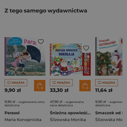
Z tego samego wydawnictwa
KSIĄŻKA
KSIĄŻKA
KSIĄŻKA
9,90 zł
33,30 zł
11,64 zł
9,90 zł
47,90 zł
9,90 zł
- sugerowana cena
- sugerowana
- sugerowana
detaliczna
cena detaliczna
detaliczna
Parasol
Śnieżna opowieść Mikołaja. Czytamy i słuchamy
Maria Konopnicka
Ślizowska Monika
Ślizowska Moni