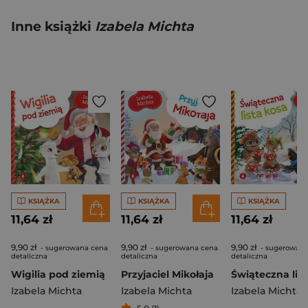
Inne książki
Izabela Michta
KSIĄŻKA
KSIĄŻKA
KSIĄŻKA
11,64 zł
11,64 zł
11,64 zł
9,90 zł
9,90 zł
9,90 zł
- sugerowana cena
- sugerowana cena
- sugerowana
detaliczna
detaliczna
detaliczna
Wigilia pod ziemią
Przyjaciel Mikołaja
Izabela Michta
Izabela Michta
Izabela Michta