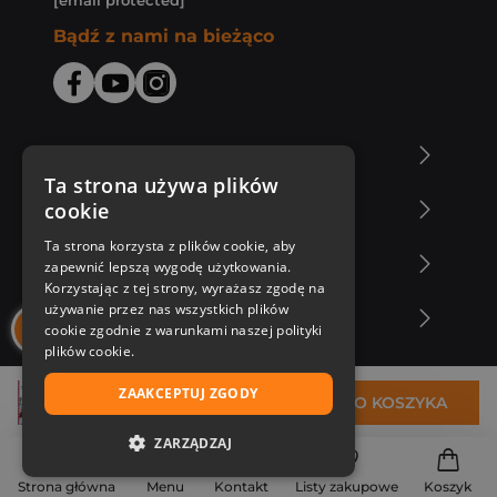
[email protected]
Bądź z nami na bieżąco
O Księgarni Znak
Ta strona używa plików
cookie
Zakupy u nas
Ta strona korzysta z plików cookie, aby
Nasza oferta
zapewnić lepszą wygodę użytkowania.
Korzystając z tej strony, wyrażasz zgodę na
używanie przez nas wszystkich plików
Nasi autorzy
cookie zgodnie z warunkami naszej polityki
plików cookie.
ZAAKCEPTUJ ZGODY
11,64 zł
DO KOSZYKA
ZARZĄDZAJ
NIEZBĘDNE
Strona główna
Menu
Kontakt
Listy zakupowe
Koszyk