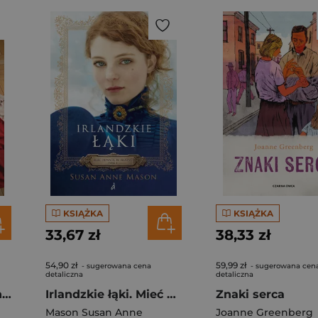
KSIĄŻKA
KSIĄŻKA
33,67 zł
38,33 zł
54,90 zł
59,99 zł
- sugerowana cena
- sugerowana cen
detaliczna
detaliczna
Podróż przez marzenia
Irlandzkie łąki. Mieć odwagę by marzyć. Tom 1 wyd. 2026
Znaki serca
Mason Susan Anne
Joanne Greenberg