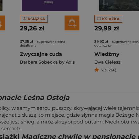
KSIĄŻKA
KSIĄŻKA
29,26 zł
29,99 zł
37,35 zł
39,90 zł
- sugerowana cena
- sugerowana cen
detaliczna
detaliczna
Zwyczajne cuda
Wiedźmy
Barbara Sobecka by Axis
Ewa Cielesz
7,3 (266)
nacie Leśna Ostoja
icy, w samym sercu puszczy, skrywającej wiele tajemnic.
nsjonat z duszą, to miejsce, gdzie słynna magia Bożego
sze jest śnieg, a mróz skrzypi pod butami. Niech otuli 
sercach.
siążki
Magiczne chwile w pensjonacie 