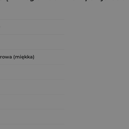
9
urowa (miękka)