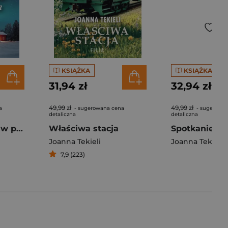
KSIĄŻKA
KSIĄŻKA
31,94 zł
32,94 zł
49,99 zł
49,99 zł
a
- sugerowana cena
- sugerowa
detaliczna
detaliczna
Magiczne chwile w pensjonacie Leśna Ostoja
Właściwa stacja
Joanna Tekieli
Joanna Tekieli
7,9 (223)