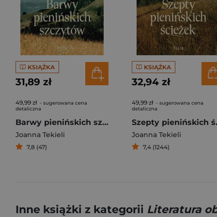
KSIĄŻKA
KSIĄŻKA
31,89 zł
32,94 zł
49,99 zł
49,99 zł
- sugerowana cena
- sugerowana cena
detaliczna
detaliczna
Barwy pienińskich szczytów
Szepty
Joanna Tekieli
Joanna Tekieli
7,8 (47)
7,4 (1244)
Inne książki z kategorii
Literatura 