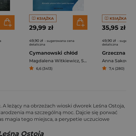
KSIĄŻKA
KSIĄŻKA
29,99 zł
35,95 zł
49,90 zł
49,90 zł
a
- sugerowana cena
- sugerowa
detaliczna
detaliczna
Cymanowski chłód
Grzeczna dz
Magdalena Witkiewicz
,
Stefan Darda
Anna Sakowicz
6,6 (3413)
7,4 (280)
 A leżący na obrzeżach wioski dworek Leśna Ostoja,
 Narodzenia ma szczególną moc. Dajcie się porwać
was magia tego miejsca, a perypetie uczuciowe
Leśna Ostoja