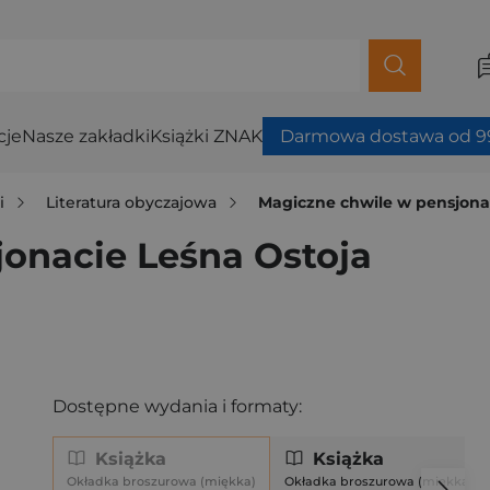
cje
Nasze zakładki
Książki ZNAK
Darmowa dostawa od 99
i
Literatura obyczajowa
Magiczne chwile w pensjona
onacie Leśna Ostoja
Dostępne wydania i formaty:
Książka
Książka
Okładka broszurowa (miękka)
Okładka broszurowa (miękka)