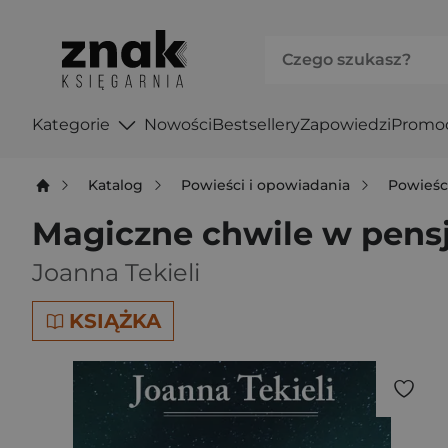
Kategorie
Nowości
Bestsellery
Zapowiedzi
Promo
Katalog
Powieści i opowiadania
Powieśc
Magiczne chwile w pensj
Joanna Tekieli
KSIĄŻKA