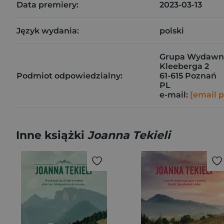
Data premiery:
2023-03-13
Język wydania:
polski
Grupa Wydawnicz
Kleeberga 2
Podmiot odpowiedzialny:
61-615 Poznań
PL
e-mail:
[email 
Inne książki
Joanna Tekieli