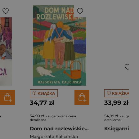
KSIĄŻKA
KSIĄŻKA
34,77 zł
33,99 zł
54,90 zł
54,99 zł
a
- sugerowana cena
- sugerowa
detaliczna
detaliczna
Dom nad rozlewiskiem. Rozlewisko. Tom 1
Małgorzata Kalicińska