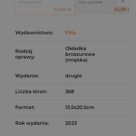
Filia, wyd. 2023
Filia, wyd. 2026
33,68 zł
32,59 zł
Wydawnictwo:
Filia
Okładka
Rodzaj
broszurowa
oprawy:
(miękka)
Wydanie:
drugie
Liczba stron:
368
Format:
13.5x20.5cm
Rok wydania:
2023