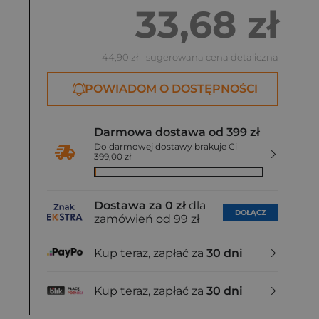
33,68 zł
44,90 zł
- sugerowana cena detaliczna
POWIADOM O DOSTĘPNOŚCI
Darmowa dostawa od 399 zł
Do darmowej dostawy brakuje Ci
399,00 zł
Dostawa za 0 zł
dla
DOŁĄCZ
zamówień od 99 zł
Kup teraz, zapłać za
30 dni
Kup teraz, zapłać za
30 dni