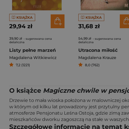
KSIĄŻKA
KSIĄŻKA
29,94 zł
31,68 zł
39,90 zł
54,99 zł
- sugerowana cena
- sugerowana cena
detaliczna
detaliczna
Listy pełne marzeń
Utracona miłość
Magdalena Witkiewicz
Magdalena Krauze
7,2 (1221)
8,0 (762)
O książce
Magiczne chwile w pensjo
Drzewie to mała wioska położona w malowniczej okol
w którym od kilku lat prowadzony jest przytulny pe
atmosferze Pensjonatu Leśna Ostoja, gdzie zimą zaw
mieszkańców dworku zagoszczą na stałe w waszych 
Szczegółowe informacje na temat k