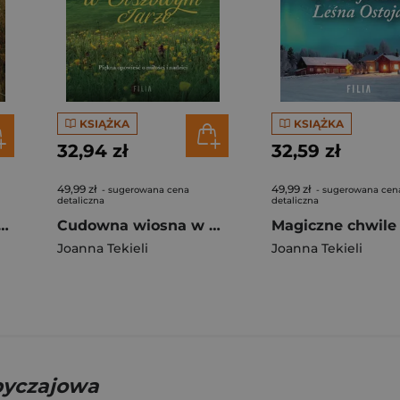
KSIĄŻKA
KSIĄŻKA
32,94 zł
32,59 zł
49,99 zł
49,99 zł
- sugerowana cena
- sugerowana cen
detaliczna
detaliczna
 pienińskich ścieżek
Cudowna wiosna w Olszowym Jarze
Joanna Tekieli
Joanna Tekieli
obyczajowa