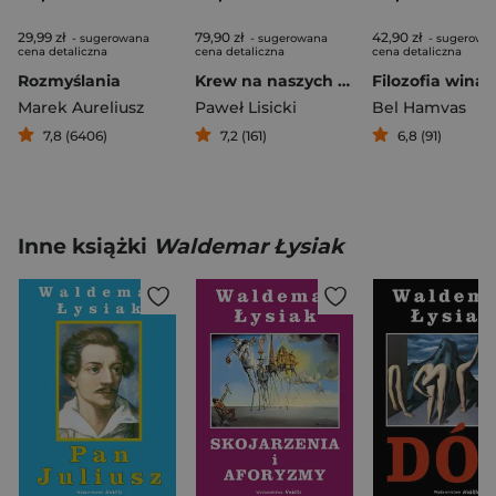
29,99 zł
79,90 zł
42,90 zł
- sugerowana
- sugerowana
- sugerowa
cena detaliczna
cena detaliczna
cena detaliczna
Rozmyślania
Krew na naszych rękach? Religia Holocaustu i tożsamość Europy
Filozofia wina
Marek Aureliusz
Paweł Lisicki
Bel Hamvas
7,8 (6406)
7,2 (161)
6,8 (91)
Inne książki
Waldemar Łysiak