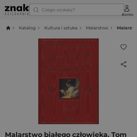
Czego szukasz?
Konto
Katalog
Kultura i sztuka
Malarstwo
Malarstw
Malarstwo białego człowieka. Tom