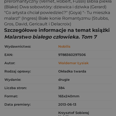
preromantyczny (Vernet, Robert, Fussli) Biblia piekła
(Blake) Dwa sobowtóry: dziewica i dziwka (Gerard)
"Co artysta chciał powiedzieć?" (Goya) "- Tu mieszka
malarz!" (Ingres) Białe konie Romantyzmu (Stubbs,
Gros, David, Gericault i Delacroix)
Szczegółowe informacje na temat książki
Malarstwo białego człowieka. Tom 7
Wydawnictwo:
Nobilis
EAN:
9788360297506
Autor:
Waldemar Łysiak
Rodzaj oprawy:
Okładka twarda
Wydanie:
drugie
Liczba stron:
384
Format:
165x240mm
Data premiery:
2013-06-13
Krzysztof Sobieraj