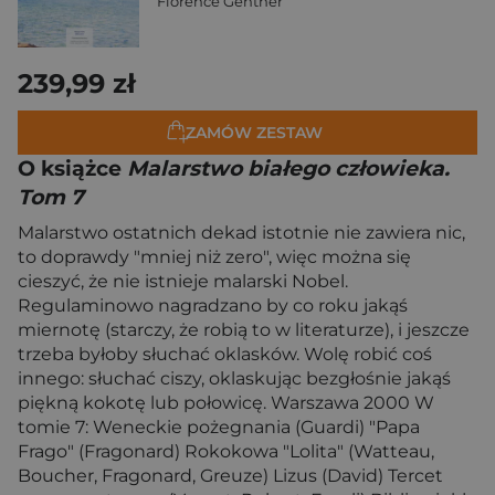
Florence Gentner
239,99 zł
ZAMÓW ZESTAW
O książce
Malarstwo białego człowieka.
Tom 7
Malarstwo ostatnich dekad istotnie nie zawiera nic,
to doprawdy "mniej niż zero", więc można się
cieszyć, że nie istnieje malarski Nobel.
Regulaminowo nagradzano by co roku jakąś
miernotę (starczy, że robią to w literaturze), i jeszcze
trzeba byłoby słuchać oklasków. Wolę robić coś
innego: słuchać ciszy, oklaskując bezgłośnie jakąś
piękną kokotę lub połowicę. Warszawa 2000 W
tomie 7: Weneckie pożegnania (Guardi) "Papa
Frago" (Fragonard) Rokokowa "Lolita" (Watteau,
Boucher, Fragonard, Greuze) Lizus (David) Tercet