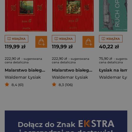
KSIĄŻKA
KSIĄŻKA
KSIĄŻKA
119,99 zł
119,99 zł
40,22 zł
222,90 zł
222,90 zł
75,90 zł
- sugerowana
- sugerowana
- sugerowa
cena detaliczna
cena detaliczna
cena detaliczna
Malarstwo białego człowieka. Tom 5
Malarstwo białego człowieka. Tom 3
Waldemar Łysiak
Waldemar Łysiak
Waldemar Łysi
8,4 (61)
8,3 (106)
Dołącz do
Znak