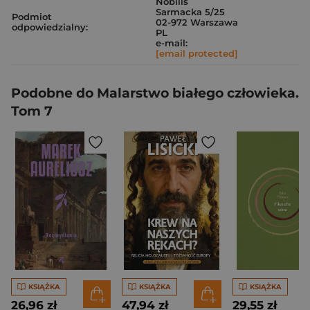
Nobilis
Sarmacka 5/25
Podmiot
02-972 Warszawa
odpowiedzialny:
PL
e-mail:
[email protected]
Podobne do Malarstwo białego człowieka.
Tom 7
KSIĄŻKA
KSIĄŻKA
KSIĄŻKA
26,96 zł
47,94 zł
29,55 zł