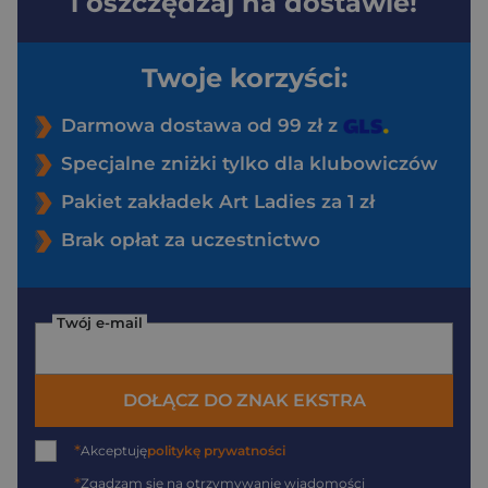
i oszczędzaj na dostawie!
Twoje korzyści:
Darmowa dostawa od 99 zł z
Specjalne zniżki tylko dla klubowiczów
Pakiet zakładek Art Ladies za 1 zł
Brak opłat za uczestnictwo
Twój e-mail
DOŁĄCZ DO ZNAK EKSTRA
*
Akceptuję
politykę prywatności
*
Zgadzam się na otrzymywanie wiadomości