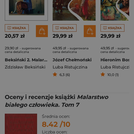
KSIĄŻKA
KSIĄŻKA
KSIĄŻKA
20,57 zł
29,99 zł
29,99 zł
29,90 zł
49,95 zł
49,95 zł
- sugerowana
- sugerowana
- sugerowa
cena detaliczna
cena detaliczna
cena detaliczna
Beksiński 2. Malarstwo
Józef Chełmoński
Hieronim Bosc
Zdzisław Beksiński
Luba Ristujczina
Luba Ristujczin
6,3 (6)
10,0 (1)
Oceny i recenzje książki
Malarstwo
białego człowieka. Tom 7
Średnia ocen:
8.42
/10
Liczba ocen: