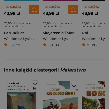
KSIĄŻKA
KSIĄŻKA
KSIĄŻKA
43,99 zł
43,99 zł
43,99 zł
75,90 zł
75,90 zł
75,90 zł
- sugerowana
- sugerowana
- sugerowa
cena detaliczna
cena detaliczna
cena detaliczna
Pan Juliusz
Skojarzenia i aforyzmy
Dół
Waldemar Łysiak
Waldemar Łysiak
Waldemar Łysi
6,5 (27)
6,8 (26)
7,0 (95)
Inne książki z kategorii
Malarstwo