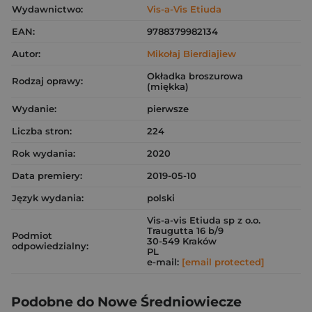
Wydawnictwo:
Vis-a-Vis Etiuda
EAN:
9788379982134
Autor:
Mikołaj Bierdiajiew
Okładka broszurowa
Rodzaj oprawy:
(miękka)
Wydanie:
pierwsze
Liczba stron:
224
Rok wydania:
2020
Data premiery:
2019-05-10
Język wydania:
polski
Vis-a-vis Etiuda sp z o.o.
Traugutta 16 b/9
Podmiot
30-549 Kraków
odpowiedzialny:
PL
e-mail:
[email protected]
Podobne do Nowe Średniowiecze