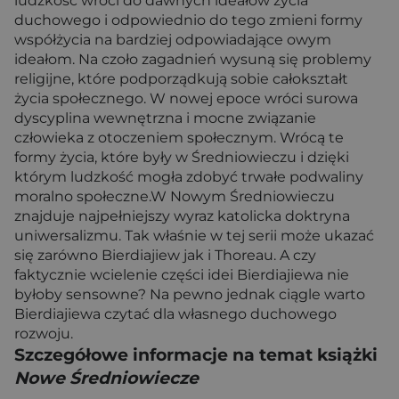
ludzkość wróci do dawnych ideałów życia
duchowego i odpowiednio do tego zmieni formy
współżycia na bardziej odpowiadające owym
ideałom. Na czoło zagadnień wysuną się problemy
religijne, które podporządkują sobie całokształt
życia społecznego. W nowej epoce wróci surowa
dyscyplina wewnętrzna i mocne związanie
człowieka z otoczeniem społecznym. Wrócą te
formy życia, które były w Średniowieczu i dzięki
którym ludzkość mogła zdobyć trwałe podwaliny
moralno społeczne.W Nowym Średniowieczu
znajduje najpełniejszy wyraz katolicka doktryna
uniwersalizmu. Tak właśnie w tej serii może ukazać
się zarówno Bierdiajiew jak i Thoreau. A czy
faktycznie wcielenie części idei Bierdiajiewa nie
byłoby sensowne? Na pewno jednak ciągle warto
Bierdiajiewa czytać dla własnego duchowego
rozwoju.
Szczegółowe informacje na temat książki
Nowe Średniowiecze