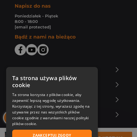
Napisz do nas
Poniedziałek - Piątek
8:00 - 18:00
[email protected]
Bądź z nami na bieżąco
O Księgarni Znak
Ta strona używa plików
cookie
Zakupy u nas
Ta strona korzysta z plików cookie, aby
Nasza oferta
zapewnić lepszą wygodę użytkowania.
Korzystając z tej strony, wyrażasz zgodę na
używanie przez nas wszystkich plików
Nasi autorzy
cookie zgodnie z warunkami naszej polityki
plików cookie.
ZAAKCEPTUJ ZGODY