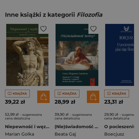
Inne książki z kategorii
Filozofia
KSIĄŻKA
KSIĄŻKA
KSIĄŻKA
39,22 zł
28,99 zł
23,31 zł
52,99 zł
39,90 zł
29,90 zł
- sugerowana
- sugerowana
- sugerowa
cena detaliczna
cena detaliczna
cena detaliczna
Niepewność i węzły losu
(Nie)świadomość twórcy?Casus Diogenesa Laertiosa Translacja IV i VI księgi,,Biogramów i poglądów słynnych filozofów''(wybór)
Marian Golka
Beata Gaj
Boecjusz