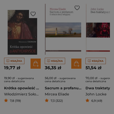
KSIĄŻKA
KSIĄŻKA
KSIĄŻKA
19,77 zł
36,35 zł
51,54 zł
19,90 zł
56,00 zł
70,00 zł
- sugerowana
- sugerowana
- sugerowa
cena detaliczna
cena detaliczna
cena detaliczna
Krótka opowieść o Antychryście
Sacrum a profanum O istocie sfery religijnej
Włodzimierz Sołowjow
Mircea Eliade
John Locke
7,8 (119)
7,3 (322)
6,9 (49)