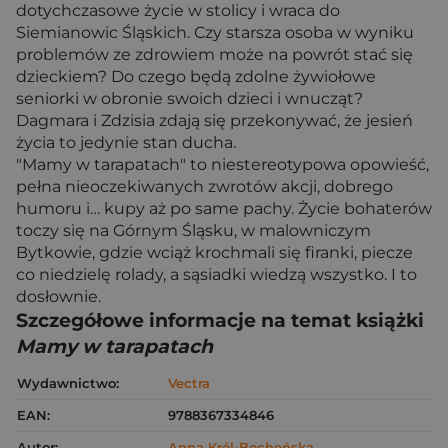
dotychczasowe życie w stolicy i wraca do
Siemianowic Śląskich. Czy starsza osoba w wyniku
problemów ze zdrowiem może na powrót stać się
dzieckiem? Do czego będą zdolne żywiołowe
seniorki w obronie swoich dzieci i wnucząt?
Dagmara i Zdzisia zdają się przekonywać, że jesień
życia to jedynie stan ducha.
"Mamy w tarapatach" to niestereotypowa opowieść,
pełna nieoczekiwanych zwrotów akcji, dobrego
humoru i… kupy aż po same pachy. Życie bohaterów
toczy się na Górnym Śląsku, w malowniczym
Bytkowie, gdzie wciąż krochmali się firanki, piecze
co niedzielę rolady, a sąsiadki wiedzą wszystko. I to
dosłownie.
Szczegółowe informacje na temat książki
Mamy w tarapatach
Wydawnictwo:
Vectra
EAN:
9788367334846
Autor:
Anna Król-Bocheńska