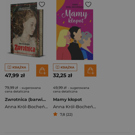
KSIĄŻKA
KSIĄŻKA
47,99 zł
32,25 zł
79,99 zł
49,99 zł
- sugerowana
- sugerowana
cena detaliczna
cena detaliczna
Zwrotnica (barwione brzegi)
Mamy kłopot
Anna Król-Bocheńska
Anna Król-Bocheńska
7,8 (22)