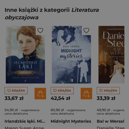
Inne książki z kategorii
Literatura
obyczajowa
KSIĄŻKA
KSIĄŻKA
KSIĄŻKA
33,67 zł
42,54 zł
33,39 zł
54,90 zł
60,90 zł
49,90 zł
- sugerowana
- sugerowana
- sugerowa
cena detaliczna
cena detaliczna
cena detaliczna
Irlandzkie łąki. Mieć odwagę by marzyć. Tom 1 wyd. 2026
Midnight Mysteries
Bal w Wersalu
Mason Susan Anne
Danielle Steel