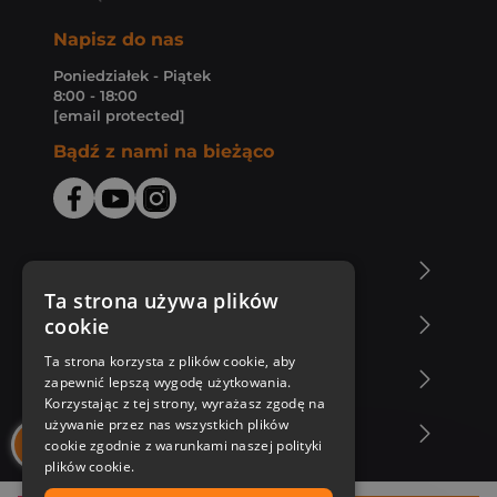
Napisz do nas
Poniedziałek - Piątek
8:00 - 18:00
[email protected]
Bądź z nami na bieżąco
O Księgarni Znak
Ta strona używa plików
cookie
Zakupy u nas
Ta strona korzysta z plików cookie, aby
Nasza oferta
zapewnić lepszą wygodę użytkowania.
Korzystając z tej strony, wyrażasz zgodę na
używanie przez nas wszystkich plików
Nasi autorzy
cookie zgodnie z warunkami naszej polityki
plików cookie.