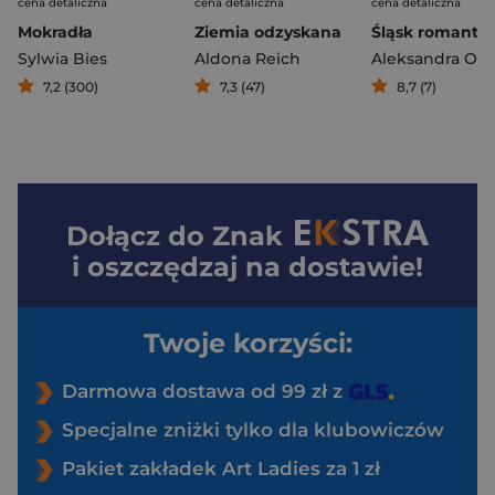
cena detaliczna
cena detaliczna
cena detaliczna
Mokradła
Ziemia odzyskana
Śląsk romanty
Sylwia Bies
Aldona Reich
Aleksandra Ost
7,2 (300)
7,3 (47)
8,7 (7)
Dołącz do
Znak
i oszczędzaj na dostawie!
Twoje korzyści:
Darmowa dostawa od 99 zł z
Specjalne zniżki tylko dla klubowiczów
Pakiet zakładek Art Ladies za 1 zł