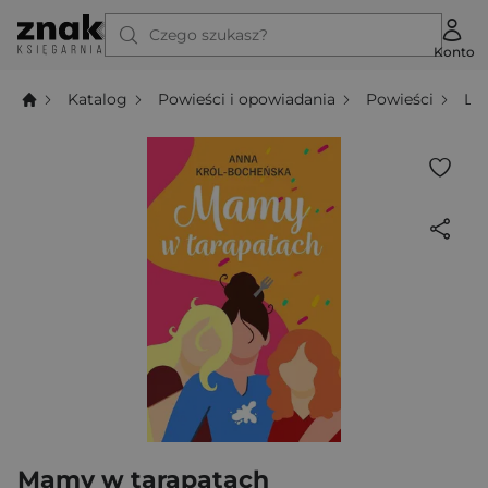
Czego szukasz?
Konto
Katalog
Powieści i opowiadania
Powieści
Li
Mamy w tarapatach