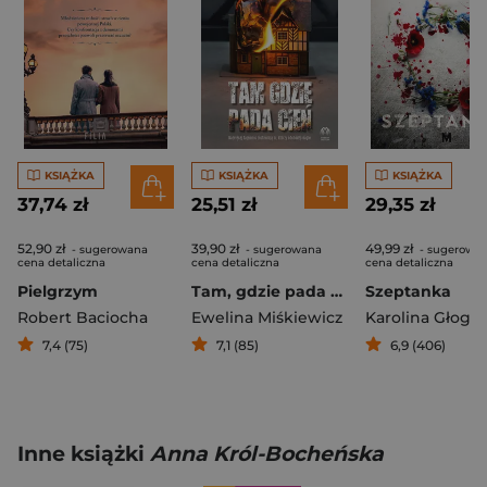
KSIĄŻKA
KSIĄŻKA
KSIĄŻKA
37,74 zł
25,51 zł
29,35 zł
52,90 zł
39,90 zł
49,99 zł
- sugerowana
- sugerowana
- sugerowa
cena detaliczna
cena detaliczna
cena detaliczna
Pielgrzym
Tam, gdzie pada cień
Szeptanka
Robert Baciocha
Ewelina Miśkiewicz
Karolina Głogo
7,4 (75)
7,1 (85)
6,9 (406)
Inne książki
Anna Król-Bocheńska