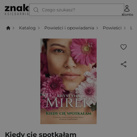
Czego szukasz?
Konto
Katalog
Powieści i opowiadania
Powieści
Li
Kiedy cię spotkałam