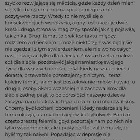
szybko rozwijającą się miłością, gdzie każdy dzień mieni
się tylko barwami i można spijać z niego same
pozytywne rzeczy. Wtedy to nie myśli się o
konsekwencjach współżycia, a gdy test ukazuje dwie
kreski, druga strona w magiczny sposób jak się pojawiła,
tak znika. Drugi temat to brak kontaktu między
rodzicem a dzieckiem. I może niektórzy z was będą się
nie zgadzali z tym stwierdzeniem, ale nie wolno całych
nas poświęcać tylko dla dziecka. Zawsze trzeba znaleźć
coś dla siebie, pozostawić jakąś namiastkę swojego
życia dla własnych radości, gdyż kiedy nasza pociecha
dorasta, przeważnie pozostajemy z niczym. I teraz
kolejny temat, jakim jest poszukiwanie miłości i uwagi u
drugiej osoby. Skoro wcześniej nie zachowaliśmy dla
siebie żadnej pasji, to po dorosłości naszego dziecka
zaczyna nam brakować tego, co sami mu ofiarowaliśmy.
Chcemy być kochani, doceniani i kiedy nadarza się ku
temu okazja, ufamy bardziej niż kiedykolwiek. Bardzo
często zresztą felernie, gdyż pozostaje nam po nich nie
tylko wspomnienie, ale i pusty portfel, żal i smutek, że
byliśmy tak naiwni. Popadając w depresję nie