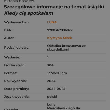
określa nasz los.
Szczegółowe informacje na temat książki
Kiedy cię spotkałam
Wydawnictwo:
LUNA
EAN:
9788367996822
Autor:
Krystyna Mirek
Okładka broszurowa ze
Rodzaj oprawy:
skrzydełkami
Wydanie:
1
Liczba stron:
304
Format:
13.5x20.5cm
Rok wydania:
2024
Data premiery:
2024-05-15
Język wydania:
polski
Luna
Mierosławskiego 11a
Podmiot