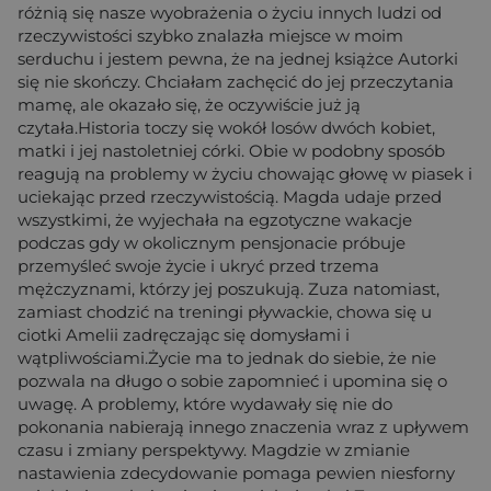
różnią się nasze wyobrażenia o życiu innych ludzi od
rzeczywistości szybko znalazła miejsce w moim
serduchu i jestem pewna, że na jednej książce Autorki
się nie skończy. Chciałam zachęcić do jej przeczytania
mamę, ale okazało się, że oczywiście już ją
czytała.Historia toczy się wokół losów dwóch kobiet,
matki i jej nastoletniej córki. Obie w podobny sposób
reagują na problemy w życiu chowając głowę w piasek i
uciekając przed rzeczywistością. Magda udaje przed
wszystkimi, że wyjechała na egzotyczne wakacje
podczas gdy w okolicznym pensjonacie próbuje
przemyśleć swoje życie i ukryć przed trzema
mężczyznami, którzy jej poszukują. Zuza natomiast,
zamiast chodzić na treningi pływackie, chowa się u
ciotki Amelii zadręczając się domysłami i
wątpliwościami.Życie ma to jednak do siebie, że nie
pozwala na długo o sobie zapomnieć i upomina się o
uwagę. A problemy, które wydawały się nie do
pokonania nabierają innego znaczenia wraz z upływem
czasu i zmiany perspektywy. Magdzie w zmianie
nastawienia zdecydowanie pomaga pewien niesforny