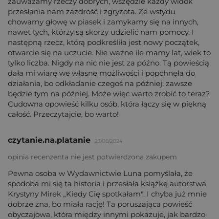
zauważamy rzeczy dobrych, wszędzie każdy widok
przesłania nam zazdrość i zgryzota. Ze wstydu
chowamy głowę w piasek i zamykamy się na innych,
nawet tych, którzy są skorzy udzielić nam pomocy. I
następną rzecz, którą podkreśliła jest nowy początek,
otwarcie się na uczucie. Nie ważne ile mamy lat, wiek to
tylko liczba. Nigdy na nic nie jest za późno. Tą powieścią
dała mi wiarę we własne możliwości i popchnęła do
działania, bo odkładanie czegoś na później, zawsze
będzie tym na później. Może więc warto zrobić to teraz?
Cudowna opowieść kilku osób, która łączy się w piękną
całość. Przeczytajcie, bo warto!
czytanie.na.platanie
23/08/2024
opinia recenzenta nie jest potwierdzona zakupem
Pewna osoba w Wydawnictwie Luna pomyślała, że
spodoba mi się ta historia i przesłała książkę autorstwa
Krystyny Mirek „Kiedy Cię spotkałam". I chyba już mnie
dobrze zna, bo miała rację! Ta poruszająca powieść
obyczajowa, która między innymi pokazuje, jak bardzo