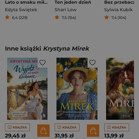
Lato o smaku miłości
Ten jeden dzień
Bez przebacze
Edyta Świętek
Shari Low
Sylwia Kubik
6,4 (229)
7,5 (154)
7,4 (104)
Inne książki
Krystyna Mirek
KSIĄŻKA
KSIĄŻKA
KSIĄŻKA
29,45 zł
31,95 zł
13,99 zł