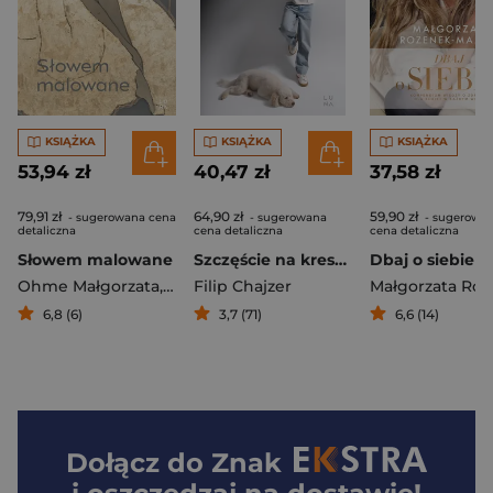
KSIĄŻKA
KSIĄŻKA
KSIĄŻKA
53,94 zł
40,47 zł
37,58 zł
79,91 zł
64,90 zł
59,90 zł
- sugerowana cena
- sugerowana
- sugerowa
detaliczna
cena detaliczna
cena detaliczna
Słowem malowane
Szczęście na kreskę
Ohme Małgorzata
,
Joanna Sarapata
Filip Chajzer
6,8 (6)
3,7 (71)
6,6 (14)
Dołącz do
Znak