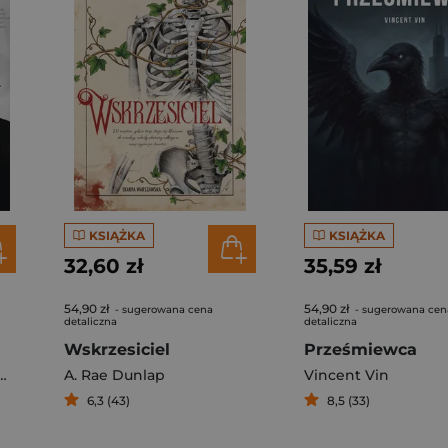
KSIĄŻKA
KSIĄŻKA
32,60 zł
35,59 zł
54,90 zł
54,90 zł
- sugerowana cena
- sugerowana cen
detaliczna
detaliczna
Wskrzesiciel
Prześmiewca
A. Rae Dunlap
Vincent Vin
6,3 (43)
8,5 (33)