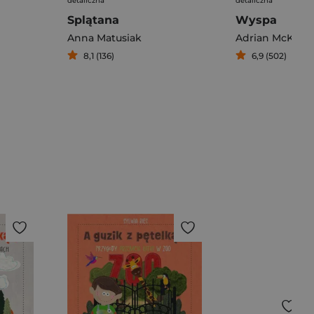
detaliczna
detaliczna
Splątana
Wyspa
Anna Matusiak
Adrian McKinty
8,1 (136)
6,9 (502)