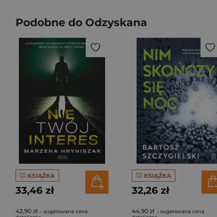
Podobne do Odzyskana
KSIĄŻKA
KSIĄŻKA
33,46 zł
32,26 zł
42,90 zł
44,90 zł
- sugerowana cena
- sugerowana cena