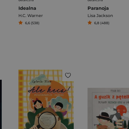
detaliczna
detaliczna
Idealna
Paranoja
H.C. Warner
Lisa Jackson
6,6 (538)
6,8 (488)