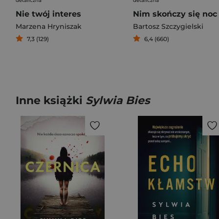
detaliczna
detaliczna
Nie twój interes
Nim skończy się noc
Marzena Hryniszak
Bartosz Szczygielski
7,3 (129)
6,4 (660)
Inne książki
Sylwia Bies