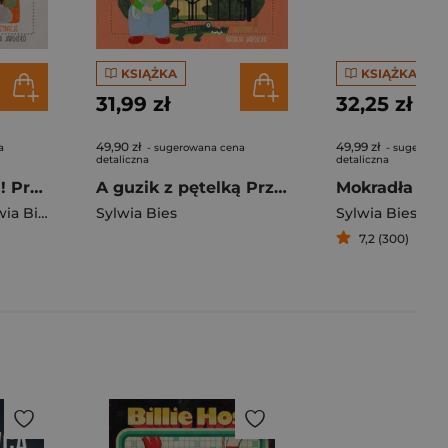
KSIĄŻKA
KSIĄŻKA
31,99 zł
32,25 zł
49,90 zł
49,99 zł
a
- sugerowana cena
- sugerowa
detaliczna
detaliczna
A guzik z pętelką! Przygody Przemcia Łatki w górach
A guzik z pętelką Przygody Przemcia Łatki w ZOO
Mokradła
ia Bies
Sylwia Bies
Sylwia Bies
7,2 (300)