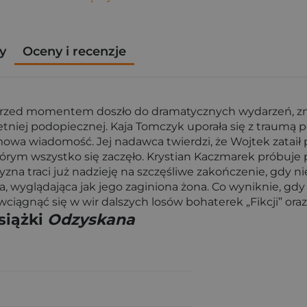
y
Oceny i recenzje
przed momentem doszło do dramatycznych wydarzeń, zmie
tniej podopiecznej. Kaja Tomczyk uporała się z traumą p
wa wiadomość. Jej nadawca twierdzi, że Wojtek zataił 
rym wszystko się zaczęło. Krystian Kaczmarek próbuje po
zna traci już nadzieję na szczęśliwe zakończenie, gdy ni
a, wyglądająca jak jego zaginiona żona. Co wyniknie, gdy
ciągnąć się w wir dalszych losów bohaterek „Fikcji” oraz 
siążki
Odzyskana