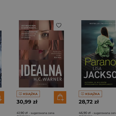
KSIĄŻKA
KSIĄŻKA
30,99 zł
28,72 zł
41,90 zł
46,90 zł
- sugerowana cena
- sugerowana cen