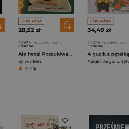
KSIĄŻKA
KSIĄŻKA
28,52 zł
34,49 zł
42,90 zł
54,25 zł
- sugerowana cena
- sugerowana cen
detaliczna
detaliczna
Ale heca! Poszukiwacze skarbu
Sylwia Bies
Natalia Jargieło
,
Sylw
10,0 (1)