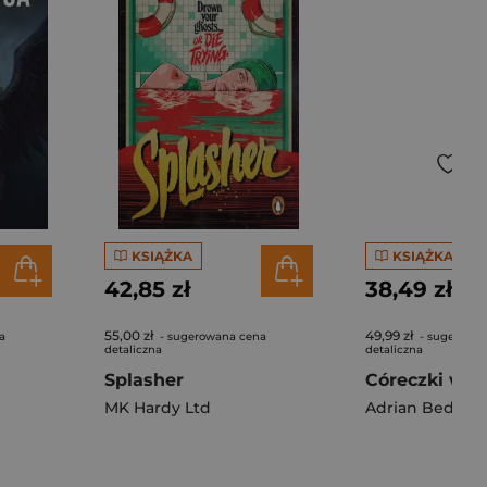
KSIĄŻKA
KSIĄŻKA
42,85 zł
38,49 zł
55,00 zł
49,99 zł
a
- sugerowana cena
- sugerowa
detaliczna
detaliczna
Splasher
Córeczki wyd
MK Hardy Ltd
Adrian Bednar