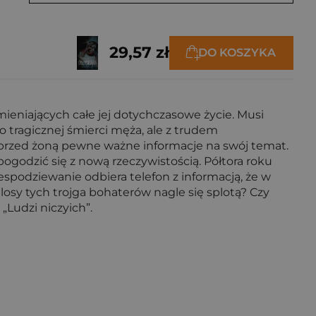
29,57 zł
DO KOSZYKA
niających całe jej dotychczasowe życie. Musi
o tragicznej śmierci męża, ale z trudem
przed żoną pewne ważne informacje na swój temat.
godzić się z nową rzeczywistością. Półtora roku
espodziewanie odbiera telefon z informacją, że w
 losy tych trojga bohaterów nagle się splotą? Czy
„Ludzi niczyich”.