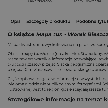
Praca zbiorowa
Adam Chowański
Opis
Szczegóły produktu
Podobne tytuł
O książce
Mapa tur. - Worek Bieszcz
Mapa dwustronna, wydrukowana na papierze kartog
Obszar mapy to: Wołcze (na Ukrainie), Stuposiany, Wo
Mapa zawiera wszelkie informacje pozwalające łatwi
długości i czasów przejść. Siatka geograficzna opa
o cięciu 10 m. Zastosowanie nowatorskiego cieniow
Część opisowa bogata w informacje o wszystkich pa
wieloma nigdzie niepublikowanymi fotografiami. Ś
ilustrowanej. Jest to region, gdzie ściągają rzesze 
Szczegółowe informacje na temat k