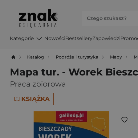
Kategorie
Nowości
Bestsellery
Zapowiedzi
Promo
Katalog
Podróże i turystyka
Mapy
M
Mapa tur. - Worek Bieszc
Praca zbiorowa
KSIĄŻKA