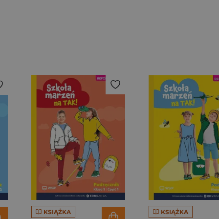
KSIĄŻKA
KSIĄŻKA