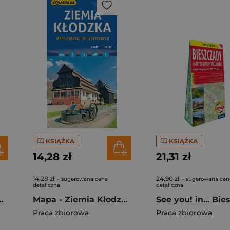
KSIĄŻKA
KSIĄŻKA
14,28 zł
21,31 zł
14,28 zł
24,90 zł
- sugerowana cena
- sugerowana cen
detaliczna
detaliczna
okolice 1:60 000 lam
Mapa - Ziemia Kłodzka 1:100 000
Praca zbiorowa
Praca zbiorowa