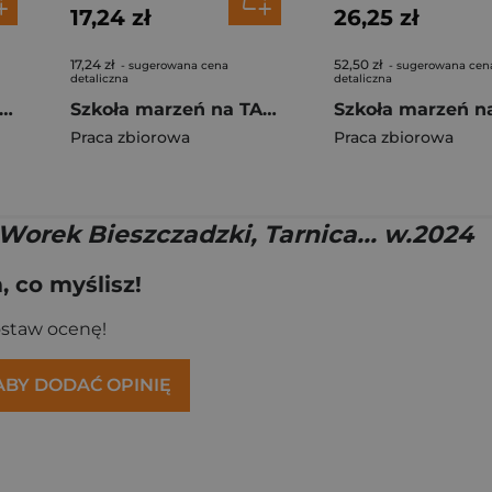
17,24 zł
26,25 zł
17,24 zł
52,50 zł
- sugerowana cena
- sugerowana cen
detaliczna
detaliczna
koła marzeń na TAK SP 1 podr. cz.2
Szkoła marzeń na TAK SP 1 podr. cz.1
Praca zbiorowa
Praca zbiorowa
 Worek Bieszczadzki, Tarnica... w.2024
 co myślisz!
ostaw ocenę!
 ABY DODAĆ OPINIĘ