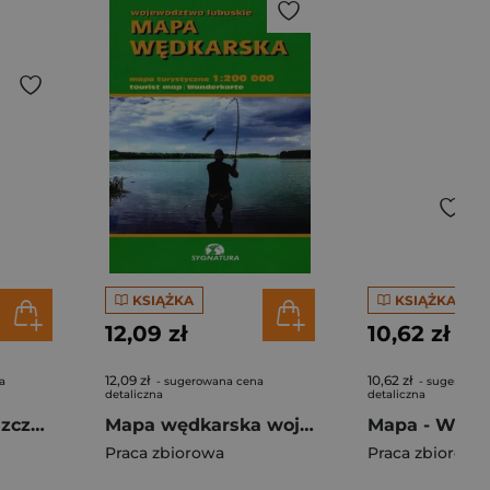
KSIĄŻKA
KSIĄŻKA
12,09 zł
10,62 zł
12,09 zł
10,62 zł
a
- sugerowana cena
- sugerowan
detaliczna
detaliczna
See you! in... Bieszczady i Góry Sanocko-Turczań..
Mapa wędkarska województwa lubuskiego 1:200 000
Praca zbiorowa
Praca zbiorowa