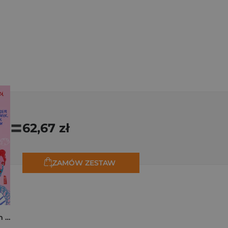
=
62,67 zł
ZAMÓW ZESTAW
Polski Paryż. Śladem malarek, pisarzy, kreatorów stylu