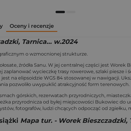
y
Oceny i recenzje
adzki, Tarnica... w.2024
raficznym o wzmocnionej strukturze.
łosate, źródła Sanu. W jej centralnej części jest Worek 
ej zaplanować wycieczkę trasy rowerowe, szlaki piesze i
rta jest na elipsoidzie WGS 84 stosowanej w nawigacji. 
ania pozwoliło uwypuklić atrakcyjność form terenowych.
smach górskich, rezerwatach przyrodniczych, miasteczka
cieżka przyrodnicza od byłej miejscowości Bukowiec do
turystów, fotografów, ludzi chcących odpocząć od zgiełku,
siążki
Mapa tur. - Worek Bieszczadzki, 