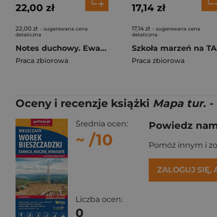
22,00 zł
17,14 zł
22,00 zł
17,14 zł
- sugerowana cena
- sugerowana cena
detaliczna
detaliczna
Notes duchowy. Ewangelia wg. Marka
Sz
Praca zbiorowa
Praca zbiorowa
Oceny i recenzje książki
Mapa tur. -
Średnia ocen:
Powiedz nam,
~
/10
Pomóż innym i z
ZALOGUJ SIĘ,
Liczba ocen:
0