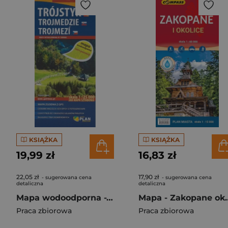
KSIĄŻKA
KSIĄŻKA
19,99 zł
16,83 zł
22,05 zł
17,90 zł
- sugerowana cena
- sugerowana cena
detaliczna
detaliczna
Mapa wodoodporna -Trójstyk/Trojmedzie/Trojmezi
Mapa - Zakopane 
Praca zbiorowa
Praca zbiorowa