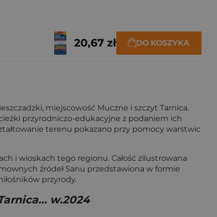
20,67 zł
DO KOSZYKA
Bieszczadzki, miejscowość Muczne i szczyt Tarnica.
 ścieżki przyrodniczo-edukacyjne z podaniem ich
Ukształtowanie terenu pokazano przy pomocy warstwic
ch i wioskach tego regionu. Całość zilustrowana
 umownych źródeł Sanu przedstawiona w formie
 miłośników przyrody.
Tarnica... w.2024