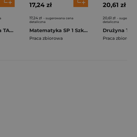
17,24 zł
20,61 zł
17,24 zł
20,61 zł
a
- sugerowana cena
- sugerowan
detaliczna
detaliczna
Szkoła marzeń na TAK SP 1 podr. cz.4
Matematyka SP 1 Szkoła marzeń na TAK podr cz.1
Praca zbiorowa
Praca zbiorowa