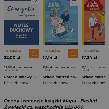
KSIĄŻKA
KSIĄŻKA
KSIĄŻKA
22,00 zł
17,14 zł
17,24 zł
22,00 zł
17,14 zł
17,24 zł
- sugerowana
- sugerowana cena
- sugerowan
cena detaliczna
detaliczna
detaliczna
Notes duchowy. Ewangelia wg. Marka
Szkoła marzeń na TAK SP 1 podr. cz.2
Praca zbiorowa
Praca zbiorowa
Praca zbiorowa
Oceny i recenzje książki
Mapa - Beskid
Żywiecki cz. wszchodnia 1:25 000