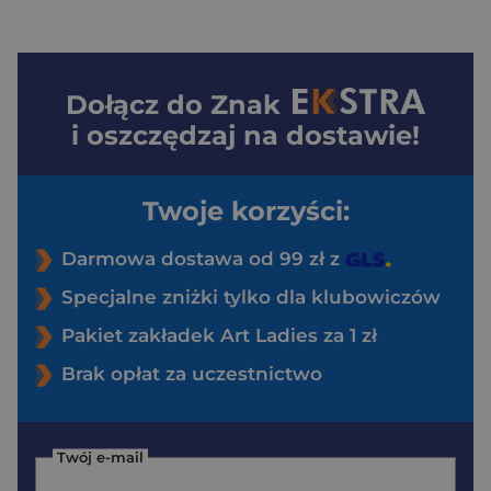
Dołącz do
Znak
i oszczędzaj na dostawie!
Twoje korzyści:
Darmowa dostawa od 99 zł z
Specjalne zniżki tylko dla klubowiczów
Pakiet zakładek Art Ladies za 1 zł
Brak opłat za uczestnictwo
Twój e-mail