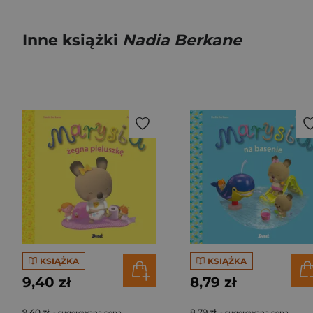
Inne książki
Nadia Berkane
KSIĄŻKA
KSIĄŻKA
9,40 zł
8,79 zł
9,40 zł
8,79 zł
- sugerowana cena
- sugerowana cena