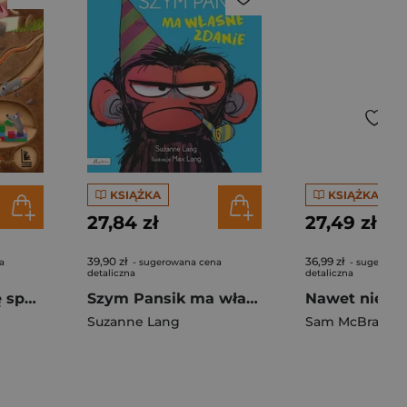
KSIĄŻKA
KSIĄŻKA
27,84 zł
27,49 zł
39,90 zł
36,99 zł
a
- sugerowana cena
- sugerowan
detaliczna
detaliczna
Gdzie się zwierzę spać wybierze?
Szym Pansik ma własne zdanie
Suzanne Lang
Sam McBratne