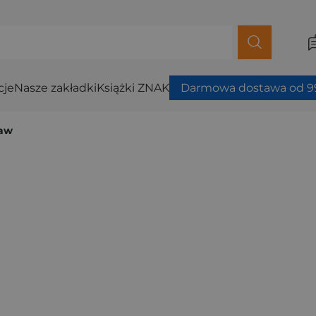
cje
Nasze zakładki
Książki ZNAK
Darmowa dostawa od 99
baw