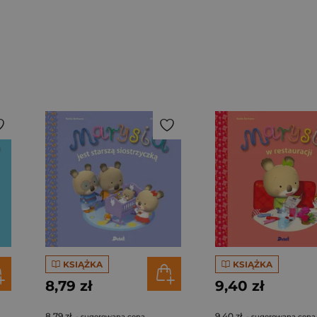
KSIĄŻKA
KSIĄŻKA
8,79 zł
9,40 zł
8,79 zł
9,40 zł
- sugerowana cena
- sugerowana cena