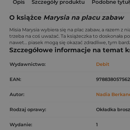
Opis
Szczegóły produktu
Podobne tytuł
O książce
Marysia na placu zabaw
Misia Marysia wybiera się na plac zabaw, a razem z n
trzeba na coś uważać. Ta książeczka to doskonała po
nawet… piasek mogą się okazać zdradliwe, tym bardzie
Szczegółowe informacje na temat k
Wydawnictwo:
Debit
EAN:
978838057562
Autor:
Nadia Berkan
Rodzaj oprawy:
Okładka bros
Wydanie:
1