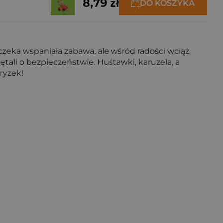
8,79 zł
DO KOSZYKA
 czeka wspaniała zabawa, ale wśród radości wciąż
ętali o bezpieczeństwie. Huśtawki, karuzela, a
ryzek!