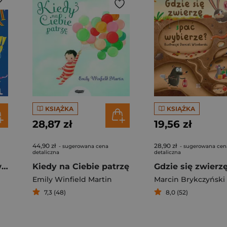
KSIĄŻKA
KSIĄŻKA
28,87 zł
19,56 zł
44,90 zł
28,90 zł
- sugerowana cena
- sugerowana cen
detaliczna
detaliczna
Dziewczynki mogą wszystko
Kiedy na Ciebie patrzę
Emily Winfield Martin
Marcin Brykczyński
7,3 (48)
8,0 (52)