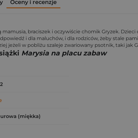
y
Oceny i recenzje
ią mamusia, braciszek i oczywiście chomik Gryzek. Dzieci
dpowiedź i dla maluchów, i dla rodziców, żeby stale pami
j jeżeli w pobliżu szaleje zwariowany psotnik, taki jak G
siążki
Marysia na placu zabaw
2
e
zurowa (miękka)