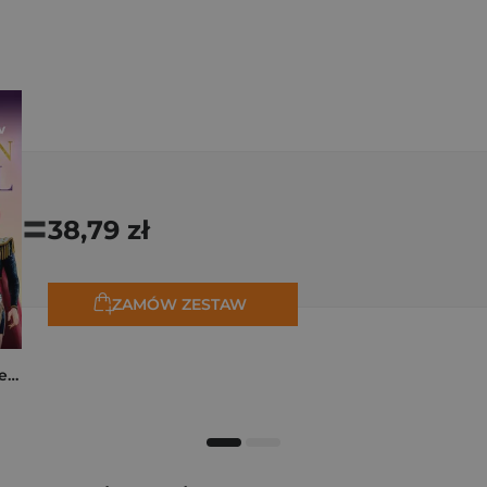
=
38,79 zł
ZAMÓW ZESTAW
K-popowe łowczynie demonów. Mój golden journal. Oficjalny dziennik