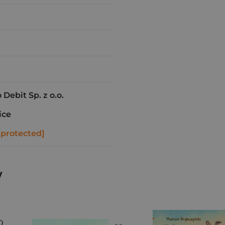
ebit Sp. z o.o.
ice
 protected]
w