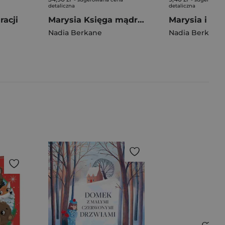
detaliczna
detaliczna
racji
Marysia Księga mądrego malucha
Nadia Berkane
Nadia Berkane