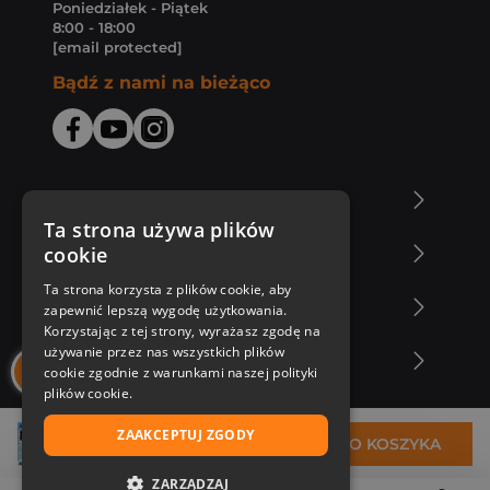
Poniedziałek - Piątek
8:00 - 18:00
[email protected]
Bądź z nami na bieżąco
O Księgarni Znak
Ta strona używa plików
cookie
Zakupy u nas
Ta strona korzysta z plików cookie, aby
Nasza oferta
zapewnić lepszą wygodę użytkowania.
Korzystając z tej strony, wyrażasz zgodę na
używanie przez nas wszystkich plików
Nasi autorzy
cookie zgodnie z warunkami naszej polityki
plików cookie.
ZAAKCEPTUJ ZGODY
23,78 zł
DO KOSZYKA
ZARZĄDZAJ