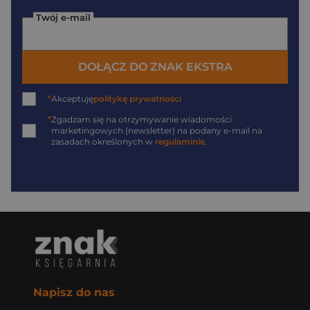
Twój e-mail
DOŁĄCZ DO ZNAK EKSTRA
*
Akceptuję
politykę prywatności
*
Zgadzam się na otrzymywanie wiadomości
marketingowych (newsletter) na podany
e-mail
na
zasadach określonych w
regulaminie
.
Napisz do nas