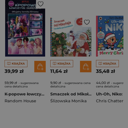
KSIĄŻKA
KSIĄŻKA
KSIĄŻKA
39,99 zł
11,64 zł
35,48 zł
59,99 zł
9,90 zł
44,00 zł
- sugerowana
- sugerowana cena
- sugerowa
cena detaliczna
detaliczna
cena detaliczna
K-popowe łowczynie demonów. Oficjalny komiks filmowy
Smaczek od Mikołaja i pudełko po bombkach
Random House
Ślizowska Monika
Chris Chattert