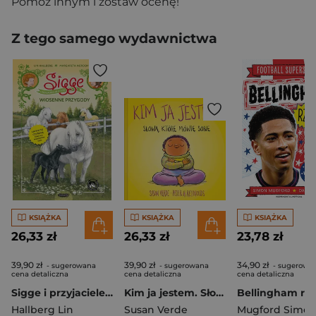
Pomóż innym i zostaw ocenę!
Z tego samego wydawnictwa
KSIĄŻKA
KSIĄŻKA
KSIĄŻKA
26,33 zł
26,33 zł
23,78 zł
39,90 zł
39,90 zł
34,90 zł
- sugerowana
- sugerowana
- sugerowa
cena detaliczna
cena detaliczna
cena detaliczna
Sigge i przyjaciele ze stajni. Wiosenne przygody
Kim ja jestem. Słowa, które mówię sobie Słowa, które mówię sobie
Hallberg Lin
Susan Verde
Mugford Simo