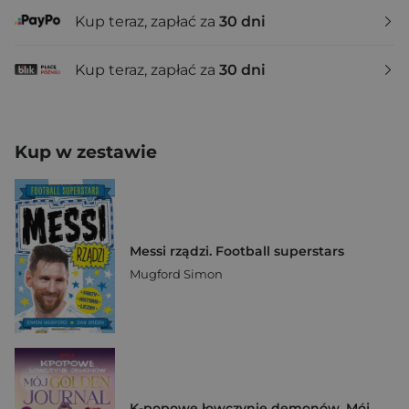
Kup teraz, zapłać za
30 dni
Kup teraz, zapłać za
30 dni
Kup w zestawie
Messi rządzi. Football superstars
Mugford Simon
K-popowe łowczynie demonów. Mój