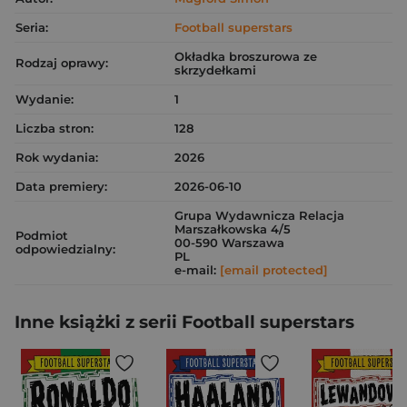
Seria:
Football superstars
Okładka broszurowa ze
Rodzaj oprawy:
skrzydełkami
Wydanie:
1
Liczba stron:
128
Rok wydania:
2026
Data premiery:
2026-06-10
Grupa Wydawnicza Relacja
Marszałkowska 4/5
Podmiot
00-590 Warszawa
odpowiedzialny:
PL
e-mail:
[email protected]
Inne książki z serii Football superstars