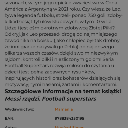
sezonach, w tym jego epickie zwycięstwo w Copa
América z Argentyną w 2021 roku. Czy wiesz, że Leo,
żywa legenda futbolu, strzelił ponad 750 goli, zdobył
kilkadziesiąt tytułów klubowych, w tym 10 w La
Lidze i jest ośmiokrotnym zdobywcą Złotej Piłki?
Odkryj, jak Leo przeszedł drogę od najmniejszego
zawodnika na boisku (jako chłopiec był tak drobny,
że inni gracze nazywali go Pchłą) do najlepszego
piłkarza wszech czasów, dzięki swoim niezwykłym
rajdom, kontroli piłki i niezliczonym golom! Seria
Football Superstars rozwija miłości do czytania u
dzieci i jest pełna zabawnych rysunków,
inspirujących historii oraz bohaterów dzielących się
motywacyjnymi hasłami, żartami i komentarzami.
Szczegółowe informacje na temat książki
Messi rządzi. Football superstars
Wydawnictwo:
Mamania
EAN:
9788384350195
Autor:
Mugford Simon