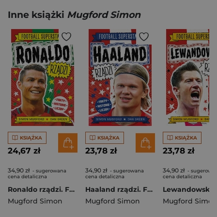
Inne książki
Mugford Simon
KSIĄŻKA
KSIĄŻKA
KSIĄŻKA
24,67 zł
23,78 zł
23,78 zł
34,90 zł
34,90 zł
34,90 zł
- sugerowana
- sugerowana
- sugerowa
cena detaliczna
cena detaliczna
cena detaliczna
Ronaldo rządzi. Football superstars
Haaland rządzi. Football superstars
Mugford Simon
Mugford Simon
Mugford Simo