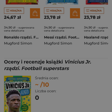
KSIĄŻKA
KSIĄŻKA
KSIĄŻKA
24,67 zł
23,78 zł
23,78 zł
34,90 zł
34,90 zł
34,90 zł
- sugerowana
- sugerowana
- sugerowa
cena detaliczna
cena detaliczna
cena detaliczna
Ronaldo rządzi. Football superstars
Messi rządzi. Football superstars
Mugford Simon
Mugford Simon
Mugford Simo
Oceny i recenzje książki
Vinicius Jr.
rządzi. Football superstars
Średnia ocen:
~
/10
Liczba ocen:
0