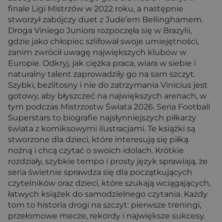
finale Ligi Mistrzów w 2022 roku, a następnie
stworzył zabójczy duet z Jude’em Bellinghamem.
Droga Viniego Juniora rozpoczęła się w Brazylii,
gdzie jako chłopiec szlifował swoje umiejętności,
zanim zwrócił uwagę największych klubów w
Europie. Odkryj, jak ciężka praca, wiara w siebie i
naturalny talent zaprowadziły go na sam szczyt.
Szybki, bezlitosny i nie do zatrzymania Vinicius jest
gotowy, aby błyszczeć na największych arenach, w
tym podczas Mistrzostw Świata 2026. Seria Football
Superstars to biografie najsłynniejszych piłkarzy
świata z komiksowymi ilustracjami. Te książki są
stworzone dla dzieci, które interesują się piłką
nożną i chcą czytać o swoich idolach. Krótkie
rozdziały, szybkie tempo i prosty język sprawiają, że
seria świetnie sprawdza się dla początkujących
czytelników oraz dzieci, które szukają wciągających,
łatwych książek do samodzielnego czytania. Każdy
tom to historia drogi na szczyt: pierwsze treningi,
przełomowe mecze, rekordy i największe sukcesy.