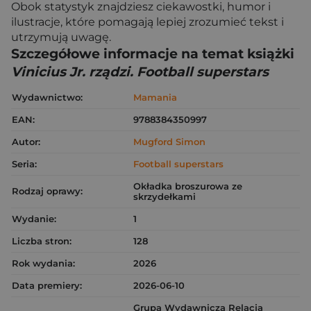
Obok statystyk znajdziesz ciekawostki, humor i
ilustracje, które pomagają lepiej zrozumieć tekst i
utrzymują uwagę.
Szczegółowe informacje na temat książki
Vinicius Jr. rządzi. Football superstars
Wydawnictwo:
Mamania
EAN:
9788384350997
Autor:
Mugford Simon
Seria:
Football superstars
Okładka broszurowa ze
Rodzaj oprawy:
skrzydełkami
Wydanie:
1
Liczba stron:
128
Rok wydania:
2026
Data premiery:
2026-06-10
Grupa Wydawnicza Relacja