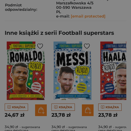
Marszałkowska 4/5
Podmiot
00-590 Warszawa
odpowiedzialny:
PL
e-mail:
[email protected]
Inne książki z serii Football superstars
KSIĄŻKA
KSIĄŻKA
KSIĄŻKA
24,67 zł
23,78 zł
23,78 zł
34,90 zł
34,90 zł
34,90 zł
- sugerowana
- sugerowana
- sugerowa
cena detaliczna
cena detaliczna
cena detaliczna