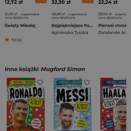
12,72 zł
32,30 zł
22,24 zł
12,00 zł
49,90 zł
29,00 zł
- sugerowana
- sugerowana
- sugerowa
cena detaliczna
cena detaliczna
cena detaliczna
Święty Mikołaj
Najpiękniejsza Para Roku
Agnieszka Tyszka
Delalande Arn
7,0 (2)
Inne książki
Mugford Simon