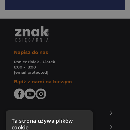
Napisz do nas
Poniedziałek - Piątek
8:00 - 18:00
[email protected]
Bądź z nami na bieżąco
O Księgarni Znak
Ta strona używa plików
cookie
Zakupy u nas