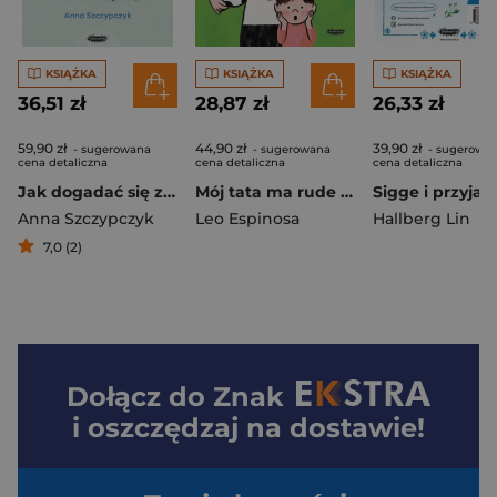
KSIĄŻKA
KSIĄŻKA
KSIĄŻKA
36,51 zł
28,87 zł
26,33 zł
59,90 zł
44,90 zł
39,90 zł
- sugerowana
- sugerowana
- sugerowa
cena detaliczna
cena detaliczna
cena detaliczna
Jak dogadać się z maluchem. Wspieranie rozwoju społecznego i komunikacji od narodzin od czwartego roku życia
Mój tata ma rude wąsy
Anna Szczypczyk
Leo Espinosa
Hallberg Lin
7,0 (2)
Dołącz do
Znak
i oszczędzaj na dostawie!