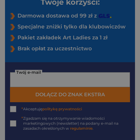
Twoje korzyści:
Darmowa dostawa od 99 zł z
Specjalne zniżki tylko dla klubowiczów
Pakiet zakładek Art Ladies za 1 zł
Brak opłat za uczestnictwo
Twój e-mail
DOŁĄCZ DO ZNAK EKSTRA
*
Akceptuję
politykę prywatności
*
Zgadzam się na otrzymywanie wiadomości
marketingowych (newsletter) na podany
e-mail
na
zasadach określonych w
regulaminie
.