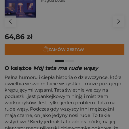
Magda Louis
64,86 zł
ZAMÓW ZESTAW
O książce
Mój tata ma rude wąsy
Pełna humoru i ciepła historia o dziewczynce, która
uwielbia w swoim tacie wszystko – może poza jego
krępującymi wąsami. Tata świetnie walczy na
poduszki, jest pankejkowym ninją i mistrzem
warkoczyków. Jest tylko jeden problem. Tata ma
rude wąsy. Podczas gdy wszyscy inni mężczyźni
mają czarne, on jako jedyny nosi rude. To takie
wstydliwe! Kiedy jednak tata zabiera córkę na jej
pierwszy mecz piłkarski, dziewczynka odkrywa, że