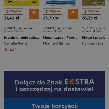
KSIĄŻKA
KSIĄŻKA
KSIĄŻKA
31,42 zł
23,78 zł
26,33 zł
49,90 zł
34,90 zł
39,90 zł
- sugerowana
- sugerowana
- sugerowa
cena detaliczna
cena detaliczna
cena detaliczna
Idealnie nieidealni. Naukowy przewodnik po dorastaniu z autyzmem i nie tylko
Messi rządzi. Football superstars
Camilla Pang
Mugford Simon
Hallberg Lin
9,0 (1)
Dołącz do
Znak
i oszczędzaj na dostawie!
Twoje korzyści: