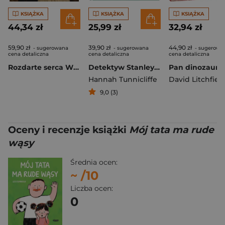
KSIĄŻKA
KSIĄŻKA
KSIĄŻKA
44,34 zł
25,99 zł
32,94 zł
59,90 zł
39,90 zł
44,90 zł
- sugerowana
- sugerowana
- sugerowa
cena detaliczna
cena detaliczna
cena detaliczna
Rozdarte serca Większe litery
Detektyw Stanley i Królowa Kamuflażu
Pan dinozaur
Hannah Tunnicliffe
David Litchfiel
9,0 (3)
Oceny i recenzje książki
Mój tata ma rude
wąsy
Średnia ocen:
~
/10
Liczba ocen:
0