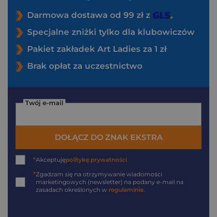
Darmowa dostawa od 99 zł z
Specjalne zniżki tylko dla klubowiczów
Pakiet zakładek Art Ladies za 1 zł
Brak opłat za uczestnictwo
Twój e-mail
DOŁĄCZ DO ZNAK EKSTRA
*
Akceptuję
politykę prywatności
*
Zgadzam się na otrzymywanie wiadomości
marketingowych (newsletter) na podany
e-mail
na
zasadach określonych w
regulaminie
.