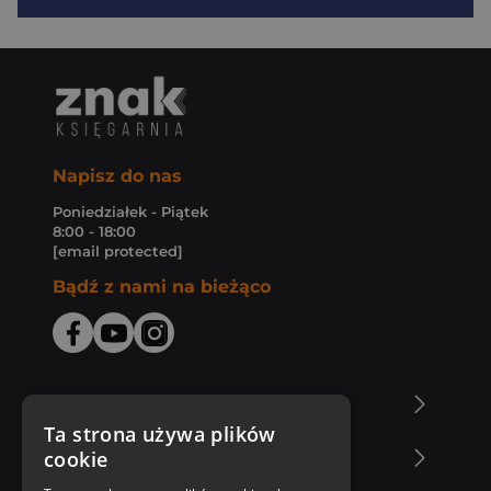
Napisz do nas
Poniedziałek - Piątek
8:00 - 18:00
[email protected]
Bądź z nami na bieżąco
O Księgarni Znak
Ta strona używa plików
cookie
Zakupy u nas