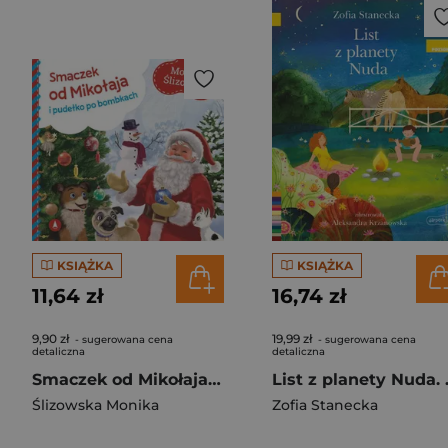
KSIĄŻKA
KSIĄŻKA
11,64 zł
16,74 zł
9,90 zł
19,99 zł
- sugerowana cena
- sugerowana cena
detaliczna
detaliczna
Smaczek od Mikołaja i pudełko po bombkach
List z pl
Ślizowska Monika
Zofia Stanecka