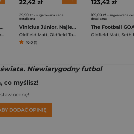
22,42 zł
123,42 zł
29,90 zł
169,00 zł
- sugerowana cena
- sugerowana ce
detaliczna
detaliczna
mal. Najlepsi piłkarze świata
Vinícius Júnior. Najlepsi piłkarze świata
m
Oldfield Matt
,
Oldfield Tom
Oldfield Matt
,
Seth B
10,0 (1)
 świata. Niewiarygodny futbol
 co myślisz!
ostaw ocenę!
 ABY DODAĆ OPINIĘ