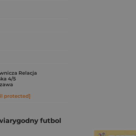
nicza Relacja
ka 4/5
szawa
l protected]
wiarygodny futbol