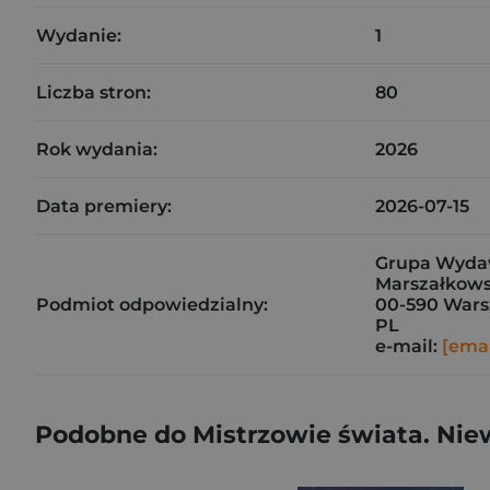
Wydanie:
1
Liczba stron:
80
Rok wydania:
2026
Data premiery:
2026-07-15
Grupa Wydaw
Marszałkows
Podmiot odpowiedzialny:
00-590 War
PL
e-mail:
[emai
Podobne do Mistrzowie świata. Nie