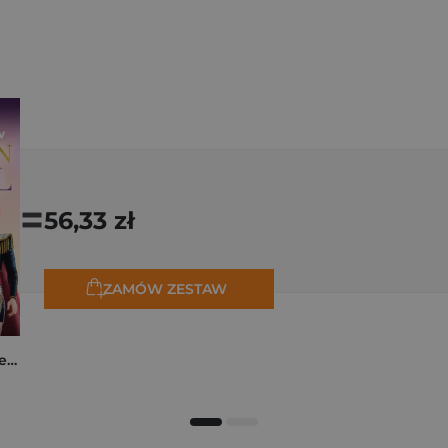
=
56,33 zł
ZAMÓW ZESTAW
K-popowe łowczynie demonów. Mój golden journal. Oficjalny dziennik