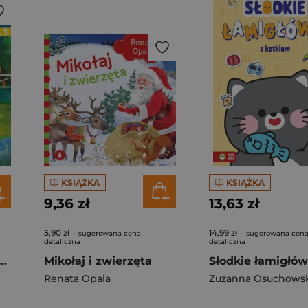
KSIĄŻKA
KSIĄŻKA
9,36 zł
13,63 zł
5,90 zł
14,99 zł
- sugerowana cena
- sugerowana cen
detaliczna
detaliczna
anety Nuda. Czytam sobie. Poziom 1
Mikołaj i zwierzęta
Renata Opala
Zuzanna Osuchows