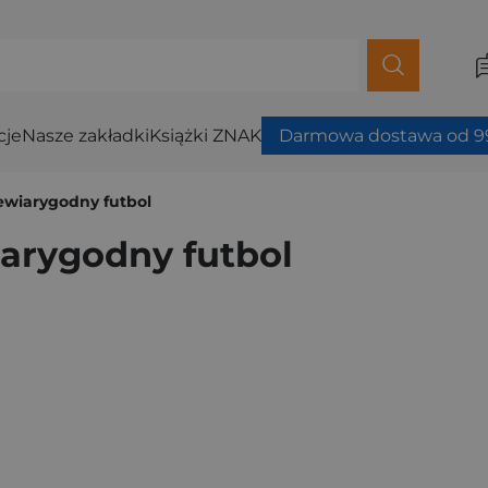
cje
Nasze zakładki
Książki ZNAK
Darmowa dostawa od 99
iewiarygodny futbol
iarygodny futbol