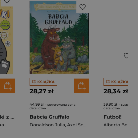
KSIĄŻKA
KSIĄŻKA
28,27 zł
28,34 zł
44,99 zł
39,90 zł
a
- sugerowana cena
- sugerowa
detaliczna
detaliczna
Słodkie łamigłówki z kotkiem. Słodkie łamigłówki
Babcia Gruffalo
Futbol!
ka
Donaldson Julia
,
Axel Scheffler
Alberto Bertola