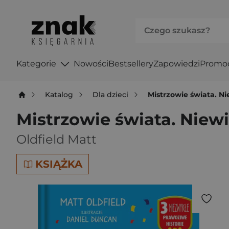
Kategorie
Nowości
Bestsellery
Zapowiedzi
Promo
Katalog
Dla dzieci
Mistrzowie świata. N
Mistrzowie świata. Niew
Oldfield Matt
KSIĄŻKA