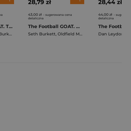
28,79 zł
28,44 zł
43,00 zł
44,00 zł
na
- sugerowana cena
- sugerowa
detaliczna
detaliczna
The Football GOAT. The Greatest of All Time Collection
The Football GOAT. World Cup Editions
urkett
Seth Burkett
,
Oldfield Matt
Dan Leydon
,
Ol