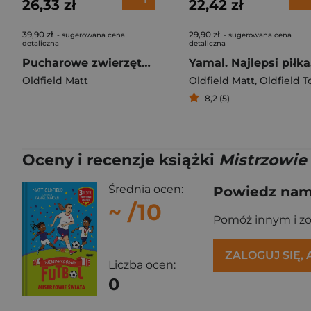
26,33 zł
22,42 zł
39,90 zł
29,90 zł
- sugerowana cena
- sugerowana cena
detaliczna
detaliczna
Pucharowe zwierzęta. Niewiarygodny futbol
Ya
Oldfield Matt
Oldfield Matt
,
Oldfield To
8,2 (5)
Oceny i recenzje książki
Mistrzowie
Średnia ocen:
Powiedz nam,
~
/10
Pomóż innym i z
ZALOGUJ SIĘ,
Liczba ocen:
0