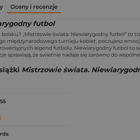
y
Oceny i recenzje
arygodny futbol
boisku? „Mistrzowie świata. Niewiarygodny futbol” to trzy
go międzynarodowego turnieju kobiet, poczujesz emocje 
rowersyjnych legend futbolu. Niewiarygodny futbol to ser
e sprawiają, że świetnie nadaje się zarówno do wspólnego 
siążki
Mistrzowie świata. Niewiarygodn
55
t
rda