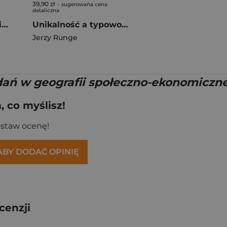
39,90 zł
- sugerowana cena
detaliczna
Złożony układ osadniczy tradycyjny region ekonomi
Unikalność a typowość złożonego układu osadniczego
Jerzy Runge
ań w geografii społeczno-ekonomiczne
 co myślisz!
ostaw ocenę!
 ABY DODAĆ OPINIĘ
cenzji