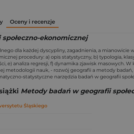
y
Oceny i recenzje
i społeczno-ekonomicznej
lnego dla każdej dyscypliny, zagadnienia, a mianowicie
nej procedury: a) opis statystyczny, b) typologia, klasyfik
i, e) analiza regresji, f) dynamika zjawisk masowych. W
j metodologii nauk, - rozwój geografii a metody badań,
matyczno-statystyczne narzędzia badań w geografii spo
siążki
Metody badań w geografii społe
rsytetu Śląskiego