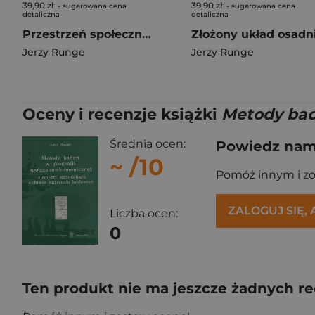
39,90 zł
39,90 zł
- sugerowana cena
- sugerowana cena
detaliczna
detaliczna
Przestrzeń społeczno-kulturowa złożonego układu...
Jerzy Runge
Jerzy Runge
Oceny i recenzje książki
Metody bad
Średnia ocen:
Powiedz nam,
~
/10
Pomóż innym i z
ZALOGUJ SIĘ,
Liczba ocen:
0
Ten produkt nie ma jeszcze żadnych re