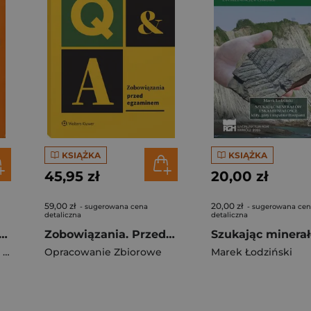
KSIĄŻKA
KSIĄŻKA
45,95 zł
20,00 zł
59,00 zł
20,00 zł
- sugerowana cena
- sugerowana ce
detaliczna
detaliczna
makologia kliniczna
Zobowiązania. Przed egzaminem
Orzechowska-Juzwenko Krystyna
Opracowanie Zbiorowe
Marek Łodziński