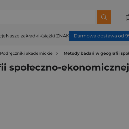
cje
Nasze zakładki
Książki ZNAK
Darmowa dostawa od 99
Podręczniki akademickie
Metody badań w geografii sp
ii społeczno-ekonomiczne