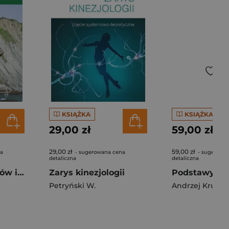
KSIĄŻKA
KSIĄŻKA
29,00 zł
59,00 zł
29,00 zł
59,00 zł
na
- sugerowana cena
- sugerowa
detaliczna
detaliczna
Szukając minerałów i skamieniałości: klify, góry i kopalnie Hiszpanii
Zarys kinezjologii
Petryński W.
Andrzej Krupie