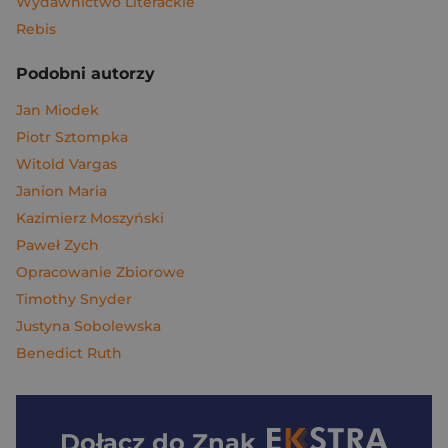
Wydawnictwo Literackie
Rebis
Podobni autorzy
Jan Miodek
Piotr Sztompka
Witold Vargas
Janion Maria
Kazimierz Moszyński
Paweł Zych
Opracowanie Zbiorowe
Timothy Snyder
Justyna Sobolewska
Benedict Ruth
Dołącz do
Znak