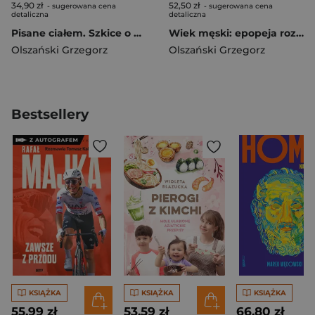
34,90 zł
52,50 zł
- sugerowana cena
- sugerowana cena
detaliczna
detaliczna
Pisane ciałem. Szkice o przygodach literatury...
Wiek męski: epopeja rozkładu
Olszański Grzegorz
Olszański Grzegorz
Bestsellery
KSIĄŻKA
KSIĄŻKA
KSIĄŻKA
55,99 zł
53,59 zł
66,80 zł