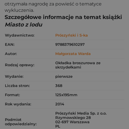
otrzymała nagrodę za powieść o tematyce
wykluczenia.
Szczegółowe informacje na temat książki
Miasto z lodu
Wydawnictwo:
Prószyński i S-ka
EAN:
9788379610297
Autor:
Małgorzata Warda
Okładka broszurowa ze
Rodzaj oprawy:
skrzydełkami
Wydanie:
pierwsze
Liczba stron:
368
Format:
125x195mm
Rok wydania:
2014
Prószyński Media Sp. z o.o.
Rzymowskiego 28
Podmiot
02-697 Warszawa
odpowiedzialny:
PL