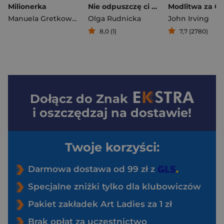
Milionerka
Nie odpuszczę ci aż do śmierci
Manuela Gretkowska
Olga Rudnicka
John Irving
8,0 (1)
7,7 (2780)
Dołącz do
Znak
i oszczędzaj na dostawie!
Twoje korzyści:
Darmowa dostawa od 99 zł z
Specjalne zniżki tylko dla klubowiczów
Pakiet zakładek Art Ladies za 1 zł
Brak opłat za uczestnictwo