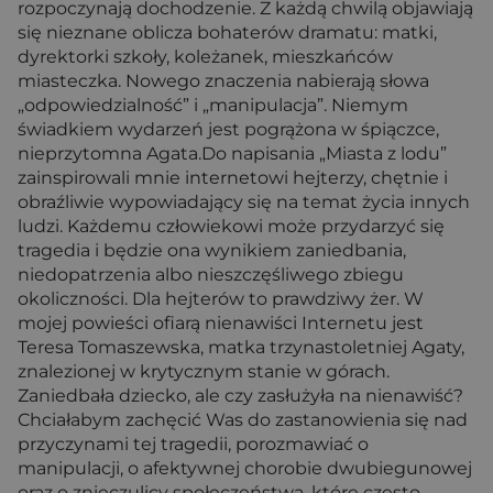
rozpoczynają dochodzenie. Z każdą chwilą objawiają
się nieznane oblicza bohaterów dramatu: matki,
dyrektorki szkoły, koleżanek, mieszkańców
miasteczka. Nowego znaczenia nabierają słowa
„odpowiedzialność” i „manipulacja”. Niemym
świadkiem wydarzeń jest pogrążona w śpiączce,
nieprzytomna Agata.Do napisania „Miasta z lodu”
zainspirowali mnie internetowi hejterzy, chętnie i
obraźliwie wypowiadający się na temat życia innych
ludzi. Każdemu człowiekowi może przydarzyć się
tragedia i będzie ona wynikiem zaniedbania,
niedopatrzenia albo nieszczęśliwego zbiegu
okoliczności. Dla hejterów to prawdziwy żer. W
mojej powieści ofiarą nienawiści Internetu jest
Teresa Tomaszewska, matka trzynastoletniej Agaty,
znalezionej w krytycznym stanie w górach.
Zaniedbała dziecko, ale czy zasłużyła na nienawiść?
Chciałabym zachęcić Was do zastanowienia się nad
przyczynami tej tragedii, porozmawiać o
manipulacji, o afektywnej chorobie dwubiegunowej
oraz o znieczulicy społeczeństwa, które często