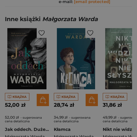
e-mail:
[email protected]
Inne książki
Małgorzata Warda
KSIĄŻKA
KSIĄŻKA
KSIĄŻKA
52,00 zł
28,74 zł
31,86 zł
52,00 zł
34,99 zł
49,99 zł
- sugerowana
- sugerowana
- sugerowa
cena detaliczna
cena detaliczna
cena detaliczna
Jak oddech. Duże Litery
Kłamca
Małgorzata Warda
Małgorzata Warda
Małgorzata Wa