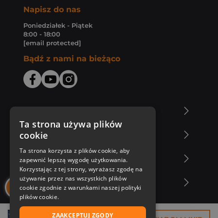
Napisz do nas
Poniedziałek - Piątek
8:00 - 18:00
[email protected]
Bądź z nami na bieżąco
O Księgarni Znak
Ta strona używa plików
cookie
Zakupy u nas
Ta strona korzysta z plików cookie, aby
Nasza oferta
zapewnić lepszą wygodę użytkowania.
Korzystając z tej strony, wyrażasz zgodę na
używanie przez nas wszystkich plików
Nasi autorzy
cookie zgodnie z warunkami naszej polityki
plików cookie.
ZAAKCEPTUJ ZGODY