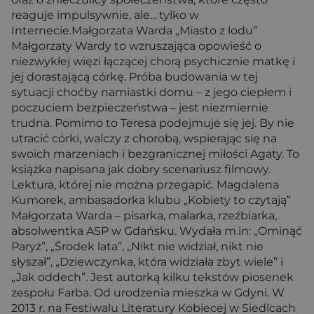
reaguje impulsywnie, ale... tylko w
Internecie.Małgorzata Warda „Miasto z lodu”
Małgorzaty Wardy to wzruszająca opowieść o
niezwykłej więzi łączącej chorą psychicznie matkę i
jej dorastającą córkę. Próba budowania w tej
sytuacji choćby namiastki domu – z jego ciepłem i
poczuciem bezpieczeństwa – jest niezmiernie
trudna. Pomimo to Teresa podejmuje się jej. By nie
utracić córki, walczy z chorobą, wspierając się na
swoich marzeniach i bezgranicznej miłości Agaty. To
książka napisana jak dobry scenariusz filmowy.
Lektura, której nie można przegapić. Magdalena
Kumorek, ambasadorka klubu „Kobiety to czytają”
Małgorzata Warda – pisarka, malarka, rzeźbiarka,
absolwentka ASP w Gdańsku. Wydała m.in: „Ominąć
Paryż”, „Środek lata”, „Nikt nie widział, nikt nie
słyszał”, „Dziewczynka, która widziała zbyt wiele” i
„Jak oddech”. Jest autorką kilku tekstów piosenek
zespołu Farba. Od urodzenia mieszka w Gdyni. W
2013 r. na Festiwalu Literatury Kobiecej w Siedlcach