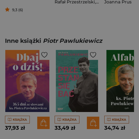
Rafał Przestrzelski
,
Bogumił Wykowsk
Joanna Prus
9,3 (6)
Inne książki
Piotr Pawlukiewicz
KSIĄŻKA
KSIĄŻKA
KSIĄŻKA
37,93 zł
33,49 zł
34,74 zł