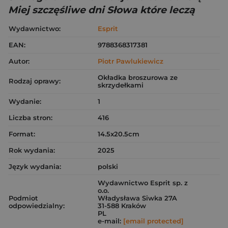
Miej szczęśliwe dni Słowa które leczą
Wydawnictwo:
Esprit
EAN:
9788368317381
Autor:
Piotr Pawlukiewicz
Okładka broszurowa ze
Rodzaj oprawy:
skrzydełkami
Wydanie:
1
Liczba stron:
416
Format:
14.5x20.5cm
Rok wydania:
2025
Język wydania:
polski
Wydawnictwo Esprit sp. z
o.o.
Podmiot
Władysława Siwka 27A
odpowiedzialny:
31-588 Kraków
PL
e-mail:
[email protected]