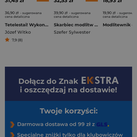
31,45 zł
32,53 zł
18,93 zł
36,90 zł
39,90 zł
19,90 zł
- sugerowana
- sugerowana
- sugerowan
cena detaliczna
cena detaliczna
cena detaliczna
Tetelestai! Wykonało się!. Droga naszego zbawienia
Skarbiec modlitw do Ducha Świętego wyd. 2026
Józef Witko
Szefer Sylwester
7,9 (8)
Dołącz do
Znak
i oszczędzaj na dostawie!
Twoje korzyści:
Darmowa dostawa od 99 zł z
Specjalne zniżki tylko dla klubowiczów