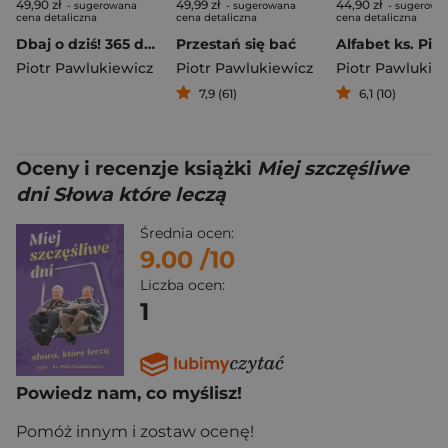
49,90 zł
49,99 zł
44,90 zł
- sugerowana
- sugerowana
- sugerowa
cena detaliczna
cena detaliczna
cena detaliczna
Dbaj o dziś! 365 dni ze słowami ks. Piotra Pawlukiewicza wyd. 2025
Przestań się bać
Piotr Pawlukiewicz
Piotr Pawlukiewicz
Piotr Pawlukie
7,9 (61)
6,1 (10)
Oceny i recenzje książki
Miej szczęśliwe
dni Słowa które leczą
Średnia ocen:
9.00
/10
Liczba ocen:
1
Powiedz nam, co myślisz!
Pomóż innym i zostaw ocenę!