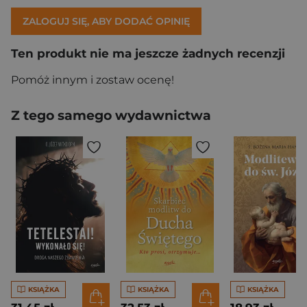
ZALOGUJ SIĘ, ABY DODAĆ OPINIĘ
Ten produkt nie ma jeszcze żadnych recenzji
Pomóż innym i zostaw ocenę!
Z tego samego wydawnictwa
KSIĄŻKA
KSIĄŻKA
KSIĄŻKA