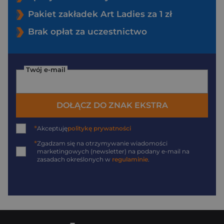
Pakiet zakładek Art Ladies za 1 zł
Brak opłat za uczestnictwo
Twój e-mail
DOŁĄCZ DO ZNAK EKSTRA
*
Akceptuję
politykę prywatności
*
Zgadzam się na otrzymywanie wiadomości
marketingowych (newsletter) na podany
e-mail
na
zasadach określonych w
regulaminie
.