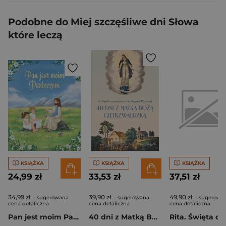
Podobne do Miej szczęśliwe dni Słowa
które leczą
KSIĄŻKA
KSIĄŻKA
KSIĄŻKA
24,99 zł
33,53 zł
37,51 zł
34,99 zł
39,90 zł
49,90 zł
- sugerowana
- sugerowana
- sugerowa
cena detaliczna
cena detaliczna
cena detaliczna
Pan jest moim Pasterzem. Pamiątka Pierwszej Komunii Świętej
40 dni z Matką Bożą Gietrzwałdzką