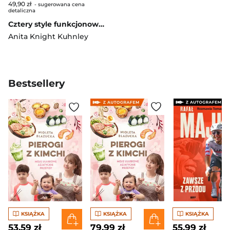
49,90 zł
- sugerowana cena
detaliczna
Cztery style funkcjonowania w relacjach. W jaki sposób teoria przywiązania może pomóc ci zbudować udany związek
Anita Knight Kuhnley
Bestsellery
KSIĄŻKA
KSIĄŻKA
KSIĄŻKA
53,59 zł
79,99 zł
55,99 zł