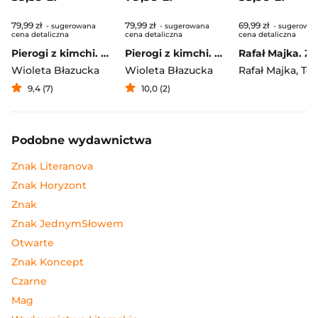
79,99 zł
79,99 zł
69,99 zł
- sugerowana
- sugerowana
- sugerowa
cena detaliczna
cena detaliczna
cena detaliczna
Pierogi z kimchi. Moje ulubione azjatyckie przepisy
Pierogi z kimchi. Moje ulubione azjatyckie przepisy - książka z autografem
Wioleta Błazucka
Wioleta Błazucka
Rafał Majka
,
Tomasz 
9,4 (7)
10,0 (2)
Podobne wydawnictwa
Znak Literanova
Znak Horyzont
Znak
Znak JednymSłowem
Otwarte
Znak Koncept
Czarne
Mag