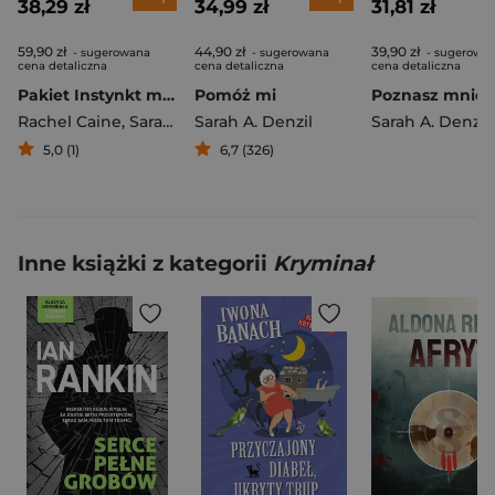
38,29 zł
34,99 zł
31,81 zł
59,90 zł
44,90 zł
39,90 zł
- sugerowana
- sugerowana
- sugerowa
cena detaliczna
cena detaliczna
cena detaliczna
Pakiet Instynkt mordercy / Poznasz mnie
Pomóż mi
Poznasz mnie
Rachel Caine
,
Sarah A. Denzil
Sarah A. Denzil
Sarah A. Denzil
5,0 (1)
6,7 (326)
Inne książki z kategorii
Kryminał