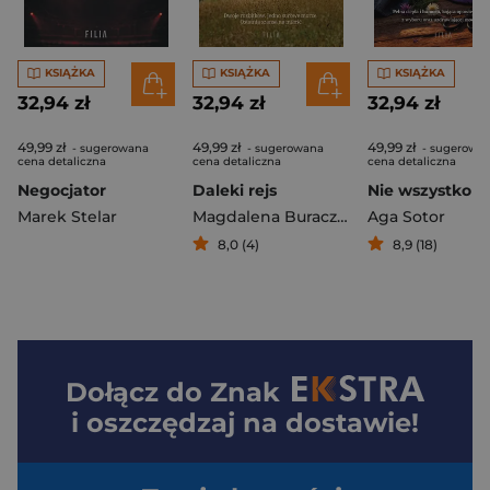
KSIĄŻKA
KSIĄŻKA
KSIĄŻKA
32,94 zł
32,94 zł
32,94 zł
49,99 zł
49,99 zł
49,99 zł
- sugerowana
- sugerowana
- sugerowa
cena detaliczna
cena detaliczna
cena detaliczna
Negocjator
Daleki rejs
Nie wszystko z
Marek Stelar
Magdalena Buraczewska-Świątek
Aga Sotor
8,0 (4)
8,9 (18)
Dołącz do
Znak
i oszczędzaj na dostawie!