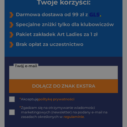
Twoje korzyści:
Darmowa dostawa od 99 zł z
Specjalne zniżki tylko dla klubowiczów
Pakiet zakładek Art Ladies za 1 zł
Brak opłat za uczestnictwo
Twój e-mail
DOŁĄCZ DO ZNAK EKSTRA
*
Akceptuję
politykę prywatności
*
Zgadzam się na otrzymywanie wiadomości
marketingowych (newsletter) na podany
e-mail
na
zasadach określonych w
regulaminie
.