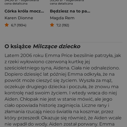
- sugerowana
- sugerowana
cena detaliczna
cena detaliczna
Córka króla moczarów
Będziesz na to patrzył
Karen Dionne
Magda Rem
6,7 (1934)
7,2 (192)
O książce
Milczące dziecko
Latem 2006 roku Emma Price bezsilnie patrzyła, jak
z rzeki wyłowiono czerwoną kurtkę jej
sześcioletniego syna, Aidena. Ciała nie odnaleziono.
Dopiero dziesięć lat później Emma odkryła, że na
powrót może cieszyć się życiem. Wyszła za mąż,
oczekuje drugiego dziecka i poczuła, że znowu ma
kontrolę nad swoim życiem. I wtedy wraca do niej
Aiden. Chłopak nie jest w stanie mówić, ale jego
ciało opowiada historię zaginięcia. Liczne rany i
złamania rzucają nieco światła na koszmar, przez
który przeszedł. Okazuje się również, że Aiden wcale
nie wpadł do wody. Aiden został porwany. Emma