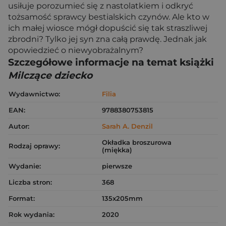
usiłuje porozumieć się z nastolatkiem i odkryć
tożsamość sprawcy bestialskich czynów. Ale kto w
ich małej wiosce mógł dopuścić się tak straszliwej
zbrodni? Tylko jej syn zna całą prawdę. Jednak jak
opowiedzieć o niewyobrażalnym?
Szczegółowe informacje na temat książki
Milczące dziecko
Wydawnictwo:
Filia
EAN:
9788380753815
Autor:
Sarah A. Denzil
Okładka broszurowa
Rodzaj oprawy:
(miękka)
Wydanie:
pierwsze
Liczba stron:
368
Format:
135x205mm
Rok wydania:
2020