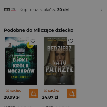
Kup teraz, zapłać za
30 dni
Podobne do Milczące dziecko
KSIĄŻKA
KSIĄŻKA
28,99 zł
24,87 zł
34,90 zł
39,90 zł