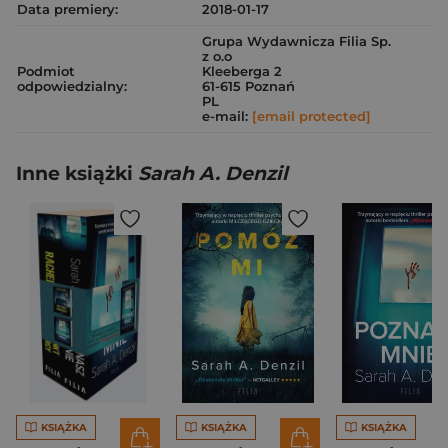
Data premiery:
2018-01-17
Grupa Wydawnicza Filia Sp.
z o.o
Podmiot
Kleeberga 2
odpowiedzialny:
61-615 Poznań
PL
e-mail:
[email protected]
Inne książki
Sarah A. Denzil
KSIĄŻKA
KSIĄŻKA
KSIĄŻKA