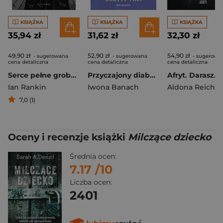
KSIĄŻKA
KSIĄŻKA
KSIĄŻKA
35,94 zł
31,62 zł
32,30 zł
49,90 zł
52,90 zł
54,90 zł
- sugerowana
- sugerowana
- sugerowa
cena detaliczna
cena detaliczna
cena detaliczna
Serce pełne grobów
Przyczajony diabeł, ukryty trup
Ian Rankin
Iwona Banach
Aldona Reich
7,0 (1)
Oceny i recenzje książki
Milczące dziecko
Średnia ocen:
7.17
/10
Liczba ocen:
2401