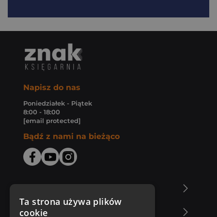
Napisz do nas
Poniedziałek - Piątek
8:00 - 18:00
[email protected]
Bądź z nami na bieżąco
O Księgarni Znak
Ta strona używa plików
cookie
Zakupy u nas