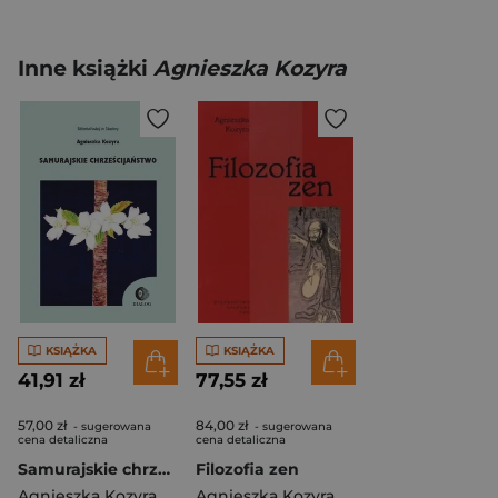
Inne książki
Agnieszka Kozyra
KSIĄŻKA
KSIĄŻKA
41,91 zł
77,55 zł
57,00 zł
84,00 zł
- sugerowana
- sugerowana
cena detaliczna
cena detaliczna
Samurajskie chrześcijaństwo
Filozofia zen
Agnieszka Kozyra
Agnieszka Kozyra