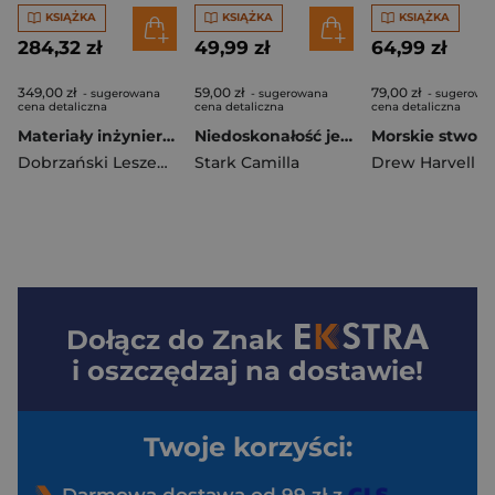
KSIĄŻKA
KSIĄŻKA
KSIĄŻKA
284,32 zł
49,99 zł
64,99 zł
349,00 zł
59,00 zł
79,00 zł
- sugerowana
- sugerowana
- sugerowa
cena detaliczna
cena detaliczna
cena detaliczna
Materiały inżynierskie z podstawami technologii procesów materiałowych. Tom 4
Niedoskonałość jest piękna
Dobrzański Leszek A.
Stark Camilla
Drew Harvell
Dołącz do
Znak
i oszczędzaj na dostawie!
Twoje korzyści:
Darmowa dostawa od 99 zł z