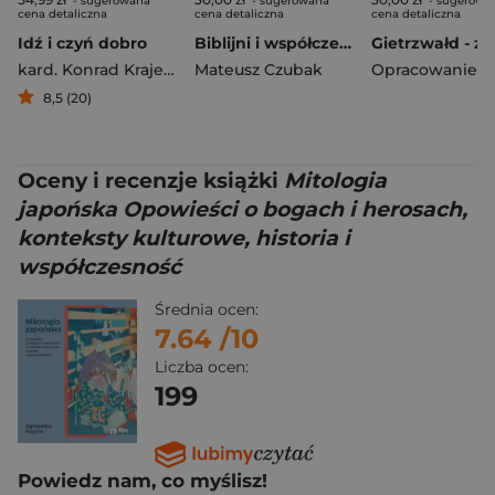
- sugerowana
- sugerowana
- sugerowa
cena detaliczna
cena detaliczna
cena detaliczna
Idź i czyń dobro
Biblijni i współcześni pielgrzymi nadziei 2. Między ciemnością a światłem
kard. Konrad Krajewski
Mateusz Czubak
,
Krzysztof Tadej
8,5 (20)
Oceny i recenzje książki
Mitologia
japońska Opowieści o bogach i herosach,
konteksty kulturowe, historia i
współczesność
Średnia ocen:
7.64
/10
Liczba ocen:
199
Powiedz nam, co myślisz!