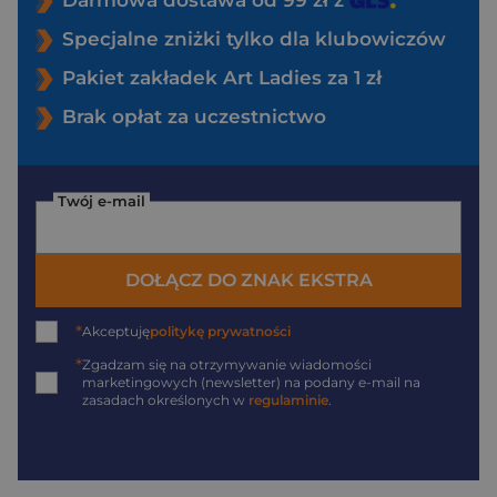
Specjalne zniżki tylko dla klubowiczów
Pakiet zakładek Art Ladies za 1 zł
Brak opłat za uczestnictwo
Twój e-mail
DOŁĄCZ DO ZNAK EKSTRA
*
Akceptuję
politykę prywatności
*
Zgadzam się na otrzymywanie wiadomości
marketingowych (newsletter) na podany
e-mail
na
zasadach określonych w
regulaminie
.