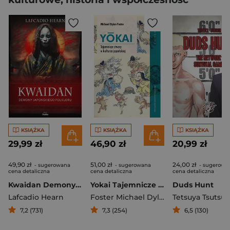
KSIĄŻKA
KSIĄŻKA
KSIĄŻKA
29,99 zł
46,90 zł
20,99 zł
49,90 zł
51,00 zł
24,00 zł
- sugerowana
- sugerowana
- sugerowa
cena detaliczna
cena detaliczna
cena detaliczna
Kwaidan Demony japońskiego folkloru
Yokai Tajemnicze stwory w kulturze japońskiej
Duds Hunt
Lafcadio Hearn
Foster Michael Dylan
Tetsuya Tsutsui
7,2 (731)
7,3 (254)
6,5 (130)