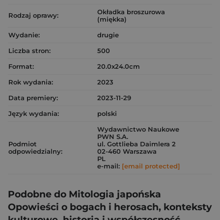
Okładka broszurowa
Rodzaj oprawy:
(miękka)
Wydanie:
drugie
Liczba stron:
500
Format:
20.0x24.0cm
Rok wydania:
2023
Data premiery:
2023-11-29
Język wydania:
polski
Wydawnictwo Naukowe
PWN S.A.
Podmiot
ul. Gottlieba Daimlera 2
odpowiedzialny:
02-460 Warszawa
PL
e-mail:
[email protected]
Podobne do Mitologia japońska
Opowieści o bogach i herosach, konteksty
kulturowe, historia i współczesność