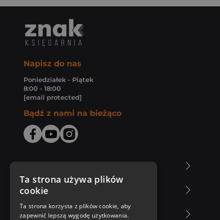
Napisz do nas
Poniedziałek - Piątek
8:00 - 18:00
[email protected]
Bądź z nami na bieżąco
O Księgarni Znak
Ta strona używa plików
cookie
Zakupy u nas
Ta strona korzysta z plików cookie, aby
Nasza oferta
zapewnić lepszą wygodę użytkowania.