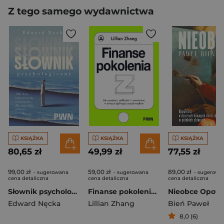
Z tego samego wydawnictwa
KSIĄŻKA
KSIĄŻKA
KSIĄŻKA
80,65 zł
49,99 zł
77,55 zł
99,00 zł
59,00 zł
89,00 zł
- sugerowana
- sugerowana
- sugerowa
cena detaliczna
cena detaliczna
cena detaliczna
Słownik psychologiczny
Finanse pokolenia Z. Jak zarabiać, odkładać i inwestować w świecie aplikacji i social mediów
Edward Nęcka
Lillian Zhang
Bień Paweł
8,0 (6)