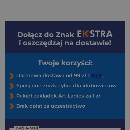
Dołącz do
Znak
i oszczędzaj na dostawie!
Twoje korzyści:
Darmowa dostawa od 99 zł z
Specjalne zniżki tylko dla klubowiczów
Pakiet zakładek Art Ladies za 1 zł
Brak opłat za uczestnictwo
Twój e-mail