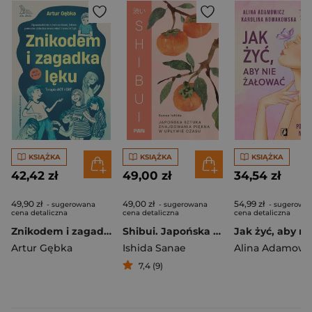
KSIĄŻKA
KSIĄŻKA
KSIĄŻKA
42,42 zł
49,00 zł
34,54 zł
49,90 zł
49,00 zł
54,99 zł
- sugerowana
- sugerowana
- sugerowa
cena detaliczna
cena detaliczna
cena detaliczna
Znikodem i zagadka lęku
Shibui. Japońska sztuka znajdowania piękna w upływie czasu
Artur Gębka
Ishida Sanae
Alina Adamowi
7,4 (9)