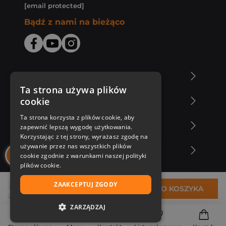
[email protected]
Bądź z nami na bieżąco
O Księgarni Znak
Ta strona używa plików
cookie
Zakupy u nas
Ta strona korzysta z plików cookie, aby
Nasza oferta
zapewnić lepszą wygodę użytkowania.
Korzystając z tej strony, wyrażasz zgodę na
używanie przez nas wszystkich plików
Nasi autorzy
cookie zgodnie z warunkami naszej polityki
plików cookie.
ZAAKCEPTUJ ZGODY
49,99 zł
DO KOSZYKA
ZARZĄDZAJ