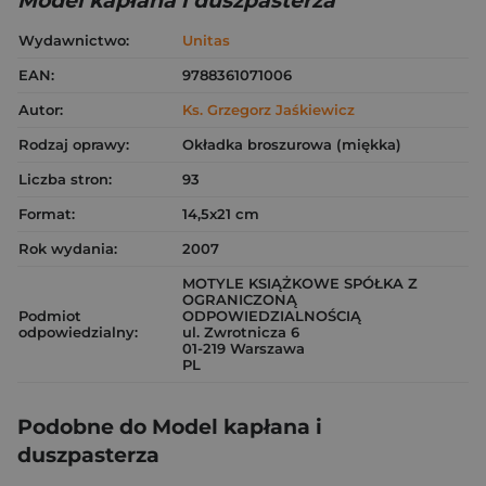
Model kapłana i duszpasterza
Wydawnictwo:
Unitas
EAN:
9788361071006
Autor:
Ks. Grzegorz Jaśkiewicz
Rodzaj oprawy:
Okładka broszurowa (miękka)
Liczba stron:
93
Format:
14,5x21 cm
Rok wydania:
2007
MOTYLE KSIĄŻKOWE SPÓŁKA Z
OGRANICZONĄ
Podmiot
ODPOWIEDZIALNOŚCIĄ
odpowiedzialny:
ul. Zwrotnicza 6
01-219 Warszawa
PL
Podobne do Model kapłana i
duszpasterza