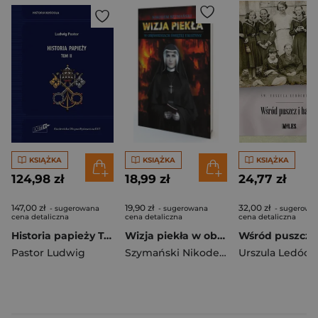
KSIĄŻKA
KSIĄŻKA
KSIĄŻKA
124,98 zł
18,99 zł
24,77 zł
147,00 zł
19,90 zł
32,00 zł
- sugerowana
- sugerowana
- sugerowa
cena detaliczna
cena detaliczna
cena detaliczna
Historia papieży Tom II
Wizja piekła w objawieniach św. Faustyny
Pastor Ludwig
Szymański Nikodem