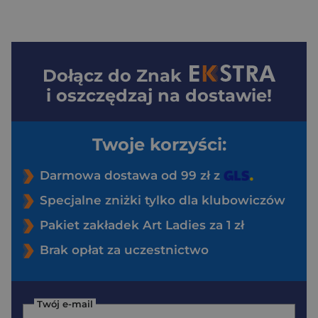
Dołącz do
Znak
i oszczędzaj na dostawie!
Twoje korzyści:
Darmowa dostawa od 99 zł z
Specjalne zniżki tylko dla klubowiczów
Pakiet zakładek Art Ladies za 1 zł
Brak opłat za uczestnictwo
Twój e-mail