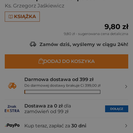
Ks. Grzegorz Jaśkiewicz
KSIĄŻKA
9,80 zł
9,80 zł
- sugerowana cena detaliczna
Zamów dziś, wyślemy w ciągu 24h!
DODAJ DO KOSZYKA
Darmowa dostawa od 399 zł
Do darmowej dostawy brakuje Ci 399,00 zł
Dostawa za 0 zł
dla
DOŁĄCZ
zamówień od 99 zł
Kup teraz, zapłać za
30 dni