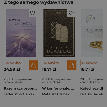
Z tego samego wydawnictwa
KSIĄŻKA
KSIĄŻKA
KSIĄŻKA
24,99 zł
18,71 zł
18,71 zł
29,99 zł
20,00 zł
20,00 zł
- sugerowana
- sugerowana
- sugerowa
cena detaliczna
cena detaliczna
cena detaliczna
Razem czy osobno Stworzeni do wspólnoty
W konfesjonale. Dekalog
Tadeusz Kotlewski SJ
Mateusz Czubak