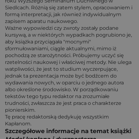
roku Wyższego Seminarium Duchwnego w
Siedlcach. Różnią się zatem stylem, opracowaniem i
formą interpretacji, jak również indywidualnym
zapisem aparatu naukowego.
Ważne wypowiedzi czy zwroty zostały podane
kursywą, a w niektórych wypadkach pogrubiono je,
aby książka przyciągała "mocnymi"
sformułowaniami, ciągle aktualnymi, mimo iż
pochodzą ze starożytności. Próbujemy uczyć się
rzetelności naukowej i właściwej metody. Nie ulega
watpliwości, że jest to studium wyczerpujące,
jednak ta prezentacja może być bodźcem do
wydawania nowych, w oparciu o jednego autora
albo określone środowisko. W porządkowaniu
tekstów tego typu redaktor na zrozumiałe
trudności, zwłaszcza że jest praca o charakterze
pionierskim.
Tę pracę redaktorską dedykuję wszystkim
Kapłanom.
Szczegółowe informacje na temat książki