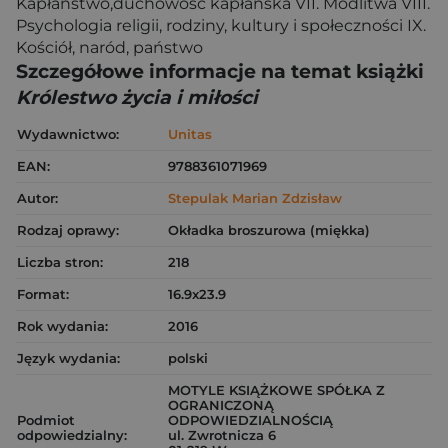
Kapłaństwo,duchowość kapłańska VII. Modlitwa VIII.
Psychologia religii, rodziny, kultury i społeczności IX.
Kościół, naród, państwo
Szczegółowe informacje na temat książki
Królestwo życia i miłości
Wydawnictwo:
Unitas
EAN:
9788361071969
Autor:
Stepulak Marian Zdzisław
Rodzaj oprawy:
Okładka broszurowa (miękka)
Liczba stron:
218
Format:
16.9x23.9
Rok wydania:
2016
Język wydania:
polski
MOTYLE KSIĄŻKOWE SPÓŁKA Z
OGRANICZONĄ
Podmiot
ODPOWIEDZIALNOŚCIĄ
odpowiedzialny:
ul. Zwrotnicza 6