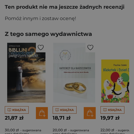
Ten produkt nie ma jeszcze żadnych recenzji
Pomóż innym i zostaw ocenę!
Z tego samego wydawnictwa
KSIĄŻKA
KSIĄŻKA
KSIĄŻKA
21,87 zł
18,71 zł
19,97 zł
30,00 zł
20,00 zł
22,00 zł
- sugerowana
- sugerowana
- sugerowa
cena detaliczna
cena detaliczna
cena detaliczna