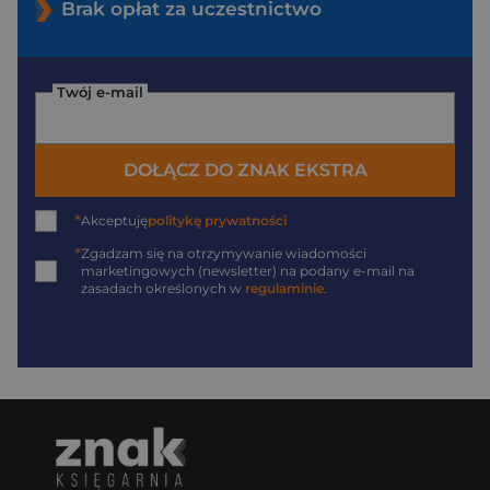
Brak opłat za uczestnictwo
Twój e-mail
DOŁĄCZ DO ZNAK EKSTRA
*
Akceptuję
politykę prywatności
*
Zgadzam się na otrzymywanie wiadomości
marketingowych (newsletter) na podany
e-mail
na
zasadach określonych w
regulaminie
.