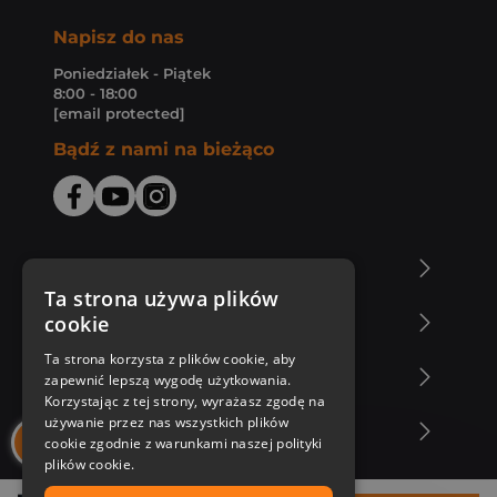
Napisz do nas
Poniedziałek - Piątek
8:00 - 18:00
[email protected]
Bądź z nami na bieżąco
O Księgarni Znak
Ta strona używa plików
cookie
Zakupy u nas
Ta strona korzysta z plików cookie, aby
Nasza oferta
zapewnić lepszą wygodę użytkowania.
Korzystając z tej strony, wyrażasz zgodę na
używanie przez nas wszystkich plików
Nasi autorzy
cookie zgodnie z warunkami naszej polityki
plików cookie.