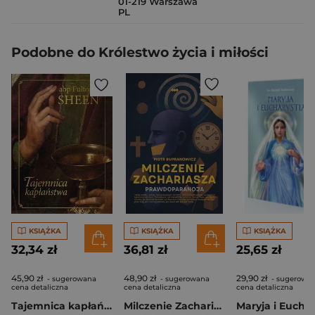
01-219 Warszawa
PL
Podobne do Królestwo życia i miłości
KSIĄŻKA
KSIĄŻKA
KSIĄŻKA
32,34 zł
36,81 zł
25,65 zł
45,90 zł
48,90 zł
29,90 zł
- sugerowana
- sugerowana
- sugerowa
cena detaliczna
cena detaliczna
cena detaliczna
Tajemnica kapłaństwa
Milczenie Zachariasza Prawdoparanoja