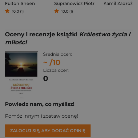
Fulton Sheen
Supranowicz Piotr
Kamil Zadrożny
10,0 (1)
10,0 (1)
Oceny i recenzje książki
Królestwo życia i
miłości
Średnia ocen:
~
/10
Liczba ocen:
0
Powiedz nam, co myślisz!
Pomóż innym i zostaw ocenę!
ZALOGUJ SIĘ, ABY DODAĆ OPINIĘ