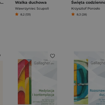
Cały sprawiedliwy Józef
Walka duchowa
Wawrzyniec Scupoli
Krzysztof Porosło
8,2 (131)
8,3 (28)