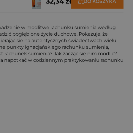
32,34 zł
DO KOSZYKA
rowadzenie w modlitwę rachunku sumienia według
wadzić pogłębione życie duchowe. Pokazuje, że
pierając się na autentycznych świadectwach wielu
ne punkty ignacjańskiego rachunku sumienia,
st rachunek sumienia? Jak zacząć się nim modlić?
żna napotkać w codziennym praktykowaniu rachunku