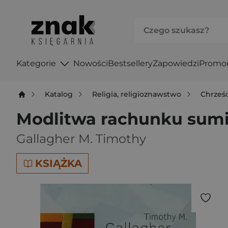
Kategorie
Nowości
Bestsellery
Zapowiedzi
Promo
Katalog
Religia, religioznawstwo
Chrześ
Modlitwa rachunku sumi
Gallagher M. Timothy
KSIĄŻKA