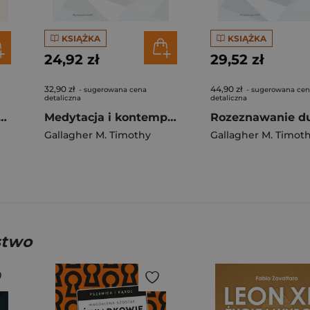
KSIĄŻKA
KSIĄŻKA
24,92 zł
29,52 zł
32,90 zł
44,90 zł
- sugerowana cena
- sugerowana ce
detaliczna
detaliczna
cjańska Wprowadzenie do modlitwy Pismem Świętym
Medytacja i kontemplacja
Gallagher M. Timothy
Gallagher M. Timot
stwo