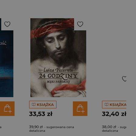
KSIĄŻKA
KSIĄŻKA
33,53 zł
32,40 zł
39,90 zł
38,00 zł
a
- sugerowana cena
- sugerowa
detaliczna
detaliczna