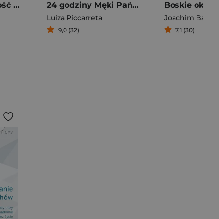
Święta codzienność O liturgii przemieniającej życie
24 godziny Męki Pańskiej
Luiza Piccarreta
Joachim Baden
9,0 (32)
7,1 (30)