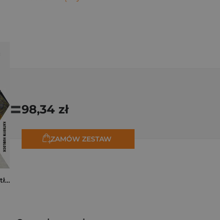
=
98,34 zł
ZAMÓW ZESTAW
Tam, dokąd ciągną tłumy. Historia świętych miejsc