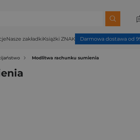
cje
Nasze zakładki
Książki ZNAK
Darmowa dostawa od 99
cijaństwo
Modlitwa rachunku sumienia
enia