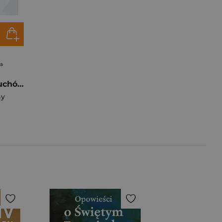
na
Rozeznawanie duchów
hy