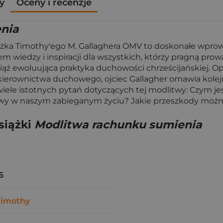
y
Oceny i recenzje
nia
Książka Timothy'ego M. Gallaghera OMV to doskonałe wp
m wiedzy i inspiracji dla wszystkich, którzy pragną pro
ąż ewoluująca praktyka duchowości chrześcijańskiej. O
ierownictwa duchowego, ojciec Gallagher omawia kolej
wiele istotnych pytań dotyczących tej modlitwy: Czym je
żliwy w naszym zabieganym życiu? Jakie przeszkody mo
siążki
Modlitwa rachunku sumienia
6
Timothy