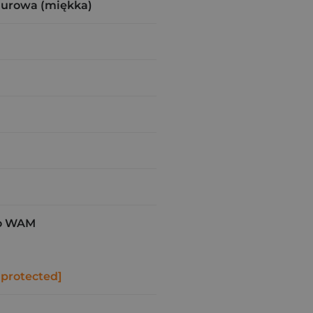
zurowa (miękka)
o WAM
 protected]