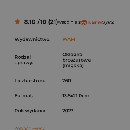
8.10 /10 (21)
wspólnie z
Wydawnictwo:
WAM
Okładka
Rodzaj
broszurowa
oprawy:
(miękka)
Liczba stron:
260
Format:
13.5x21.0cm
Rok wydania:
2023
Zobacz więcej