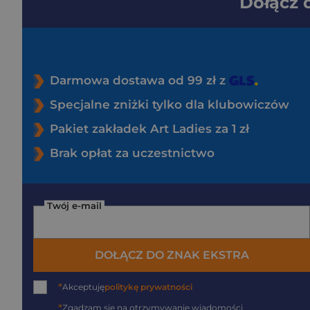
Dołącz
Darmowa dostawa od 99 zł z
Specjalne zniżki tylko dla klubowiczów
Pakiet zakładek Art Ladies za 1 zł
Brak opłat za uczestnictwo
Twój e-mail
DOŁĄCZ DO ZNAK EKSTRA
*
Akceptuję
politykę prywatności
*
Zgadzam się na otrzymywanie wiadomości