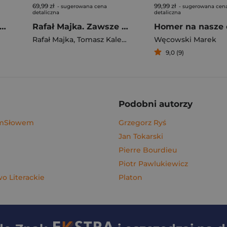
69,99 zł
99,99 zł
- sugerowana cena
- sugerowana cen
detaliczna
detaliczna
gi z kimchi. Moje ulubione azjatyckie przepisy - książka z autografem
Rafał Majka. Zawsze z przodu. Rozmawia Tomasz Kalemba - książka z autografem
Homer na nasze 
Rafał Majka
,
Tomasz Kalemba
Węcowski Marek
9,0 (9)
Podobni autorzy
ymSłowem
Grzegorz Ryś
Jan Tokarski
Pierre Bourdieu
Piotr Pawlukiewicz
 Literackie
Platon