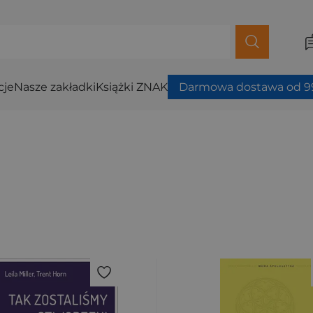
cje
Nasze zakładki
Książki ZNAK
Darmowa dostawa od 99