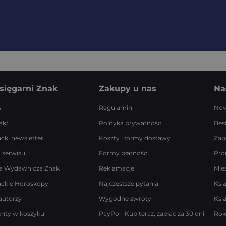
sięgarni Znak
Zakupy u nas
Na
s
Regulamin
Now
akt
Polityka prywatności
Best
acki newsletter
Koszty i formy dostawy
Zap
 serwisu
Formy płatności
Pro
a Wydawnicza Znak
Reklamacje
Mie
ackie Horoskopy
Najczęstsze pytania
Ksi
autorzy
Wygodne zwroty
Ksi
enty w koszyku
PayPo - Kup teraz, zapłać za 30 dni
Rok