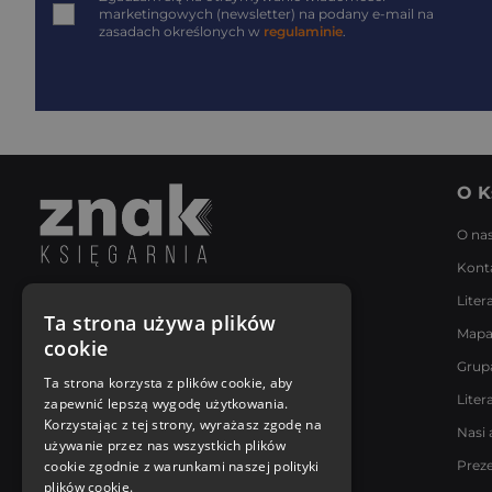
marketingowych (newsletter) na podany
e-mail
na
zasadach określonych w
regulaminie
.
O K
O na
Kont
Liter
Napisz do nas
Ta strona używa plików
Mapa
Poniedziałek - Piątek
cookie
8:00 - 18:00
Grup
[email protected]
Ta strona korzysta z plików cookie, aby
Liter
zapewnić lepszą wygodę użytkowania.
Bądź z nami na bieżąco
Korzystając z tej strony, wyrażasz zgodę na
Nasi 
używanie przez nas wszystkich plików
cookie zgodnie z warunkami naszej polityki
Prez
plików cookie.