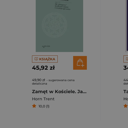
KSIĄŻKA
45,92 zł
3
49,90 zł
44
- sugerowana cena
detaliczna
det
Zamęt w Kościele. Jak „postępowy” katolicyzm szkodzi i wywołuje zgorszenie
Horn Trent
Ho
10,0 (1)