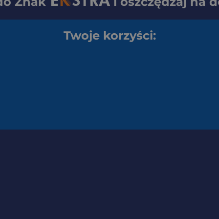
 do
Znak
i oszczędzaj na 
Twoje korzyści: