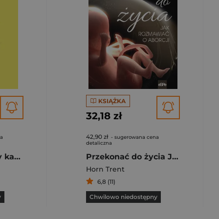
KSIĄŻKA
32,18 zł
42,90 zł
na
- sugerowana cena
detaliczna
Dlatego jesteśmy katolikami. Uzasadnienie wiary, nadziei i miłości
Przekonać do życia Jak rozmawiać o aborcji
Horn Trent
6,8 (11)
y
Chwilowo niedostępny