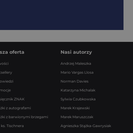
sza oferta
Nasi autorzy
ości
Andrzej Maleszka
sellery
Mario Vargas Llosa
owiedzi
Norman Davies
mocje
Katarzyna Michalak
sięcznik ZNAK
Sylwia Czubkowska
ążki z autografami
Marek Krajewski
ążki z barwionymi brzegami
Marek Maruszczak
 ks. Tischnera
Agnieszka Stążka-Gawrysiak