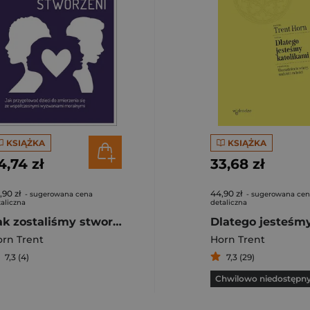
KSIĄŻKA
KSIĄŻKA
4,74 zł
33,68 zł
,90 zł
44,90 zł
- sugerowana cena
- sugerowana ce
aliczna
detaliczna
Tak zostaliśmy stworzeni. Jak przygotować dzieci do zmierzenia się ze współczesnymi wyzwaniami moralnymi
rn Trent
Horn Trent
7,3 (4)
7,3 (29)
Chwilowo niedostępn