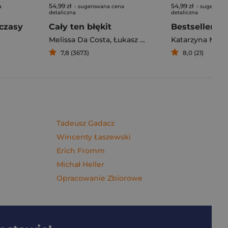
54,99 zł
54,99 zł
a
- sugerowana cena
- sugerowa
detaliczna
detaliczna
czasy
Cały ten błękit
Bestseller. S
Melissa Da Costa
,
Łukasz Müller
Katarzyna Mich
7,8 (3673)
8,0 (21)
Tadeusz Gadacz
Wincenty Łaszewski
Erich Fromm
Michał Heller
Opracowanie Zbiorowe