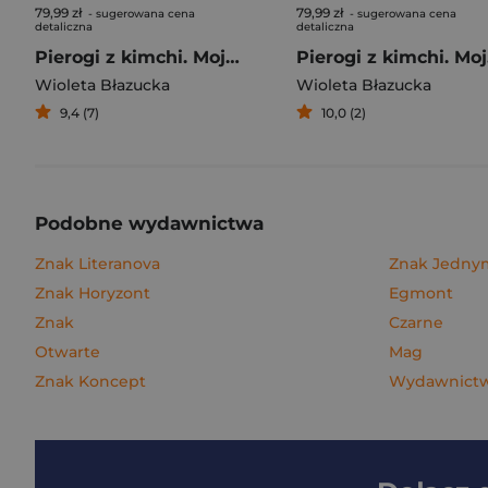
79,99 zł
79,99 zł
- sugerowana cena
- sugerowana cena
detaliczna
detaliczna
Pierogi z kimchi. Moje ulubione azjatyckie przepisy
Piero
Wioleta Błazucka
Wioleta Błazucka
9,4 (7)
10,0 (2)
Podobne wydawnictwa
Znak Literanova
Znak Jedn
Znak Horyzont
Egmont
Znak
Czarne
Otwarte
Mag
Znak Koncept
Wydawnictwo