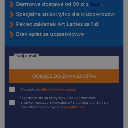
Darmowa dostawa od 99 zł z
Specjalne zniżki tylko dla klubowiczów
Pakiet zakładek Art Ladies za 1 zł
Brak opłat za uczestnictwo
Twój e-mail
DOŁĄCZ DO ZNAK EKSTRA
*
Akceptuję
politykę prywatności
*
Zgadzam się na otrzymywanie wiadomości
marketingowych (newsletter) na podany
e-mail
na
zasadach określonych w
regulaminie
.