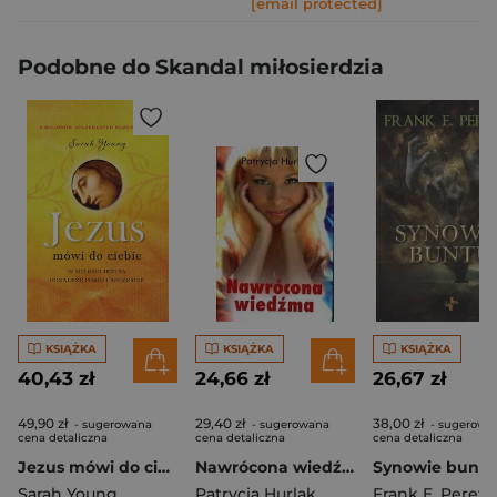
[email protected]
Podobne do Skandal miłosierdzia
KSIĄŻKA
KSIĄŻKA
KSIĄŻKA
40,43 zł
24,66 zł
26,67 zł
49,90 zł
29,40 zł
38,00 zł
- sugerowana
- sugerowana
- sugerowa
cena detaliczna
cena detaliczna
cena detaliczna
Jezus mówi do ciebie
Nawrócona wiedźma
Synowie buntu
Sarah Young
Patrycja Hurlak
Frank E. Peretti