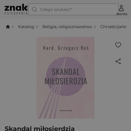
Czego szukasz?
Konto
Katalog
Religia, religioznawstwo
Chrześcijańst
Skandal miłosierdzia