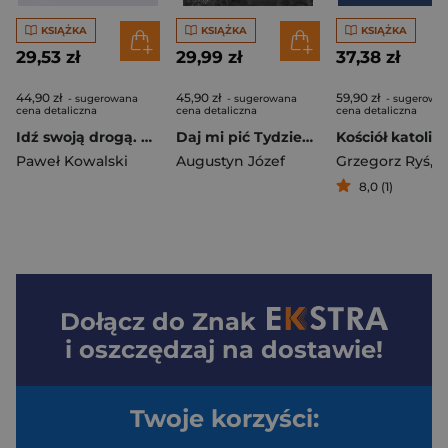
KSIĄŻKA
KSIĄŻKA
KSIĄŻKA
29,53 zł
29,99 zł
37,38 zł
44,90 zł
45,90 zł
59,90 zł
- sugerowana
- sugerowana
- sugerowa
cena detaliczna
cena detaliczna
cena detaliczna
Idź swoją drogą. Poradnik życia głębokiego
Daj mi pić Tydzień drugi. Rozważania oparte na Ćwiczeniach duchowych św. Ignacego Loyoli wyd. 2
Paweł Kowalski
Augustyn Józef
Grzegorz Ryś
,
Alfred Mar
8,0 (1)
Dołącz do
Znak
i oszczędzaj na dostawie!
Twoje korzyści: