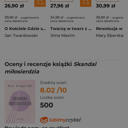
26,90 zł
27,96 zł
30,99 zł
39,90 zł
34,90 zł
39,90 zł
- sugerowana
- sugerowana
- sugerowa
cena detaliczna
cena detaliczna
cena detaliczna
O Kościele Gdzie się spotkać z Panem Bogiem?
Twarzą w twarz z Bogiem
Jan Twardowski
Jima Maxim
Mary Eberstadt
Oceny i recenzje książki
Skandal
miłosierdzia
Średnia ocen:
8.02
/10
Liczba ocen:
500