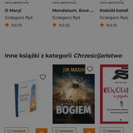
cena detaliczna
cena detaliczna
cena detaliczna
O Maryi
Mandatum. Ecce Homo
Grzegorz Ryś
Grzegorz Ryś
Grzegorz Ryś
,
Alfred Mar
9,6 (7)
9,0 (2)
8,0 (1)
Inne książki z kategorii
Chrześcijaństwo
KSIĄŻKA
KSIĄŻKA
KSIĄŻKA