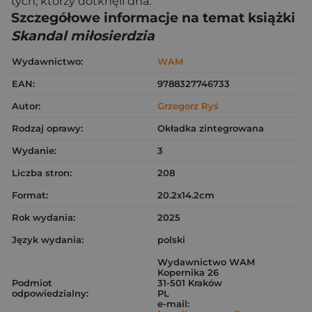
tych, którzy dotknęli dna.
Szczegółowe informacje na temat książki
Skandal miłosierdzia
Wydawnictwo:
WAM
EAN:
9788327746733
Autor:
Grzegorz Ryś
Rodzaj oprawy:
Okładka zintegrowana
Wydanie:
3
Liczba stron:
208
Format:
20.2x14.2cm
Rok wydania:
2025
Język wydania:
polski
Wydawnictwo WAM
Kopernika 26
Podmiot
31-501 Kraków
odpowiedzialny:
PL
e-mail: