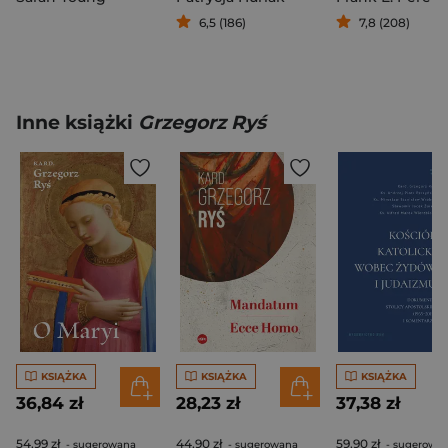
6,5 (186)
7,8 (208)
Inne książki
Grzegorz Ryś
KSIĄŻKA
KSIĄŻKA
KSIĄŻKA
36,84 zł
28,23 zł
37,38 zł
54,99 zł
44,90 zł
59,90 zł
- sugerowana
- sugerowana
- sugerowa