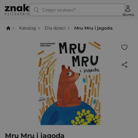
Czego szukasz?
Konto
Katalog
Dla dzieci
Mru Mru i jagoda
Mru Mru i jagoda