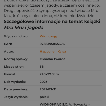
zrobić fikołka lub zboczyć ze ścieżki, by znaleźć coś
wspaniałego! Czasem jagody, a czasem coś innego…
Druga opowieść o sympatycznej niedźwiadce Mru
Mru, która była nieco inna, niż inne niedźwiedzie.
Szczegółowe informacje na temat książki
Mru Mru i jagoda
Wydawnictwo:
Widnokrąg
EAN:
9788395845376
Autor:
Happonen Kaisa
Rodzaj oprawy:
Okładka twarda
Liczba stron:
38
Format:
21.0x27.0cm
Rok wydania:
2023
Data premiery:
2021-03-31
Język wydania:
polski
WIDNOKRĄG S.C. A. Nowacka -