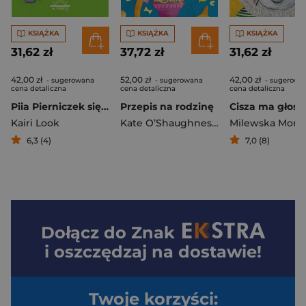
KSIĄŻKA
KSIĄŻKA
KSIĄŻKA
31,62 zł
37,72 zł
31,62 zł
42,00 zł
52,00 zł
42,00 zł
- sugerowana
- sugerowana
- sugerowa
cena detaliczna
cena detaliczna
cena detaliczna
Piia Pierniczek się wprowadza
Przepis na rodzinę
Cisza ma głos
Kairi Look
Kate O’Shaughnessy
Milewska Moni
6,3 (4)
7,0 (8)
Dołącz do
Znak
i oszczędzaj na dostawie!
Twoje korzyści: