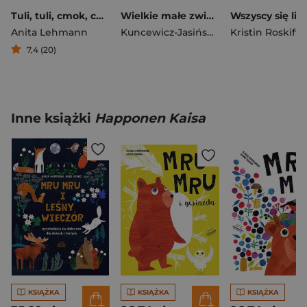
Tuli, tuli, cmok, cmok
Wielkie małe zwierzę
Wszyscy się lic
Anita Lehmann
Kuncewicz-Jasińska Urszula
Kristin Roskifte
7,4 (20)
Inne książki
Happonen Kaisa
KSIĄŻKA
KSIĄŻKA
KSIĄŻKA