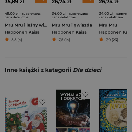
35,89 zł
26,74 zł
26,74 zł
49,00 zł
34,00 zł
34,00 zł
- sugerowana
- sugerowana
- sugerowa
cena detaliczna
cena detaliczna
cena detaliczna
Mru Mru i leśny wieczór Opowiadania na dobranoc dla dużych i małych
Mru Mru i gwiazda
Mru Mru
Happonen Kaisa
Happonen Kaisa
Happonen Kais
5,5 (4)
7,5 (14)
7,0 (23)
Inne książki z kategorii
Dla dzieci