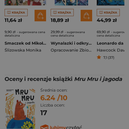
KSIĄŻKA
KSIĄŻKA
KSIĄŻKA
11,64 zł
18,89 zł
44,99 zł
9,90 zł
29,99 zł
69,90 zł
- sugerowana cena
- sugerowana
- sugerowa
detaliczna
cena detaliczna
cena detaliczna
Smaczek od Mikołaja i pudełko po bombkach
Wynalazki i odkrycia
Leonardo da Vi
Ślizowska Monika
Opracowanie Zbiorowe
Hawcock David
7,1 (37)
Oceny i recenzje książki
Mru Mru i jagoda
Średnia ocen:
6.24
/10
Liczba ocen:
17