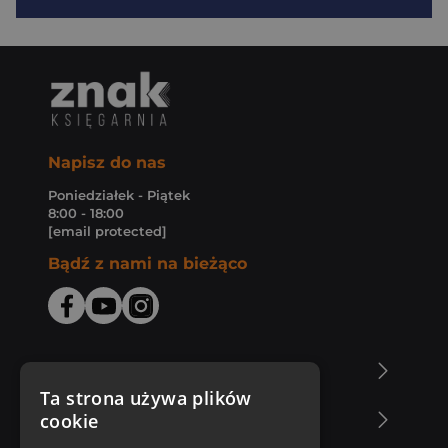
Napisz do nas
Poniedziałek - Piątek
8:00 - 18:00
[email protected]
Bądź z nami na bieżąco
O Księgarni Znak
Ta strona używa plików
cookie
Zakupy u nas