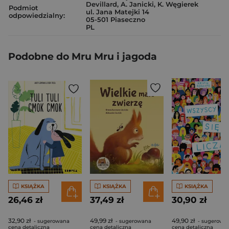
Devillard, A. Janicki, K. Węgierek
Podmiot
ul. Jana Matejki 14
odpowiedzialny:
05-501 Piaseczno
PL
Podobne do Mru Mru i jagoda
KSIĄŻKA
KSIĄŻKA
KSIĄŻKA
26,46 zł
37,49 zł
30,90 zł
32,90 zł
49,99 zł
49,90 zł
- sugerowana
- sugerowana
- sugerowa
cena detaliczna
cena detaliczna
cena detaliczna