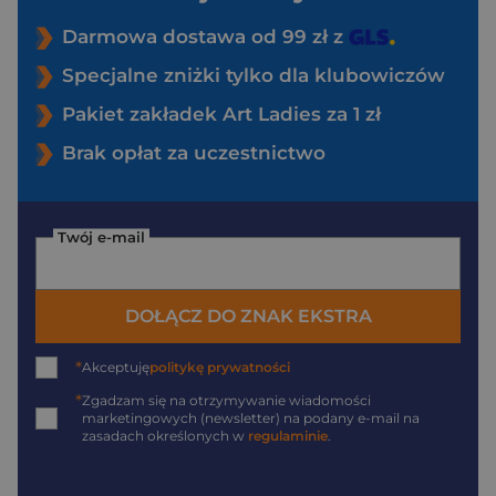
Darmowa dostawa od 99 zł z
Specjalne zniżki tylko dla klubowiczów
Pakiet zakładek Art Ladies za 1 zł
Brak opłat za uczestnictwo
Twój e-mail
DOŁĄCZ DO ZNAK EKSTRA
*
Akceptuję
politykę prywatności
*
Zgadzam się na otrzymywanie wiadomości
marketingowych (newsletter) na podany
e-mail
na
zasadach określonych w
regulaminie
.