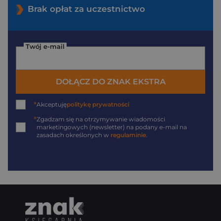
Brak opłat za uczestnictwo
Twój e-mail
DOŁĄCZ DO ZNAK EKSTRA
*
Akceptuję
politykę prywatności
*
Zgadzam się na otrzymywanie wiadomości
marketingowych (newsletter) na podany
e-mail
na
zasadach określonych w
regulaminie
.