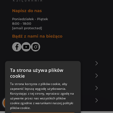
Napisz do nas
Poniedziałek - Piątek
8:00 - 18:00
[email protected]
Bądź z nami na bieżąco
O Księgarni Znak
Ta strona używa plików
cookie
Zakupy u nas
Ta strona korzysta z plików cookie, aby
Nasza oferta
zapewnić lepszą wygodę użytkowania.
Korzystając z tej strony, wyrażasz zgodę na
używanie przez nas wszystkich plików
Nasi autorzy
cookie zgodnie z warunkami naszej polityki
plików cookie.