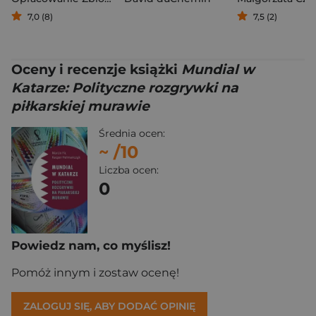
7,0 (8)
7,5 (2)
Oceny i recenzje książki
Mundial w
Katarze: Polityczne rozgrywki na
piłkarskiej murawie
Średnia ocen:
~
/10
Liczba ocen:
0
Powiedz nam, co myślisz!
Pomóż innym i zostaw ocenę!
ZALOGUJ SIĘ, ABY DODAĆ OPINIĘ