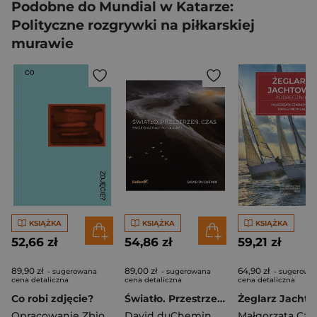
Podobne do Mundial w Katarze:
Polityczne rozgrywki na piłkarskiej
murawie
KSIĄŻKA
KSIĄŻKA
KSIĄŻKA
52,66 zł
54,86 zł
59,21 zł
89,90 zł
89,00 zł
64,90 zł
- sugerowana
- sugerowana
- sugerowa
cena detaliczna
cena detaliczna
cena detaliczna
Co robi zdjęcie?
Światło. Przestrzeń. Czas. Eseje o sztuce fotografii
Opracowanie Zbiorowe
David duChemin