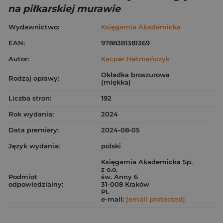
na piłkarskiej murawie
Wydawnictwo:
Księgarnia Akademicka
EAN:
9788381381369
Autor:
Kacper Hetmańczyk
Okładka broszurowa
Rodzaj oprawy:
(miękka)
Liczba stron:
192
Rok wydania:
2024
Data premiery:
2024-08-05
Język wydania:
polski
Księgarnia Akademicka Sp.
z o.o.
Podmiot
św. Anny 6
odpowiedzialny:
31-008 Kraków
PL
e-mail:
[email protected]