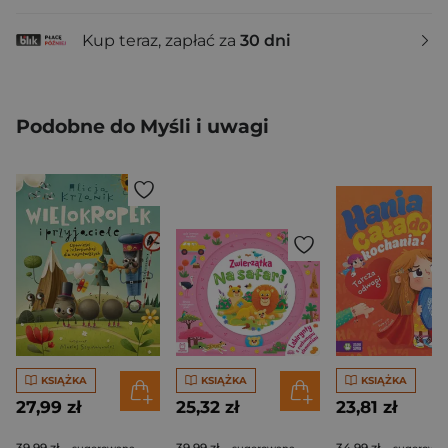
Kup teraz, zapłać za
30 dni
Podobne do Myśli i uwagi
KSIĄŻKA
KSIĄŻKA
KSIĄŻKA
27,99 zł
25,32 zł
23,81 zł
39,99 zł
39,99 zł
34,99 zł