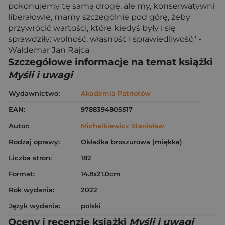
pokonujemy tę samą drogę, ale my, konserwatywni
liberałowie, mamy szczególnie pod górę, żeby
przywrócić wartości, które kiedyś były i się
sprawdziły: wolność, własność i sprawiedliwość" -
Waldemar Jan Rajca
Szczegółowe informacje na temat książki
Myśli i uwagi
Wydawnictwo:
Akademia Patriotów
EAN:
9788394805517
Autor:
Michalkiewicz Stanisław
Rodzaj oprawy:
Okładka broszurowa (miękka)
Liczba stron:
182
Format:
14.8x21.0cm
Rok wydania:
2022
Język wydania:
polski
Oceny i recenzje książki
Myśli i uwagi