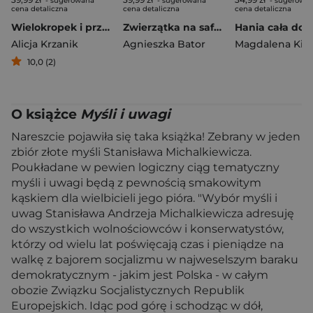
- sugerowana
- sugerowana
- sugerowa
cena detaliczna
cena detaliczna
cena detaliczna
Wielokropek i przyjaciele. Opowieści o interpunkcji dla najmłodszych
Zwierzątka na safari. Labirynty z ruchomymi elementami
Alicja Krzanik
Agnieszka Bator
10,0 (2)
O książce
Myśli i uwagi
Nareszcie pojawiła się taka książka! Zebrany w jeden
zbiór złote myśli Stanisława Michalkiewicza.
Poukładane w pewien logiczny ciąg tematyczny
myśli i uwagi będą z pewnością smakowitym
kąskiem dla wielbicieli jego pióra. "Wybór myśli i
uwag Stanisława Andrzeja Michalkiewicza adresuję
do wszystkich wolnościowców i konserwatystów,
którzy od wielu lat poświęcają czas i pieniądze na
walkę z bajorem socjalizmu w najweselszym baraku
demokratycznym - jakim jest Polska - w całym
obozie Związku Socjalistycznych Republik
Europejskich. Idąc pod górę i schodząc w dół,