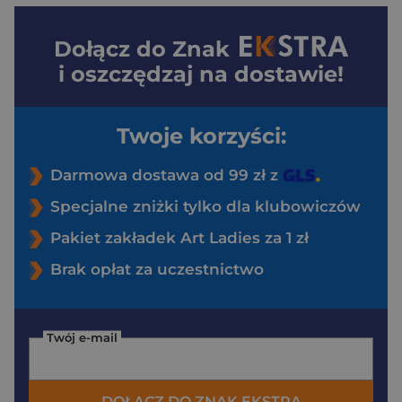
Dołącz do
Znak
i oszczędzaj na dostawie!
Twoje korzyści:
Darmowa dostawa od 99 zł z
Specjalne zniżki tylko dla klubowiczów
Pakiet zakładek Art Ladies za 1 zł
Brak opłat za uczestnictwo
Twój e-mail
DOŁĄCZ DO ZNAK EKSTRA