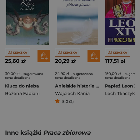
KSIĄŻKA
KSIĄŻKA
KSIĄŻKA
25,60 zł
20,29 zł
117,51 zł
30,00 zł
24,90 zł
150,00 zł
- sugerowana
- sugerowana
- sugerow
cena detaliczna
cena detaliczna
cena detaliczna
Klucz do nieba
Anielskie historie piórem pisane
Bożena Fabiani
Wojciech Kania
Lech Tkaczyk
8,0 (2)
Inne książki
Praca zbiorowa