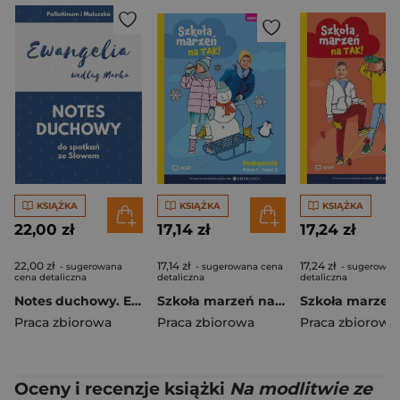
KSIĄŻKA
KSIĄŻKA
KSIĄŻKA
22,00 zł
17,14 zł
17,24 zł
22,00 zł
17,14 zł
17,24 zł
- sugerowana
- sugerowana cena
- sugerowan
cena detaliczna
detaliczna
detaliczna
Notes duchowy. Ewangelia wg. Marka
Szkoła marzeń na TAK SP 1 podr. cz.2
Praca zbiorowa
Praca zbiorowa
Praca zbiorowa
Oceny i recenzje książki
Na modlitwie ze