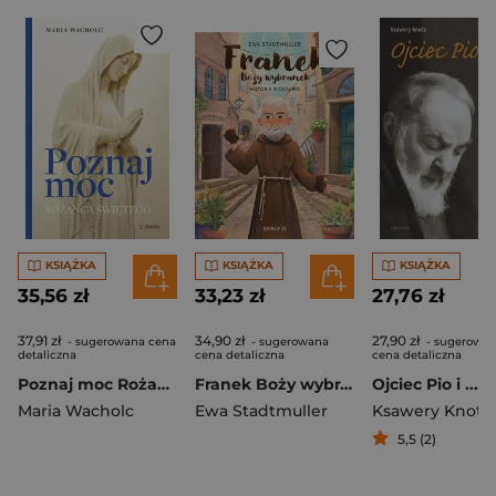
KSIĄŻKA
KSIĄŻKA
KSIĄŻKA
35,56 zł
33,23 zł
27,76 zł
37,91 zł
34,90 zł
27,90 zł
- sugerowana cena
- sugerowana
- sugerowa
detaliczna
cena detaliczna
cena detaliczna
Poznaj moc Rożańca Świętego
Franek Boży wybranek. Historia o Ojcu Pio
Ojciec Pio i ...
Maria Wacholc
Ewa Stadtmuller
Ksawery Knotz
5,5 (2)