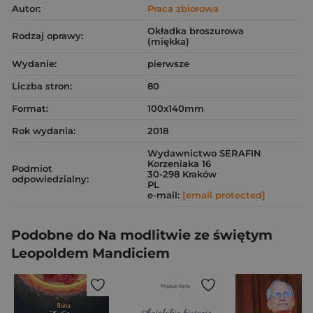
Autor:
Praca zbiorowa
Okładka broszurowa
Rodzaj oprawy:
(miękka)
Wydanie:
pierwsze
Liczba stron:
80
Format:
100x140mm
Rok wydania:
2018
Wydawnictwo SERAFIN
Korzeniaka 16
Podmiot
30-298 Kraków
odpowiedzialny:
PL
e-mail:
[email protected]
Podobne do Na modlitwie ze świętym
Leopoldem Mandiciem