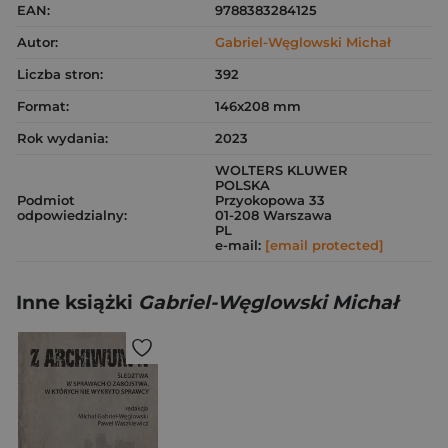
EAN:
9788383284125
Autor:
Gabriel-Węglowski Michał
Liczba stron:
392
Format:
146x208 mm
Rok wydania:
2023
WOLTERS KLUWER
POLSKA
Podmiot
Przyokopowa 33
odpowiedzialny:
01-208 Warszawa
PL
e-mail:
[email protected]
Inne książki
Gabriel-Węglowski Michał