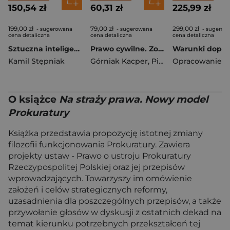
150,54 zł
60,31 zł
225,99 zł
199,00 zł
79,00 zł
299,00 zł
- sugerowana
- sugerowana
- sugerow
cena detaliczna
cena detaliczna
cena detaliczna
Sztuczna inteligencja a etyka prawnicza
Prawo cywilne. Zobowiązania. Kazusy z rozwiązaniami
Kamil Stępniak
Górniak Kacper
,
Pisuliński Jerzy
,
Rom
O książce
Na straży prawa. Nowy model
Prokuratury
Książka przedstawia propozycję istotnej zmiany
filozofii funkcjonowania Prokuratury. Zawiera
projekty ustaw - Prawo o ustroju Prokuratury
Rzeczypospolitej Polskiej oraz jej przepisów
wprowadzających. Towarzyszy im omówienie
założeń i celów strategicznych reformy,
uzasadnienia dla poszczególnych przepisów, a także
przywołanie głosów w dyskusji z ostatnich dekad na
temat kierunku potrzebnych przekształceń tej