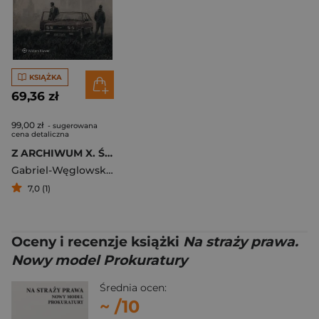
KSIĄŻKA
69,36 zł
99,00 zł
- sugerowana
cena detaliczna
Z ARCHIWUM X. Śledztwa w sprawach o zabójstwa, w których nie wykryto sprawcy
Gabriel-Węglowski Michał
,
Paweł Waszkiewicz
7,0 (1)
Oceny i recenzje książki
Na straży prawa.
Nowy model Prokuratury
Średnia ocen:
~
/10