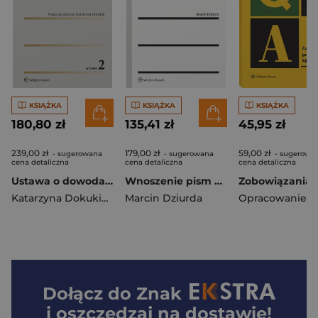
KSIĄŻKA
KSIĄŻKA
KSIĄŻKA
180,80 zł
135,41 zł
45,95 zł
239,00 zł
179,00 zł
59,00 zł
- sugerowana
- sugerowana
- sugerowa
cena detaliczna
cena detaliczna
cena detaliczna
Ustawa o dowodach osobistych. Komentarz
Wnoszenie pism przez portal informacyjny. Pytania i odpowiedzi
Katarzyna Dokukin
,
Maciejko Wojciech
Marcin Dziurda
Dołącz do
Znak
i oszczędzaj na dostawie!