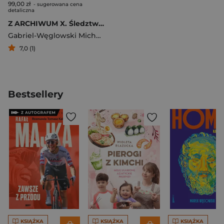
99,00 zł
- sugerowana cena
detaliczna
Z ARCHIWUM X. Śledztwa w sprawach o zabójstwa, w których nie wykryto sprawcy
Gabriel-Węglowski Michał
,
Paweł Waszkiewicz
7,0 (1)
Bestsellery
KSIĄŻKA
KSIĄŻKA
KSIĄŻKA