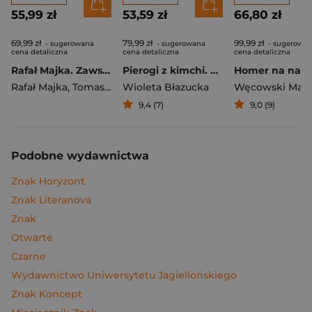
55,99 zł
53,59 zł
66,80 zł
69,99 zł
79,99 zł
99,99 zł
- sugerowana
- sugerowana
- sugerowa
cena detaliczna
cena detaliczna
cena detaliczna
Rafał Majka. Zawsze z przodu. Rozmawia Tomasz Kalemba - książka z autografem
Pierogi z kimchi. Moje ulubione azjatyckie przepisy
Rafał Majka
,
Tomasz Kalemba
Wioleta Błazucka
Węcowski Mar
9,4 (7)
9,0 (9)
Podobne wydawnictwa
Znak Horyzont
Znak Literanova
Znak
Otwarte
Czarne
Wydawnictwo Uniwersytetu Jagiellońskiego
Znak Koncept