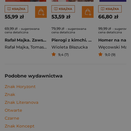
KSIĄŻKA
KSIĄŻKA
KSIĄŻKA
55,99 zł
53,59 zł
66,80 zł
69,99 zł
79,99 zł
99,99 zł
- sugerowana
- sugerowana
- sugerowa
cena detaliczna
cena detaliczna
cena detaliczna
Rafał Majka. Zawsze z przodu. Rozmawia Tomasz Kalemba - książka z autografem
Pierogi z kimchi. Moje ulubione azjatyckie przepisy
Rafał Majka
,
Tomasz Kalemba
Wioleta Błazucka
Węcowski Mar
9,4 (7)
9,0 (9)
Podobne wydawnictwa
Znak Horyzont
Znak
Znak Literanova
Otwarte
Czarne
Znak Koncept