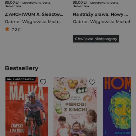
99,00 zł
99,00 zł
- sugerowana cena
- sugerowana cena
detaliczna
detaliczna
Z ARCHIWUM X. Śledztwa w sprawach o zabójstwa, w których nie wykryto sprawcy
Na straży prawa. Nowy model Prokuratury
Gabriel-Węglowski Michał
,
Paweł Waszkiewicz
Gabriel-Węglowski Michał
7,0 (1)
Chwilowo niedostępny
Bestsellery