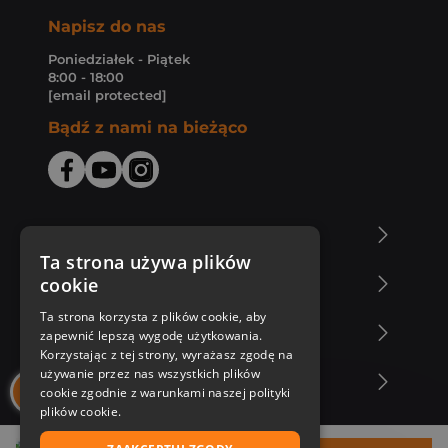
Napisz do nas
Poniedziałek - Piątek
8:00 - 18:00
[email protected]
Bądź z nami na bieżąco
O Księgarni Znak
Ta strona używa plików
cookie
Zakupy u nas
Ta strona korzysta z plików cookie, aby
Nasza oferta
zapewnić lepszą wygodę użytkowania.
Korzystając z tej strony, wyrażasz zgodę na
używanie przez nas wszystkich plików
Nasi autorzy
cookie zgodnie z warunkami naszej polityki
plików cookie.