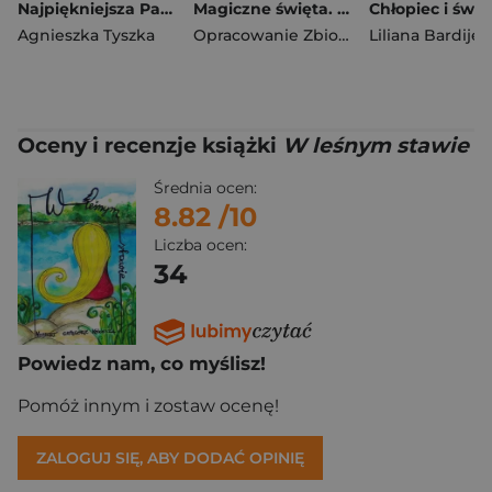
Najpiękniejsza Para Roku
Magiczne święta. Opowiadanka & rzepiki
Chłopiec i świa
Agnieszka Tyszka
Opracowanie Zbiorowe
Liliana Bardije
Oceny i recenzje książki
W leśnym stawie
Średnia ocen:
8.82
/10
Liczba ocen:
34
Powiedz nam, co myślisz!
Pomóż innym i zostaw ocenę!
ZALOGUJ SIĘ, ABY DODAĆ OPINIĘ