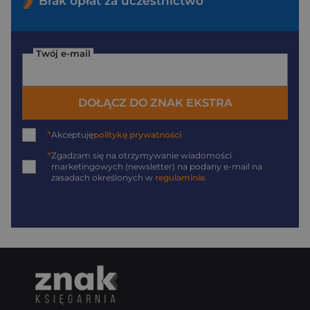
Brak opłat za uczestnictwo
Twój e-mail
DOŁĄCZ DO ZNAK EKSTRA
*
Akceptuję
politykę prywatności
*
Zgadzam się na otrzymywanie wiadomości
marketingowych (newsletter) na podany
e-mail
na
zasadach określonych w
regulaminie
.