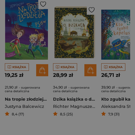
KSIĄŻKA
KSIĄŻKA
KSIĄŻKA
19,25 zł
28,99 zł
26,71 zł
21,90 zł
34,90 zł
39,90 zł
- sugerowana
- sugerowana
- sugerowa
cena detaliczna
cena detaliczna
cena detaliczna
Na tropie złodzieja psów
Dzika książka o dzikach i o ich kuzynach
Justyna Balcewicz
Richter Magnuszewska Jola
8,4 (17)
8,5 (25)
7,9 (31)