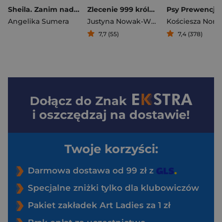
Sheila. Zanim nadejdzie mrok. Tom 2
Zlecenie 999 królowa serc
Psy Prewencji
Angelika Sumera
Justyna Nowak-Wysocka
7,7 (55)
7,4 (378)
Dołącz do
Znak
i oszczędzaj na dostawie!
Twoje korzyści:
Darmowa dostawa od 99 zł z
Specjalne zniżki tylko dla klubowiczów
Pakiet zakładek Art Ladies za 1 zł