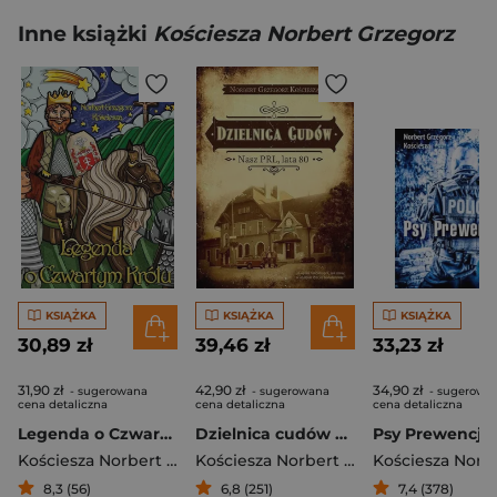
Inne książki
Kościesza Norbert Grzegorz
KSIĄŻKA
KSIĄŻKA
KSIĄŻKA
30,89 zł
39,46 zł
33,23 zł
31,90 zł
42,90 zł
34,90 zł
- sugerowana
- sugerowana
- sugerowa
cena detaliczna
cena detaliczna
cena detaliczna
Legenda o Czwartym Królu
Dzielnica cudów Nasz PRL, lata 80
Psy Prewencji
Kościesza Norbert Grzegorz
Kościesza Norbert Grzegorz
8,3 (56)
6,8 (251)
7,4 (378)