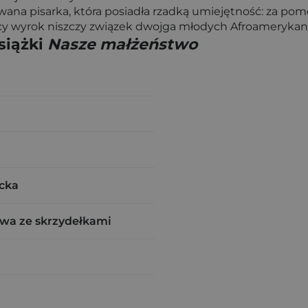
owana pisarka, która posiadła rzadką umiejętność: za pom
ący wyrok niszczy związek dwojga młodych Afroameryka
siążki
Nasze małżeństwo
cka
wa ze skrzydełkami