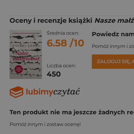
Oceny i recenzje książki
Nasze mał
Średnia ocen:
Powiedz nam,
6.58
/10
Pomóż innym i z
ZALOGUJ SIĘ,
Liczba ocen:
450
Ten produkt nie ma jeszcze żadnych re
Pomóż innym i zostaw ocenę!