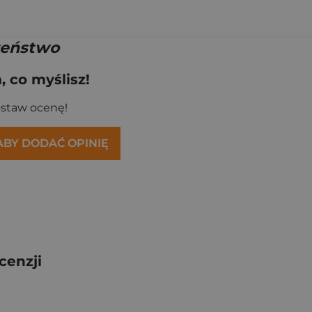
żeństwo
 co myślisz!
ostaw ocenę!
 ABY DODAĆ OPINIĘ
cenzji