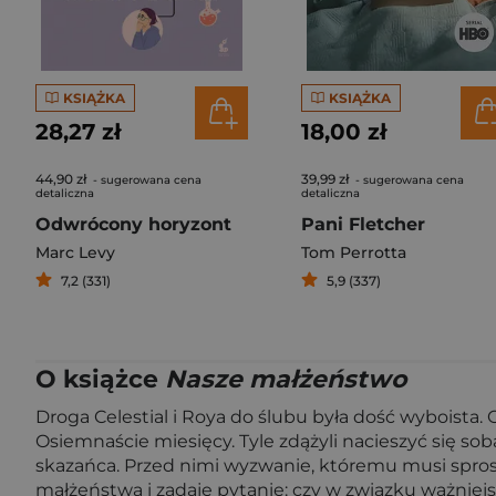
KSIĄŻKA
KSIĄŻKA
28,27 zł
18,00 zł
44,90 zł
39,99 zł
- sugerowana cena
- sugerowana cena
detaliczna
detaliczna
Odwrócony horyzont
Pani Fletcher
Marc Levy
Tom Perrotta
7,2 (331)
5,9 (337)
O książce
Nasze małżeństwo
Droga Celestial i Roya do ślubu była dość wyboista. O
Osiemnaście miesięcy. Tyle zdążyli nacieszyć się sobą. 
skazańca. Przed nimi wyzwanie, któremu musi sprosta
małżeństwa i zadaje pytanie: czy w związku ważniej