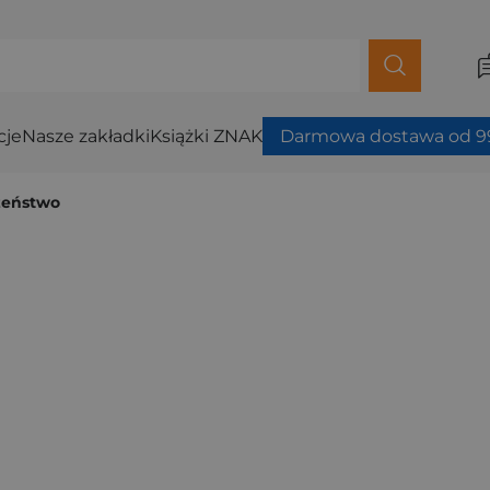
cje
Nasze zakładki
Książki ZNAK
Darmowa dostawa od 99
żeństwo