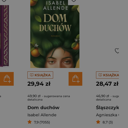
KSIĄŻKA
KSIĄŻKA
29,94 zł
28,47 zł
49,90 zł
46,90 zł
a
- sugerowana cena
- sugerowa
detaliczna
detaliczna
Dom duchów
Śląszczyki
Isabel Allende
Agnieszka Głęb
7,9 (7055)
8,7 (3)