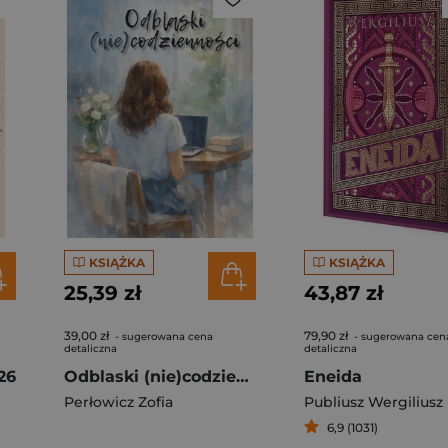
KSIĄŻKA
KSIĄŻKA
25,39 zł
43,87 zł
39,00 zł
79,90 zł
- sugerowana cena
- sugerowana cen
detaliczna
detaliczna
26
Odblaski (nie)codzienności
Eneida
Perłowicz Zofia
Publiusz Wergiliusz
6,9 (1031)