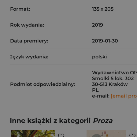
Format:
135 x 205
Rok wydania:
2019
Data premiery:
2019-01-30
Język wydania:
polski
Wydawnictwo Otwa
Smolki 5 lok. 302
Podmiot odpowiedzialny:
30-513 Kraków
PL
e-mail:
[email pro
Inne książki z kategorii
Proza