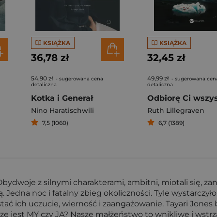
KSIĄŻKA
KSIĄŻKA
36,78 zł
32,45 zł
54,90 zł
49,99 zł
- sugerowana cena
- sugerowana cen
detaliczna
detaliczna
Kotka i Generał
Odbiorę Ci wszy
Nino Haratischwili
Ruth Lillegraven
7,5 (1060)
6,7 (1389)
bydwoje z silnymi charakterami, ambitni, miotali się, zan
Jedna noc i fatalny zbieg okoliczności. Tyle wystarczyło, b
ć ich uczucie, wierność i zaangażowanie. Tayari Jones 
sze jest MY czy JA? Nasze małżeństwo to wnikliwe i wstr