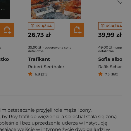
KSIĄŻKA
KSIĄŻKA
26,73 zł
39,99 zł
39,90 zł
49,00 zł
a
- sugerowana cena
- sugerowa
detaliczna
detaliczna
stko
Trafikant
Robert Seethaler
Rafik Schami
6,8 (215)
7,3 (160)
im ostatecznie przyjęli role męża i żony.
y Roy trafił do więzienia, a Celestial stała się żoną
boleśnie i bez uprzedzenia uderza w instytucję
ząsające wejście w intymne życie dwojga ludzi w