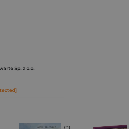
rte Sp. z o.o.
tected]