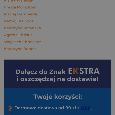
Marek Krajewski
Freida McFadden
Maciej Siembieda
Remigiusz Mróz
Katarzyna Puzyńska
Agatha Christie
Wojciech Chmielarz
Katarzyna Bonda
Dołącz do
Znak
i oszczędzaj na dostawie!
Twoje korzyści:
Darmowa dostawa od 99 zł z