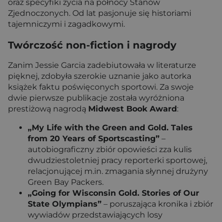
oraz specyfiki życia na północy Stanów
Zjednoczonych. Od lat pasjonuje się historiami
tajemniczymi i zagadkowymi.
Twórczość non-fiction i nagrody
Zanim Jessie Garcia zadebiutowała w literaturze
pięknej, zdobyła szerokie uznanie jako autorka
książek faktu poświęconych sportowi. Za swoje
dwie pierwsze publikacje została wyróżniona
prestiżową nagrodą
Midwest Book Award
:
„My Life with the Green and Gold. Tales
from 20 Years of Sportscasting”
–
autobiograficzny zbiór opowieści zza kulis
dwudziestoletniej pracy reporterki sportowej,
relacjonującej m.in. zmagania słynnej drużyny
Green Bay Packers.
„Going for Wisconsin Gold. Stories of Our
State Olympians”
– poruszająca kronika i zbiór
wywiadów przedstawiających losy