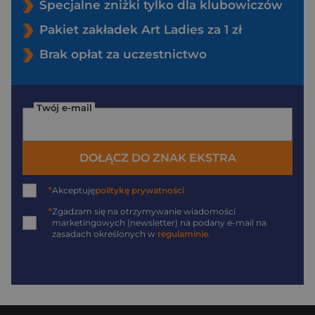
Specjalne zniżki tylko dla klubowiczów
Pakiet zakładek Art Ladies za 1 zł
Brak opłat za uczestnictwo
Twój e-mail
DOŁĄCZ DO ZNAK EKSTRA
*
Akceptuję
politykę prywatności
*
Zgadzam się na otrzymywanie wiadomości
marketingowych (newsletter) na podany
e-mail
na
zasadach określonych w
regulaminie
.