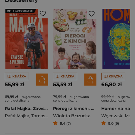
KSIĄŻKA
KSIĄŻKA
KSIĄŻKA
55,99 zł
53,59 zł
66,80 zł
69,99 zł
79,99 zł
99,99 zł
- sugerowana
- sugerowana
- sugerowa
cena detaliczna
cena detaliczna
cena detaliczna
Rafał Majka. Zawsze z przodu. Rozmawia Tomasz Kalemba - książka z autografem
Pierogi z kimchi. Moje ulubione azjatyckie przepisy
Rafał Majka
,
Tomasz Kalemba
Wioleta Błazucka
Węcowski Mar
9,4 (7)
9,0 (9)