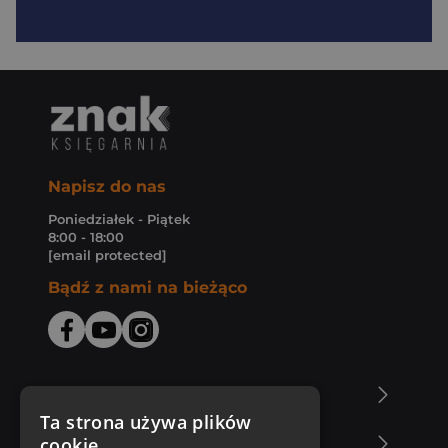
Napisz do nas
Poniedziałek - Piątek
8:00 - 18:00
[email protected]
Bądź z nami na bieżąco
O Księgarni Znak
Ta strona używa plików
cookie
Zakupy u nas