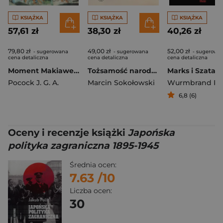
KSIĄŻKA
KSIĄŻKA
KSIĄŻKA
57,61 zł
38,30 zł
40,26 zł
79,80 zł
49,00 zł
52,00 zł
- sugerowana
- sugerowana
- sugerowa
cena detaliczna
cena detaliczna
cena detaliczna
Moment Makiawela
Tożsamość narodowa Macedończyków w procesie integracji europejskiej
Pocock J. G. A.
Marcin Sokołowski
6,8 (6)
Oceny i recenzje książki
Japońska
polityka zagraniczna 1895-1945
Średnia ocen:
7.63
/10
Liczba ocen:
30