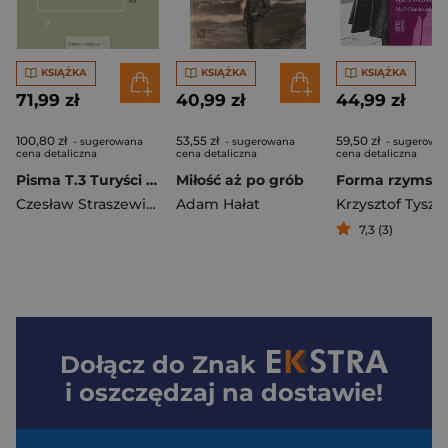
KSIĄŻKA
KSIĄŻKA
KSIĄŻKA
71,99 zł
40,99 zł
44,99 zł
100,80 zł
53,55 zł
59,50 zł
- sugerowana
- sugerowana
- sugerowa
cena detaliczna
cena detaliczna
cena detaliczna
Pisma T.3 Turyści z bocianich gniazd...
Miłość aż po grób
Czesław Straszewicz
Adam Hałat
7,3 (3)
Dołącz do
Znak
i oszczędzaj na dostawie!