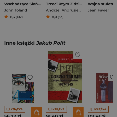
Wschodzące Słońce Schyłek i upadek Cesarstwa Japonii 1936-1945 tom I
Trzeci Rzym Z dziejów rosyjskiego nacjonalizmu
John Toland
Andrzej Andrusiewicz
Jean Favier
8,3 (102)
8,0 (33)
Inne książki
Jakub Polit
KSIĄŻKA
KSIĄŻKA
KSIĄŻKA
56,72 zł
91,40 zł
101,41 zł