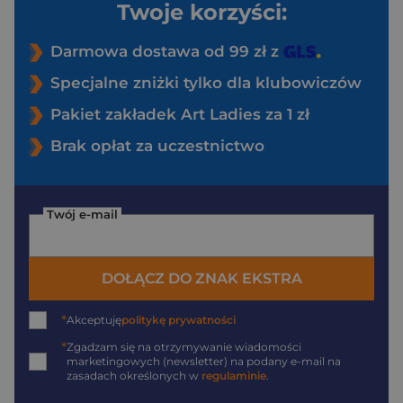
Twoje korzyści:
Darmowa dostawa od 99 zł z
Specjalne zniżki tylko dla klubowiczów
Pakiet zakładek Art Ladies za 1 zł
Brak opłat za uczestnictwo
Twój e-mail
DOŁĄCZ DO ZNAK EKSTRA
*
Akceptuję
politykę prywatności
*
Zgadzam się na otrzymywanie wiadomości
marketingowych (newsletter) na podany
e-mail
na
zasadach określonych w
regulaminie
.