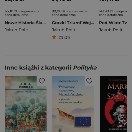
65,10 zł
99,00 zł
141,90 zł
- sugerowana
- sugerowana
- sugerowa
cena detaliczna
cena detaliczna
cena detaliczna
Nowe Historia Ślady czasu podręcznik 4 liceum technikum zakres podstawowy i rozszerzony
Gorzki Triumf Wojna chińsko-japońska 1937-1945
Pod Wiatr Tw
Jakub Polit
Jakub Polit
Jakub Polit
7,9 (31)
Inne książki z kategorii
Polityka