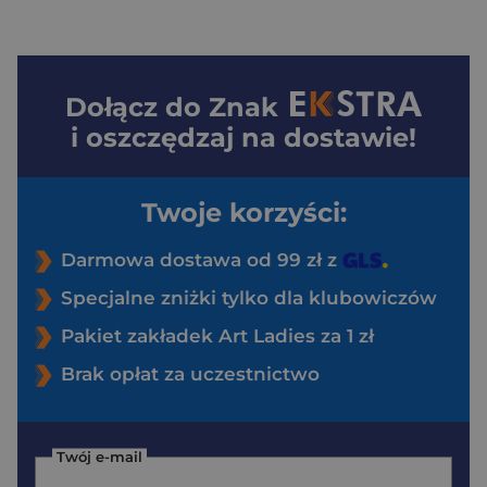
Dołącz do
Znak
i oszczędzaj na dostawie!
Twoje korzyści:
Darmowa dostawa od 99 zł z
Specjalne zniżki tylko dla klubowiczów
Pakiet zakładek Art Ladies za 1 zł
Brak opłat za uczestnictwo
Twój e-mail