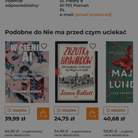
Podmiot
ul. Fredry 8
odpowiedzialny:
61-701 Poznań
PL
e-mail:
[email protected]
Podobne do Nie ma przed czym uciekać
KSIĄŻKA
KSIĄŻKA
KSIĄŻKA
39,99 zł
24,75 zł
40,68 zł
64,90 zł
54,99 zł
59,90 zł
- sugerowana
- sugerowana
- sugerowa
cena detaliczna
cena detaliczna
cena detaliczna