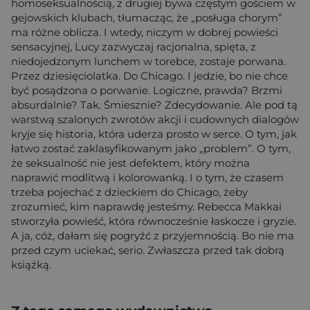
homoseksualnością, z drugiej bywa częstym gościem w
gejowskich klubach, tłumacząc, że „posługa chorym”
ma różne oblicza. I wtedy, niczym w dobrej powieści
sensacyjnej, Lucy zazwyczaj racjonalna, spięta, z
niedojedzonym lunchem w torebce, zostaje porwana.
Przez dziesięciolatka. Do Chicago. I jedzie, bo nie chce
być posądzona o porwanie. Logiczne, prawda? Brzmi
absurdalnie? Tak. Śmiesznie? Zdecydowanie. Ale pod tą
warstwą szalonych zwrotów akcji i cudownych dialogów
kryje się historia, która uderza prosto w serce. O tym, jak
łatwo zostać zaklasyfikowanym jako „problem”. O tym,
że seksualność nie jest defektem, który można
naprawić modlitwą i kolorowanką. I o tym, że czasem
trzeba pojechać z dzieckiem do Chicago, żeby
zrozumieć, kim naprawdę jesteśmy. Rebecca Makkai
stworzyła powieść, która równocześnie łaskocze i gryzie.
A ja, cóż, dałam się pogryźć z przyjemnością. Bo nie ma
przed czym uciekać, serio. Zwłaszcza przed tak dobrą
książką.