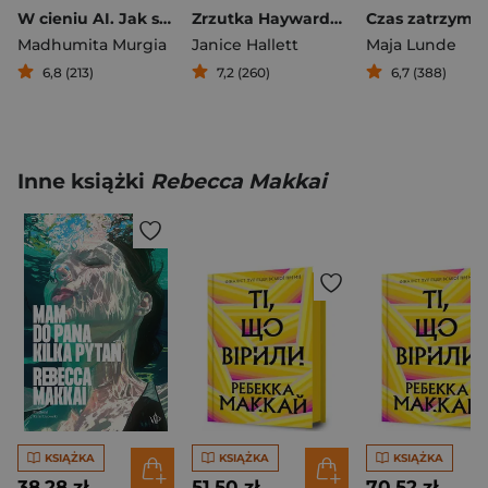
W cieniu AI. Jak sztuczna inteligencja ingeruje w nasze życie?
Zrzutka Haywardów
Czas zatrzyma
Madhumita Murgia
Janice Hallett
Maja Lunde
6,8 (213)
7,2 (260)
6,7 (388)
Inne książki
Rebecca Makkai
KSIĄŻKA
KSIĄŻKA
KSIĄŻKA
38,28 zł
51,50 zł
70,52 zł