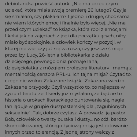
debiutancka powieść autorki „Nie ma przed czym
uciekać, która miała swoją premierę 26 lutego? Czy ja
się śmiałam, czy płakałam? I jedno, i drugie, choć sama
nie wiem których emocji finalnie było więcej. „Nie ma
przed czym uciekać” to książka, która robi z emocjami
fikołki jak na zajęciach z jogi dla początkujących, niby
miało być spokojnie, a człowiek kończy w pozycji, w
której nie wie, czy już się wzrusza, czy jeszcze śmieje
przez łzy. Lucy, 26-letnia bibliotekarka z działu
dziecięcego, pewnego dnia poznaje Iana,
dziesięciolatka z mózgiem profesora literatury i mamą z
mentalnością cenzora PRL-u. Ich tajna misja? Czytać to,
czego nie wolno. Zakazane książki. Zakazana wiedza.
Zakazane przygody. Czyli wszystko to, co najlepsze w
życiu i literaturze. I kiedy już myślałam, że będzie to
historia o urokach literackiego buntowania się, nagle
Ian ląduje w grupie duszpasterskiej dla „zagubionych
seksualnie”. Tak, dobrze czytasz. A prowadzi ją pastor
Bob, człowiek o twarzy buraka i duszy... no cóż, bardzo
skomplikowanej, którego życiową misją jest ratowanie
innych przed tolerancją. Z jednej strony walczy z