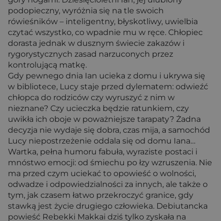
podopieczny, wyróżnia się na tle swoich
rówieśników – inteligentny, błyskotliwy, uwielbia
czytać wszystko, co wpadnie mu w ręce. Chłopiec
dorasta jednak w dusznym świecie zakazów i
rygorystycznych zasad narzuconych przez
kontrolującą matkę.
Gdy pewnego dnia Ian ucieka z domu i ukrywa się
w bibliotece, Lucy staje przed dylematem: odwieźć
chłopca do rodziców czy wyruszyć z nim w
nieznane? Czy ucieczka będzie ratunkiem, czy
uwikła ich oboje w poważniejsze tarapaty? Żadna
decyzja nie wydaje się dobra, czas mija, a samochód
Lucy niepostrzeżenie oddala się od domu Iana…
Wartka, pełna humoru fabuła, wyraziste postaci i
mnóstwo emocji: od śmiechu po łzy wzruszenia. Nie
ma przed czym uciekać to opowieść o wolności,
odwadze i odpowiedzialności za innych, ale także o
tym, jak czasem łatwo przekroczyć granice, gdy
stawką jest życie drugiego człowieka. Debiutancka
powieść Rebekki Makkai dziś tylko zyskała na