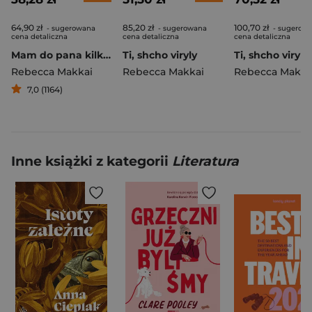
64,90 zł
85,20 zł
100,70 zł
- sugerowana
- sugerowana
- sugerow
cena detaliczna
cena detaliczna
cena detaliczna
Mam do pana kilka pytań
Ti, shcho viryly
Rebecca Makkai
Rebecca Makkai
Rebecca Makka
7,0 (1164)
Inne książki z kategorii
Literatura