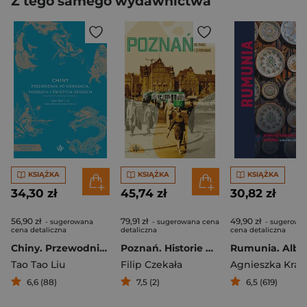
Z tego samego wydawnictwa
KSIĄŻKA
KSIĄŻKA
KSIĄŻKA
34,30 zł
45,74 zł
30,82 zł
56,90 zł
79,91 zł
49,90 zł
- sugerowana
- sugerowana cena
- sugerowa
cena detaliczna
detaliczna
cena detaliczna
Chiny. Przewodnik po herosach, smokach i świętych rzekach
Poznań. Historie nieznane i zapomniane
Tao Tao Liu
Filip Czekała
6,6 (88)
7,5 (2)
6,5 (619)