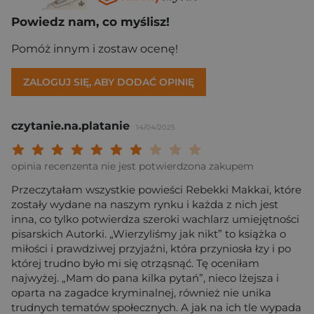
Powiedz nam, co myślisz!
Pomóż innym i zostaw ocenę!
ZALOGUJ SIĘ, ABY DODAĆ OPINIĘ
czytanie.na.platanie
14/04/2025
Twoja ocena: Beznadziejna 1/10"
Twoja ocena: Bardzo słaba 2/10"
Twoja ocena: Słaba 3/10"
Twoja ocena: Może być 4/10"
Twoja ocena: Przeciętna 5/10"
Twoja ocena: Dobra 6/10"
Twoja ocena: Bardzo dobra 7/10"
Twoja ocena: Rewelacyjna 8/10
Twoja ocena: Wybitna 9/10
Twoja ocena: Arcydzieło
opinia recenzenta nie jest potwierdzona zakupem
Przeczytałam wszystkie powieści Rebekki Makkai, które
zostały wydane na naszym rynku i każda z nich jest
inna, co tylko potwierdza szeroki wachlarz umiejętności
pisarskich Autorki. „Wierzyliśmy jak nikt” to książka o
miłości i prawdziwej przyjaźni, która przyniosła łzy i po
której trudno było mi się otrząsnąć. Tę oceniłam
najwyżej. „Mam do pana kilka pytań”, nieco lżejsza i
oparta na zagadce kryminalnej, również nie unika
trudnych tematów społecznych. A jak na ich tle wypada