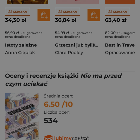
KSIĄŻKA
KSIĄŻKA
KSIĄŻKA
34,30 zł
36,84 zł
63,40 zł
56,90 zł
54,99 zł
82,00 zł
- sugerowana
- sugerowana
- sugerowa
cena detaliczna
cena detaliczna
cena detaliczna
Istoty zależne
Grzeczni już byliśmy
Anna Cieplak
Clare Pooley
Oceny i recenzje książki
Nie ma przed
czym uciekać
Średnia ocen:
6.50
/10
Liczba ocen:
534