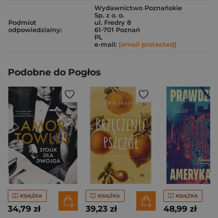
Wydawnictwo Poznańskie
Sp. z o. o.
Podmiot
ul. Fredry 8
odpowiedzialny:
61-701 Poznań
PL
e-mail:
[email protected]
Podobne do Pogłos
KSIĄŻKA
KSIĄŻKA
KSIĄŻKA
34,79 zł
39,23 zł
48,99 zł