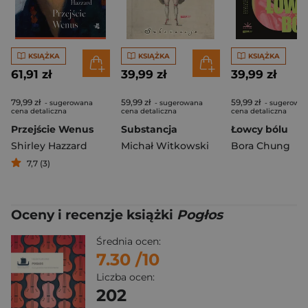
KSIĄŻKA
KSIĄŻKA
KSIĄŻKA
61,91 zł
39,99 zł
39,99 zł
79,99 zł
59,99 zł
59,99 zł
- sugerowana
- sugerowana
- sugerowa
cena detaliczna
cena detaliczna
cena detaliczna
Przejście Wenus
Substancja
Łowcy bólu
Shirley Hazzard
Michał Witkowski
Bora Chung
7,7 (3)
Oceny i recenzje książki
Pogłos
Średnia ocen:
7.30
/10
Liczba ocen:
202