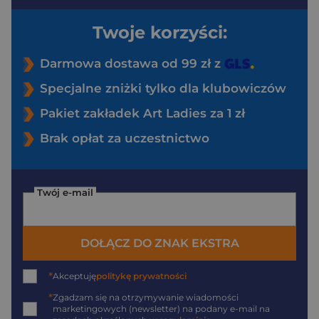
Twoje korzyści:
Darmowa dostawa od 99 zł z
Specjalne zniżki tylko dla klubowiczów
Pakiet zakładek Art Ladies za 1 zł
Brak opłat za uczestnictwo
Twój e-mail
DOŁĄCZ DO ZNAK EKSTRA
*
Akceptuję
politykę prywatności
*
Zgadzam się na otrzymywanie wiadomości
marketingowych (newsletter) na podany
e-mail
na