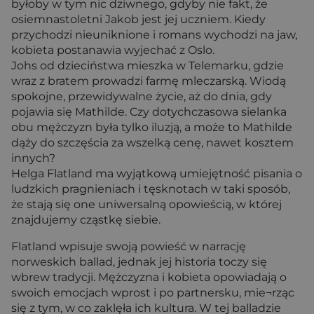
byłoby w tym nic dziwnego, gdyby nie fakt, że
osiemnastoletni Jakob jest jej uczniem. Kiedy
przychodzi nieuniknione i romans wychodzi na jaw,
kobieta postanawia wyjechać z Oslo.
Johs od dzieciństwa mieszka w Telemarku, gdzie
wraz z bratem prowadzi farmę mleczarską. Wiodą
spokojne, przewidywalne życie, aż do dnia, gdy
pojawia się Mathilde. Czy dotychczasowa sielanka
obu mężczyzn była tylko iluzją, a może to Mathilde
dąży do szczęścia za wszelką cenę, nawet kosztem
innych?
Helga Flatland ma wyjątkową umiejętność pisania o
ludzkich pragnieniach i tęsknotach w taki sposób,
że stają się one uniwersalną opowieścią, w której
znajdujemy cząstkę siebie.
Flatland wpisuje swoją powieść w narrację
norweskich ballad, jednak jej historia toczy się
wbrew tradycji. Mężczyzna i kobieta opowiadają o
swoich emocjach wprost i po partnersku, mie¬rząc
się z tym, w co zaklęła ich kultura. W tej balladzie