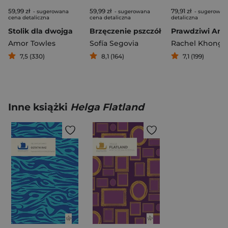
59,99 zł
59,99 zł
79,91 zł
- sugerowana
- sugerowana
- sugerowan
cena detaliczna
cena detaliczna
detaliczna
Stolik dla dwojga
Brzęczenie pszczół
Amor Towles
Sofía Segovia
Rachel Khong
7,5 (330)
8,1 (164)
7,1 (199)
Inne książki
Helga Flatland