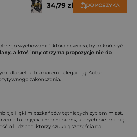
34,79 zł
DO KOSZYKA
„Dobrego wychowania”, która powraca, by dokończyć
łany, a ktoś inny otrzyma propozycję nie do
iwymi dla siebie humorem i elegancją. Autor
pozytywnego zakończenia.
mbicje i lęki mieszkańców tętniących życiem miast.
orzenie to pojęcia i mechanizmy, których nie ima się
ć o ludziach, którzy szukają szczęścia na