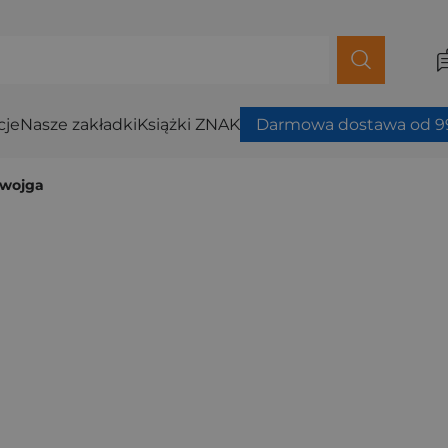
cje
Nasze zakładki
Książki ZNAK
Darmowa dostawa od 99
dwojga