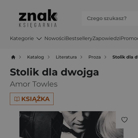
Kategorie
Nowości
Bestsellery
Zapowiedzi
Promo
Katalog
Literatura
Proza
Stolik dla 
Stolik dla dwojga
Amor Towles
KSIĄŻKA