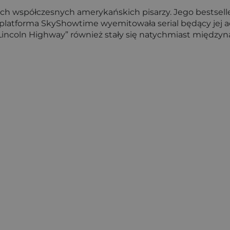
jszych współczesnych amerykańskich pisarzy. Jego bests
 platforma SkyShowtime wyemitowała serial będący jej a
Lincoln Highway”
również stały się natychmiast międzyn