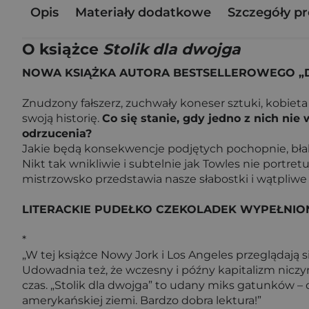
Opis
Materiały dodatkowe
Szczegóły p
O książce
Stolik dla dwojga
NOWA KSIĄŻKA AUTORA BESTSELLEROWEGO „
Znudzony fałszerz, zuchwały koneser sztuki, kobiet
swoją historię.
Co się stanie, gdy jedno z nich nie
odrzucenia?
Jakie będą konsekwencje podjętych pochopnie, bła
Nikt tak wnikliwie i subtelnie jak Towles nie portre
mistrzowsko przedstawia nasze słabostki i wątpliwe
LITERACKIE PUDEŁKO CZEKOLADEK WYPEŁNION
*
„W tej książce Nowy Jork i Los Angeles przeglądają 
Udowadnia też, że wczesny i późny kapitalizm niczym 
czas. „Stolik dla dwojga” to udany miks gatunków – 
amerykańskiej ziemi. Bardzo dobra lektura!”