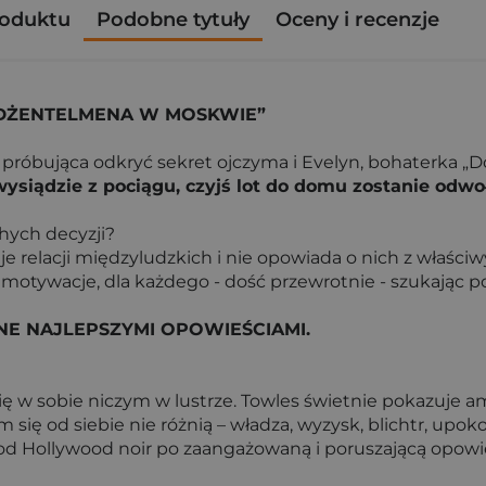
roduktu
Podobne tytuły
Oceny i recenzje
DŻENTELMENA W MOSKWIE”
a próbująca odkryć sekret ojczyma i Evelyn, bohaterka 
 wysiądzie z pociągu, czyjś lot do domu zostanie odwo
hych decyzji?
tuje relacji międzyludzkich i nie opowiada o nich z właśc
 motywacje, dla każdego - dość przewrotnie - szukając 
E NAJLEPSZYMI OPOWIEŚCIAMI.
się w sobie niczym w lustrze. Towles świetnie pokazuje a
się od siebie nie różnią – władza, wyzysk, blichtr, upok
od Hollywood noir po zaangażowaną i poruszającą opowieś